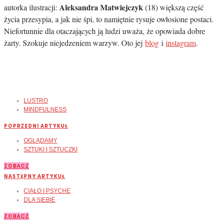
Aleksandra Matwiejczyk
autorka ilustracji:
(18) większą część
życia przesypia, a jak nie śpi, to namiętnie rysuje owłosione postaci.
Niefortunnie dla otaczających ją ludzi uważa, że opowiada dobre
żarty. Szokuje niejedzeniem warzyw. Oto jej
blog
i
instagram
.
LUSTRO
MINDFULNESS
POPRZEDNI ARTYKUŁ
OGLĄDAMY
SZTUKI I SZTUCZKI
ZOBACZ
NASTĘPNY ARTYKUŁ
CIAŁO I PSYCHE
DLA SIEBIE
ZOBACZ