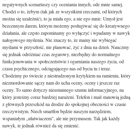
negatywnych scenariuszy czy oceniania innych, ode mnie samej.
Chodzi o to, żebym (tak jak ze wszystkimi rzeczami, od których
można się uzależnić), to ja miała ego, a nie ego mnie. Umysł jest
bezcennym darem, którym możemy posługiwać się do kreatywnego
działania, ale często zapominamy go wyłączyć i wpadamy w nawyk
nałogowego myślenia. Nie znaczy to, że mamy nie wybiegać
myślami w przyszłość, nie planować, żyć z dnia na dzień. Nauczmy
się jednak odróżniać czas zegarowy, niezbędny do normalnego
funkcjonowania w społeczeństwie i ogarniania naszego życia, od
czasu psychicznego, odciągającego nas od bycia tu i teraz.
Chodzimy po świecie z niestrudzonym krytykiem na ramieniu, który
niezmordowanie sączy nam do ucha oceny, oceny i jeszcze raz
oceny. To samo dotyczy nieustannego szumu informacyjnego, na
który jesteśmy coraz bardziej narażeni. Telefon i mail stanowią jedną
z głównych przeszkód na drodze do spokojnej obecności w czasie
rzeczywistym. Niech smartfon będzie naszym narzędziem,
wspaniałym „ułatwiaczem”, ale nie przymusem. Tak jak każdy
nawyk, te jednak również da się zmienić.