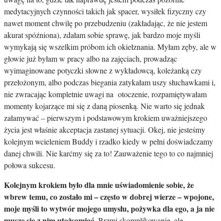
medytacyjnych czynności takich jak spacer, wysiłek fizyczny czy
nawet moment chwilę po przebudzeniu (zakładając, że nie jestem
akurat spóźniona), zdałam sobie sprawę, jak bardzo moje myśli
wymykają się wszelkim próbom ich okiełznania. Myłam zęby, ale w
głowie już byłam w pracy albo na zajęciach, prowadząc
wyimaginowane potyczki słowne z wykładowcą, koleżanką czy
przełożonym, albo podczas biegania zatykałam uszy słuchawkami i,
nie zwracając kompletnie uwagi na otoczenie, rozpamiętywałam
momenty kojarzące mi się z daną piosenką. Nie warto się jednak
załamywać – pierwszym i podstawowym krokiem uważniejszego
życia jest właśnie akceptacja zastanej sytuacji. Okej, nie jesteśmy
kolejnym wcieleniem Buddy i rzadko kiedy w pełni doświadczamy
danej chwili. Nie karćmy się za to! Zauważenie tego to co najmniej
połowa sukcesu.
Kolejnym krokiem było dla mnie uświadomienie sobie, że
wbrew temu, co zostało mi – często w dobrej wierze – wpojone,
moje myśli to wytwór mojego umysłu, pożywka dla ego, a ja nie
muszę się z nim utożsamiać.
Brzmi skomplikowanie, ale