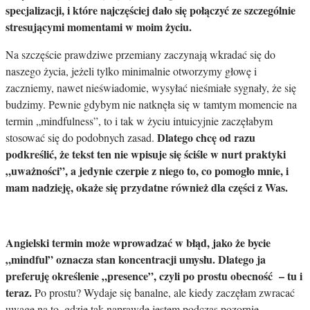
specjalizacji, i które najczęściej dało się połączyć ze szczególnie
stresującymi momentami w moim życiu.
Na szczęście prawdziwe przemiany zaczynają wkradać się do
naszego życia, jeżeli tylko minimalnie otworzymy głowę i
zaczniemy, nawet nieświadomie, wysyłać nieśmiałe sygnały, że się
budzimy. Pewnie gdybym nie natknęła się w tamtym momencie na
termin „mindfulness”, to i tak w życiu intuicyjnie zaczęłabym
Dlatego chcę od razu
stosować się do podobnych zasad.
podkreślić, że tekst ten nie wpisuje się ściśle w nurt praktyki
„uważności”, a jedynie czerpie z niego to, co pomogło mnie, i
mam nadzieję, okaże się przydatne również dla części z Was.
Angielski termin może wprowadzać w błąd, jako że bycie
„mindful” oznacza stan koncentracji umysłu. Dlatego ja
preferuję określenie „presence”, czyli po prostu obecność – tu i
teraz.
Po prostu? Wydaje się banalne, ale kiedy zaczęłam zwracać
uwagę na to, gdzie tak naprawdę jestem podczas pozornie