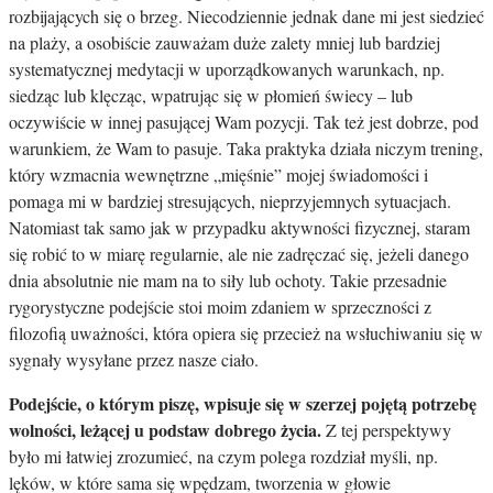
rozbijających się o brzeg. Niecodziennie jednak dane mi jest siedzieć
na plaży, a osobiście zauważam duże zalety mniej lub bardziej
systematycznej medytacji w uporządkowanych warunkach, np.
siedząc lub klęcząc, wpatrując się w płomień świecy – lub
oczywiście w innej pasującej Wam pozycji. Tak też jest dobrze, pod
warunkiem, że Wam to pasuje. Taka praktyka działa niczym trening,
który wzmacnia wewnętrzne „mięśnie” mojej świadomości i
pomaga mi w bardziej stresujących, nieprzyjemnych sytuacjach.
Natomiast tak samo jak w przypadku aktywności fizycznej, staram
się robić to w miarę regularnie, ale nie zadręczać się, jeżeli danego
dnia absolutnie nie mam na to siły lub ochoty. Takie przesadnie
rygorystyczne podejście stoi moim zdaniem w sprzeczności z
filozofią uważności, która opiera się przecież na wsłuchiwaniu się w
sygnały wysyłane przez nasze ciało.
Podejście, o którym piszę, wpisuje się w szerzej pojętą potrzebę
wolności, leżącej u podstaw dobrego życia.
Z tej perspektywy
było mi łatwiej zrozumieć, na czym polega rozdział myśli, np.
lęków, w które sama się wpędzam, tworzenia w głowie