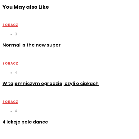
You May also Like
ZOBACZ
3
Normal is the new super
ZOBACZ
4
W tajemniczym ogrodzie, czyli o cipkach
ZOBACZ
4
4 lekcje pole dance