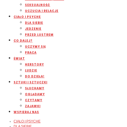
SEKSUALNOŚĆ
UCZUCIA I RELACJE
CIAŁO I PSYCHE
DLA SIEBIE
JEDZENIE
PRZED LUSTREM
CO DALEJ?
UCZYMY SIĘ
PRACA
ŚWIAT
HERSTORY
LUDZIE
DO DZIEŁA!
SZTUKI I SZTUCZKI
SŁUCHAMY
OGLĄDAMY
CZYTAMY
ZAJAWKI
WSPIERAJ NAS
CIAŁO I PSYCHE
DLA SIEBIE