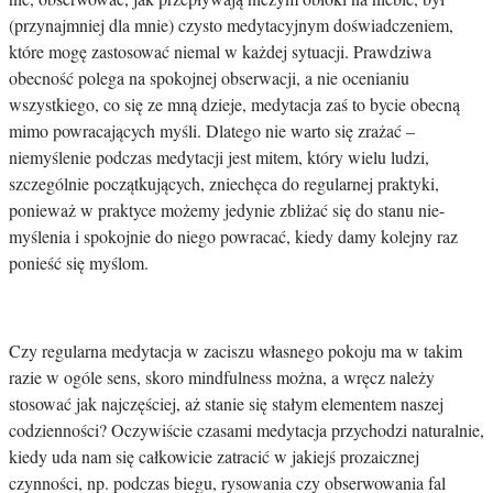
(przynajmniej dla mnie) czysto medytacyjnym doświadczeniem,
które mogę zastosować niemal w każdej sytuacji. Prawdziwa
obecność polega na spokojnej obserwacji, a nie ocenianiu
wszystkiego, co się ze mną dzieje, medytacja zaś to bycie obecną
mimo powracających myśli. Dlatego nie warto się zrażać –
niemyślenie podczas medytacji jest mitem, który wielu ludzi,
szczególnie początkujących, zniechęca do regularnej praktyki,
ponieważ w praktyce możemy jedynie zbliżać się do stanu nie-
myślenia i spokojnie do niego powracać, kiedy damy kolejny raz
ponieść się myślom.
Czy regularna medytacja w zaciszu własnego pokoju ma w takim
razie w ogóle sens, skoro mindfulness można, a wręcz należy
stosować jak najczęściej, aż stanie się stałym elementem naszej
codzienności? Oczywiście czasami medytacja przychodzi naturalnie,
kiedy uda nam się całkowicie zatracić w jakiejś prozaicznej
czynności, np. podczas biegu, rysowania czy obserwowania fal