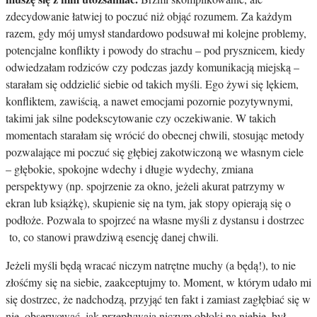
zdecydowanie łatwiej to poczuć niż objąć rozumem. Za każdym
razem, gdy mój umysł standardowo podsuwał mi kolejne problemy,
potencjalne konflikty i powody do strachu – pod prysznicem, kiedy
odwiedzałam rodziców czy podczas jazdy komunikacją miejską –
starałam się oddzielić siebie od takich myśli. Ego żywi się lękiem,
konfliktem, zawiścią, a nawet emocjami pozornie pozytywnymi,
takimi jak silne podekscytowanie czy oczekiwanie. W takich
momentach starałam się wrócić do obecnej chwili, stosując metody
pozwalające mi poczuć się głębiej zakotwiczoną we własnym ciele
– głębokie, spokojne wdechy i długie wydechy, zmiana
perspektywy (np. spojrzenie za okno, jeżeli akurat patrzymy w
ekran lub książkę), skupienie się na tym, jak stopy opierają się o
podłoże. Pozwala to spojrzeć na własne myśli z dystansu i dostrzec
to, co stanowi prawdziwą esencję danej chwili.
Jeżeli myśli będą wracać niczym natrętne muchy (a będą!), to nie
złośćmy się na siebie, zaakceptujmy to. Moment, w którym udało mi
się dostrzec, że nadchodzą, przyjąć ten fakt i zamiast zagłębiać się w
nie, obserwować, jak przepływają niczym obłoki na niebie, był