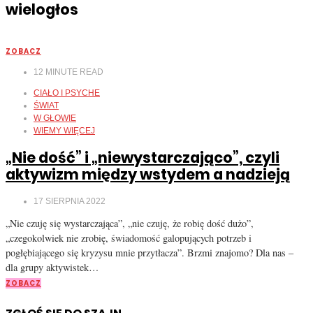
wielogłos
ZOBACZ
12
MINUTE READ
CIAŁO I PSYCHE
ŚWIAT
W GŁOWIE
WIEMY WIĘCEJ
„Nie dość” i „niewystarczająco”, czyli
aktywizm między wstydem a nadzieją
17 SIERPNIA 2022
„Nie czuję się wystarczająca”, „nie czuję, że robię dość dużo”,
„czegokolwiek nie zrobię, świadomość galopujących potrzeb i
pogłębiającego się kryzysu mnie przytłacza”. Brzmi znajomo? Dla nas –
dla grupy aktywistek…
ZOBACZ