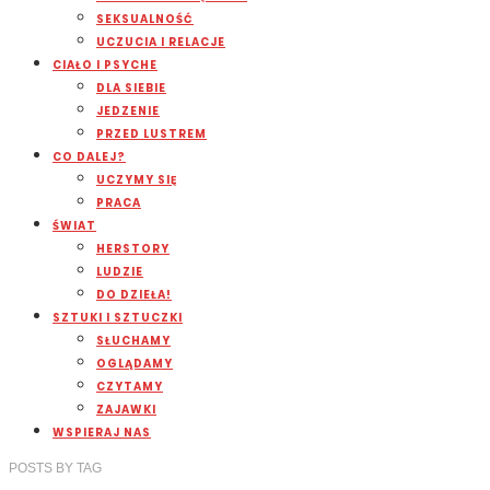
SEKSUALNOŚĆ
UCZUCIA I RELACJE
CIAŁO I PSYCHE
DLA SIEBIE
JEDZENIE
PRZED LUSTREM
CO DALEJ?
UCZYMY SIĘ
PRACA
ŚWIAT
HERSTORY
LUDZIE
DO DZIEŁA!
SZTUKI I SZTUCZKI
SŁUCHAMY
OGLĄDAMY
CZYTAMY
ZAJAWKI
WSPIERAJ NAS
POSTS
BY
TAG