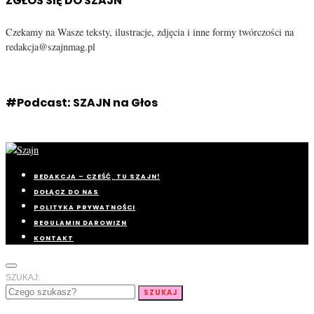
ZGŁOŚ SIĘ DO SZAJN
Czekamy na Wasze teksty, ilustracje, zdjęcia i inne formy twórczości na
redakcja@szajnmag.pl
#Podcast: SZAJN na Głos
REDAKCJA – CZEŚĆ, TU SZAJN!
DOŁĄCZ DO NAS
POLITYKA PRYWATNOŚCI
REGULAMIN DAROWIZN
KONTAKT
SZUKAJ:
SZUKAJ