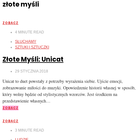
złote myśli
ZOBACZ
4
MINUTE READ
SŁUCHAMY
SZTUKI I SZTUCZKI
Złote Myśli: Unicat
29 STYCZNIA 2018
Unicat to duet powstały z potrzeby wyrażenia siebie. Ujście emocji,
zobrazowanie miłości do muzyki. Opowiedzenie historii własnej w sposób,
który wolny będzie od stylistycznych wzorców. Jest środkiem na
przedstawienie własnych…
ZOBACZ
ZOBACZ
3
MINUTE READ
LUDZIE