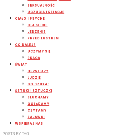
SEKSUALNOŚĆ
UCZUCIA I RELACJE
CIAŁO I PSYCHE
DLA SIEBIE
JEDZENIE
PRZED LUSTREM
CO DALEJ?
UCZYMY SIĘ
PRACA
ŚWIAT
HERSTORY
LUDZIE
DO DZIEŁA!
SZTUKI I SZTUCZKI
SŁUCHAMY
OGLĄDAMY
CZYTAMY
ZAJAWKI
WSPIERAJ NAS
POSTS
BY
TAG