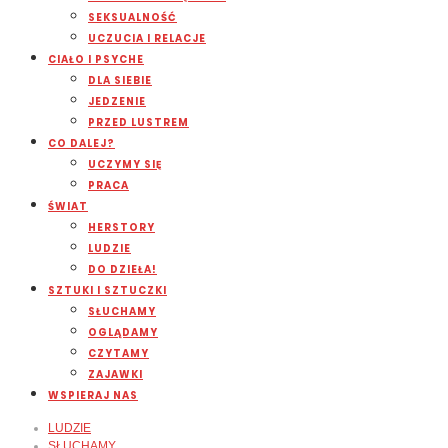
SEKSUALNOŚĆ
UCZUCIA I RELACJE
CIAŁO I PSYCHE
DLA SIEBIE
JEDZENIE
PRZED LUSTREM
CO DALEJ?
UCZYMY SIĘ
PRACA
ŚWIAT
HERSTORY
LUDZIE
DO DZIEŁA!
SZTUKI I SZTUCZKI
SŁUCHAMY
OGLĄDAMY
CZYTAMY
ZAJAWKI
WSPIERAJ NAS
LUDZIE
SŁUCHAMY