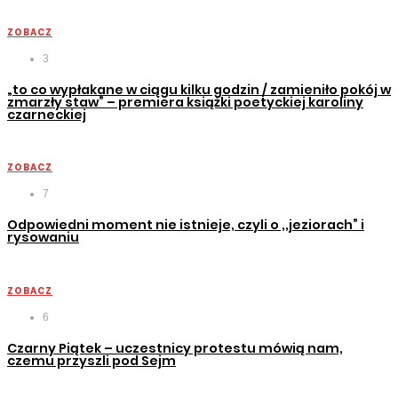
ZOBACZ
3
„to co wypłakane w ciągu kilku godzin / zamieniło pokój w
zmarzły staw” – premiera książki poetyckiej karoliny
czarneckiej
ZOBACZ
7
Odpowiedni moment nie istnieje, czyli o ,,jeziorach” i
rysowaniu
ZOBACZ
6
Czarny Piątek – uczestnicy protestu mówią nam,
czemu przyszli pod Sejm