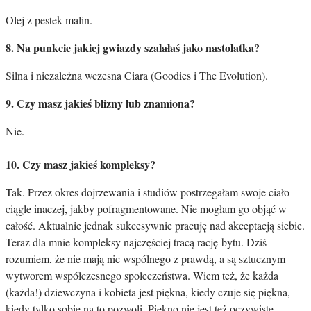
Olej z pestek malin.
8. Na punkcie jakiej gwiazdy szalałaś jako nastolatka?
Silna i niezależna wczesna Ciara (Goodies i The Evolution).
9. Czy masz jakieś blizny lub znamiona?
Nie.
10. Czy masz jakieś kompleksy?
Tak. Przez okres dojrzewania i studiów postrzegałam swoje ciało
ciągle inaczej, jakby pofragmentowane. Nie mogłam go objąć w
całość. Aktualnie jednak sukcesywnie pracuję nad akceptacją siebie.
Teraz dla mnie kompleksy najczęściej tracą rację bytu. Dziś
rozumiem, że nie mają nic wspólnego z prawdą, a są sztucznym
wytworem współczesnego społeczeństwa. Wiem też, że każda
(każda!) dziewczyna i kobieta jest piękna, kiedy czuje się piękna,
kiedy tylko sobie na to pozwoli. Piękno nie jest też oczywiste.