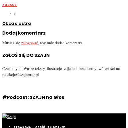
ZOBACZ
9
Obca siostra
Dodaj komentarz
Musisz się
zalogować
, aby móc dodać komentarz.
ZGŁOŚ SIĘ DO SZAJN
Czekamy na Wasze teksty, ilustracje, zdjęcia i inne formy twórczości na
redakcja@szajnmag.pl
#Podcast: SZAJN na Głos
REDAKCJA – CZEŚĆ, TU SZAJN!