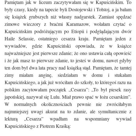
Pamiętam jak w liceum zaczytywałam się w Kapuścińskim. To
były czasy, kiedy na tapecie byli Dostojewski i Tołstoj, a ja bałam
się książek grubszych niż własny nadgarstek. Zamiast spędzać
zimowe wieczory z braćmi Karamazow, wolałam czytać o
Kapuścińskim podróżującym po Etiopii i podglądającym dwór
Haile Selassie, ostatniego cesarza kraju. Pamiętam jeden z
wywiadów, gdzie Kapuściński opowiada, że w książce
najważniejsze jest pierwsze zdanie; że ono ustawia całą opowieść
i że jak masz to pierwsze zdanie, to jesteś w domu, nawet gdyby
ten dom był dwa lata pracy nad książką stąd. Pamiętam, że tamtej
zimy miałam anginę, siedziałam w domu i stukałam
Kapuścińskiego, a jak już wróciłam do szkoły, to któregoś razu na
polskim zacytowałam początek „Cesarza”: „To był piesek rasy
japońskiej, nazywał się Lulu. Miał prawo spać w łożu cesarskim”.
W normalnych okolicznościach pewnie nie zwróciłabym
najmniejszej uwagi akurat na to zdanie, ale symultanicznie z
lekturą „Cesarza” wpadłam na wspomniany wywiad
Kapuścińskiego z Piotrem Kraśką: