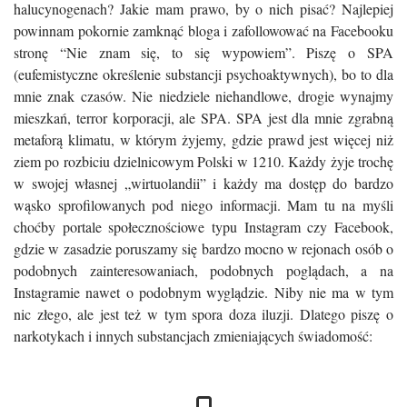
halucynogenach? Jakie mam prawo, by o nich pisać? Najlepiej
powinnam pokornie zamknąć bloga i zafollowować na Facebooku
stronę “Nie znam się, to się wypowiem”. Piszę o SPA
(eufemistyczne określenie substancji psychoaktywnych), bo to dla
mnie znak czasów. Nie niedziele niehandlowe, drogie wynajmy
mieszkań, terror korporacji, ale SPA. SPA jest dla mnie zgrabną
metaforą klimatu, w którym żyjemy, gdzie prawd jest więcej niż
ziem po rozbiciu dzielnicowym Polski w 1210. Każdy żyje trochę
w swojej własnej „wirtuolandii” i każdy ma dostęp do bardzo
wąsko sprofilowanych pod niego informacji. Mam tu na myśli
choćby portale społecznościowe typu Instagram czy Facebook,
gdzie w zasadzie poruszamy się bardzo mocno w rejonach osób o
podobnych zainteresowaniach, podobnych poglądach, a na
Instagramie nawet o podobnym wyglądzie. Niby nie ma w tym
nic złego, ale jest też w tym spora doza iluzji. Dlatego piszę o
narkotykach i innych substancjach zmieniających świadomość: