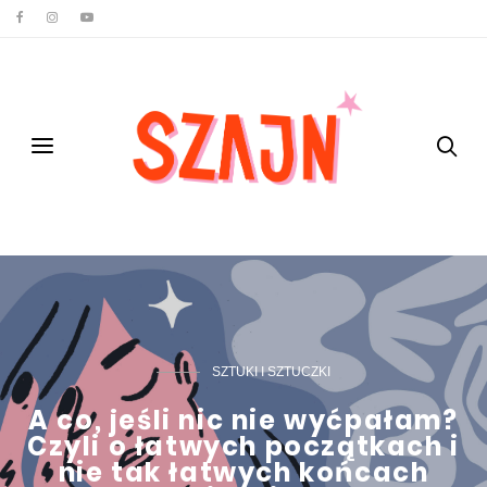
SZTUKI I SZTUCZKI
A co, jeśli nic nie wyćpałam?
Czyli o łatwych początkach i
nie tak łatwych końcach