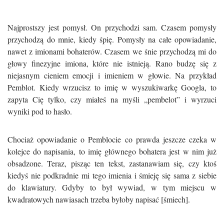
Najprostszy jest pomysł. On przychodzi sam. Czasem pomysły
przychodzą do mnie, kiedy śpię. Pomysły na całe opowiadanie,
nawet z imionami bohaterów. Czasem we śnie przychodzą mi do
głowy finezyjne imiona, które nie istnieją. Rano budzę się z
niejasnym cieniem emocji i imieniem w głowie. Na przykład
Pemblot. Kiedy wrzucisz to imię w wyszukiwarkę Googla, to
zapyta Cię tylko, czy miałeś na myśli „pembelot” i wyrzuci
wyniki pod to hasło.
Chociaż opowiadanie o Pemblocie co prawda jeszcze czeka w
kolejce do napisania, to imię głównego bohatera jest w nim już
obsadzone. Teraz, pisząc ten tekst, zastanawiam się, czy ktoś
kiedyś nie podkradnie mi tego imienia i śmieję się sama z siebie
do klawiatury. Gdyby to był wywiad, w tym miejscu w
kwadratowych nawiasach trzeba byłoby napisać [śmiech].