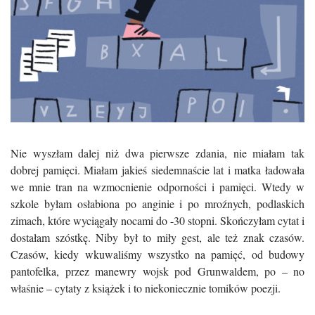
Nie wyszłam dalej niż dwa pierwsze zdania, nie miałam tak
dobrej pamięci. Miałam jakieś siedemnaście lat i matka ładowała
we mnie tran na wzmocnienie odporności i pamięci. Wtedy w
szkole byłam osłabiona po anginie i po mroźnych, podlaskich
zimach, które wyciągały nocami do -30 stopni. Skończyłam cytat i
dostałam szóstkę. Niby był to miły gest, ale też znak czasów.
Czasów, kiedy wkuwaliśmy wszystko na pamięć, od budowy
pantofelka, przez manewry wojsk pod Grunwaldem, po – no
właśnie – cytaty z książek i to niekoniecznie tomików poezji.