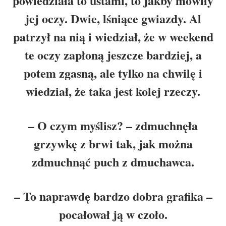
powiedziała to ustami, to jakby mówiły
jej oczy. Dwie, lśniące gwiazdy. Al
patrzył na nią i wiedział, że w weekend
te oczy zapłoną jeszcze bardziej, a
potem zgasną, ale tylko na chwilę i
wiedział, że taka jest kolej rzeczy.
– O czym myślisz? – zdmuchnęła
grzywkę z brwi tak, jak można
zdmuchnąć puch z dmuchawca.
– To naprawdę bardzo dobra grafika –
pocałował ją w czoło.