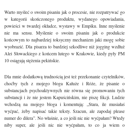
Warto myśleć o swoim pisaniu jak o procesie, nie rozpatrywać go
w kategorii skończonego produktu, wydanego opowiadania,
powieści w twardej okładce, wystawy w Empiku. Inne myślenie
nie ma sensu. Myślenie o swoim pisaniu jak o produkcie
końcowym to najbardziej toksyczny mechanizm jaki mogę sobie
wyobrazić. Dla pisarza to bardziej szkodliwe niż jogging wzdłuż
Alei Słowackiego z końcem lutego w Krakowie, kiedy pyły PM
10 osiągają stężenia pekińskie.
Dla mnie dodatkową trudnością jest też przekonanie czytelników,
choćby tych z mojego bloga Kałuże i Róże, że pisanie o
substancjach psychoaktywnych nie równa się promowaniu tych
substancji i że nie jestem Kapuścińskim, nie piszę fikcji. Ludzie
wchodzą na mojego bloga i komentują: „Stara, ile musiałaś
wyćpać, żeby napisać takie teksty. Szacun, ale zapodaj please
numer do dilera”. No właśnie, a co jeśli nic nie wyćpałam? Wtedy
niby super, ale jeśli nic nie wyćpałam, to co ja wiem o