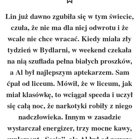
Lin już dawno zgubiła się w tym świecie,
czuła, że nie ma dla niej odwrotu i że
wcale nie chce wracać. Kiedy miała zły
tydzień w Bydlarni, w weekend czekała
na nią szuflada pełna białych proszków,
a Al był najlepszym aptekarzem. Sam
ćpał od liceum. Mówił, że w liceum, jak
miał klasówkę, to wciągał speeda i uczył
się całą noc, że narkotyki robiły z niego
nadczłowieka. Innym w zasadzie
wystarczał energizer, trzy mocne kawy,
suplement „Sesja”, ale Al był od zawsze