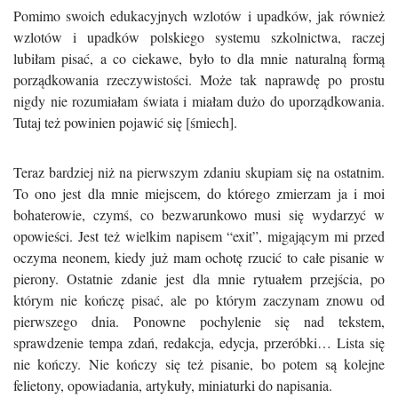
Pomimo swoich edukacyjnych wzlotów i upadków, jak również
wzlotów i upadków polskiego systemu szkolnictwa, raczej
lubiłam pisać, a co ciekawe, było to dla mnie naturalną formą
porządkowania rzeczywistości. Może tak naprawdę po prostu
nigdy nie rozumiałam świata i miałam dużo do uporządkowania.
Tutaj też powinien pojawić się [śmiech].
Teraz bardziej niż na pierwszym zdaniu skupiam się na ostatnim.
To ono jest dla mnie miejscem, do którego zmierzam ja i moi
bohaterowie, czymś, co bezwarunkowo musi się wydarzyć w
opowieści. Jest też wielkim napisem “exit”, migającym mi przed
oczyma neonem, kiedy już mam ochotę rzucić to całe pisanie w
pierony. Ostatnie zdanie jest dla mnie rytuałem przejścia, po
którym nie kończę pisać, ale po którym zaczynam znowu od
pierwszego dnia. Ponowne pochylenie się nad tekstem,
sprawdzenie tempa zdań, redakcja, edycja, przeróbki… Lista się
nie kończy. Nie kończy się też pisanie, bo potem są kolejne
felietony, opowiadania, artykuły, miniaturki do napisania.