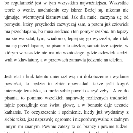
bo regularność jest w tym wszystkim najważniejsza. Wszystkie
teorie o wenie, natchnieniu czy iskrze Bożej są, nikomu nie
ujmując, wierutnymi kłamstwami. Jak dla mnie, zaczyna się od
pomysłu, który przychodzi zazwyczaj sam, a potem już człowiek
ma przechlapane, bo musi siedzieć i ten pomysł rzeźbić. Im lepszy
ma się warsztat, tym, wiadomo, lepiej się go wyrzeźbi, ale i tak
ma się przechlapane, bo pisanie to ciężkie, samotnicze zajęcie, w
którym w zasadzie nie ma nic wzniosłego, gdzie człowiek siedzi,
wali w klawiaturę, a w przerwach zamawia jedzenie na telefon.
Jeśli etat i brak talentu uniemożliwią mi dokończenie i wydanie
powieści, to będzie to zbiór opowiadań, także jeśli kogoś
interesuje tematyka, to może sobie powoli ostrzyć zęby. A co do
pisania, to pomimo wszelkich naprawdę rozlicznych trudności,
fajnie porządkuje ono świat, głowę, a w bonusie daje uczucie
katharsis. To oczyszczenie i spełnienie, kiedy już wydusimy z
siebie tekst, jest naprawdę ogromne i nieporównywalne z żadnym
innym mi znanym. Pewnie zależy to od branży i pewnie ludzie,