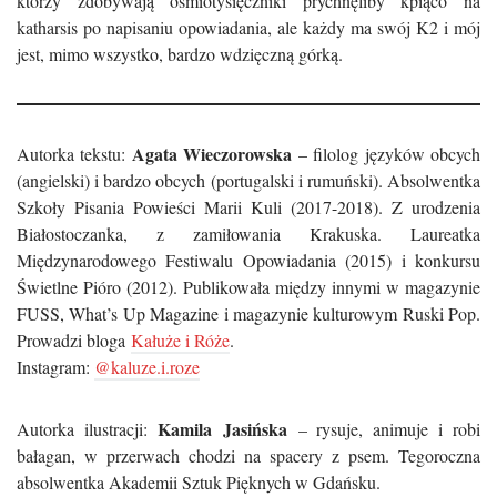
którzy zdobywają ośmiotysięczniki prychnęliby kpiąco na
katharsis po napisaniu opowiadania, ale każdy ma swój K2 i mój
jest, mimo wszystko, bardzo wdzięczną górką.
Agata Wieczorowska
Autorka tekstu:
– filolog języków obcych
(angielski) i bardzo obcych (portugalski i rumuński). Absolwentka
Szkoły Pisania Powieści Marii Kuli (2017-2018). Z urodzenia
Białostoczanka, z zamiłowania Krakuska. Laureatka
Międzynarodowego Festiwalu Opowiadania (2015) i konkursu
Świetlne Pióro (2012). Publikowała między innymi w magazynie
FUSS, What’s Up Magazine i magazynie kulturowym Ruski Pop.
Prowadzi bloga
Kałuże i Róże
.
Instagram:
@kaluze.i.roze
Kamila Jasińska
Autorka ilustracji:
– rysuje, animuje i robi
bałagan, w przerwach chodzi na spacery z psem. Tegoroczna
absolwentka Akademii Sztuk Pięknych w Gdańsku.