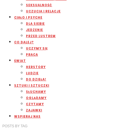
SEKSUALNOŚĆ
UCZUCIA I RELACJE
CIAŁO I PSYCHE
DLA SIEBIE
JEDZENIE
PRZED LUSTREM
CO DALEJ?
UCZYMY SIĘ
PRACA
ŚWIAT
HERSTORY
LUDZIE
DO DZIEŁA!
SZTUKI I SZTUCZKI
SŁUCHAMY
OGLĄDAMY
CZYTAMY
ZAJAWKI
WSPIERAJ NAS
POSTS
BY
TAG