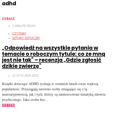
adhd
ZOBACZ
3
MINUTE READ
CZYTAMY
SZTUKI I SZTUCZKI
„Odpowiedź na wszystkie pytania w
temacie o roboczym tytule: co ze mną
jest nie tak” – recenzja „Gdzie zgłosić
dzikie zwierzę”
12 STYCZNIA 2025
Książki dotyczące ADHD zyskują w ostatnich latach coraz większą
popularność. Przyciągają zarówno osoby zmagające się z tą
neuroatypowością, jak i tych, którzy są zainteresowani tematyką zdrowia
psychicznego. Jako osoba bez…
ZOBACZ