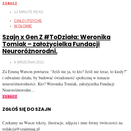
ZOBACZ
12
MINUTE READ
CIAŁO I PSYCHE
W GŁOWIE
Szajn x Gen Z #ToDziała: Weronika
Tomiak – założycielka Fundacji
Neuroróżnorodni.
8 WRZEŚNIA 2022
Za Emmą Watson powtarza: “Jeśli nie ja, to kto? Jeśli nie teraz, to kiedy?”
i odważnie działa, by budować świadomość społeczną w temacie
neuroróżnorodności. Kto? Weronika Tomiak, założycielka Fundacji
Neuroróżnorodni…
ZOBACZ
ZGŁOŚ SIĘ DO SZAJN
Czekamy na Wasze teksty, ilustracje, zdjęcia i inne formy twórczości na
redakcja@szajnmag.pl