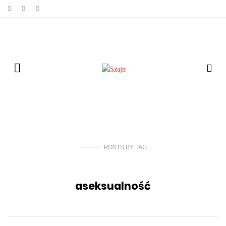
POSTS
BY
TAG
aseksualność