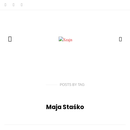
POSTS
BY
TAG
Maja Staśko