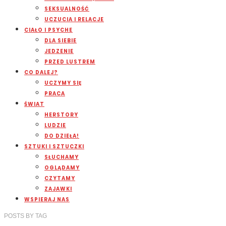
SEKSUALNOŚĆ
UCZUCIA I RELACJE
CIAŁO I PSYCHE
DLA SIEBIE
JEDZENIE
PRZED LUSTREM
CO DALEJ?
UCZYMY SIĘ
PRACA
ŚWIAT
HERSTORY
LUDZIE
DO DZIEŁA!
SZTUKI I SZTUCZKI
SŁUCHAMY
OGLĄDAMY
CZYTAMY
ZAJAWKI
WSPIERAJ NAS
POSTS
BY
TAG