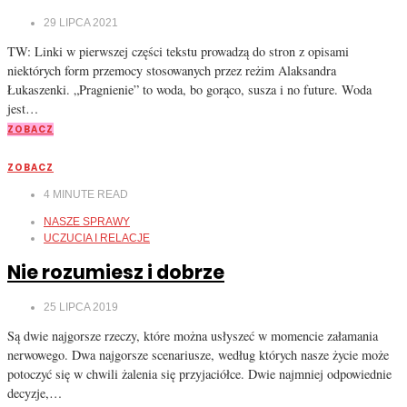
29 LIPCA 2021
TW: Linki w pierwszej części tekstu prowadzą do stron z opisami
niektórych form przemocy stosowanych przez reżim Alaksandra
Łukaszenki. „Pragnienie” to woda, bo gorąco, susza i no future. Woda
jest…
ZOBACZ
ZOBACZ
4
MINUTE READ
NASZE SPRAWY
UCZUCIA I RELACJE
Nie rozumiesz i dobrze
25 LIPCA 2019
Są dwie najgorsze rzeczy, które można usłyszeć w momencie załamania
nerwowego. Dwa najgorsze scenariusze, według których nasze życie może
potoczyć się w chwili żalenia się przyjaciółce. Dwie najmniej odpowiednie
decyzje,…