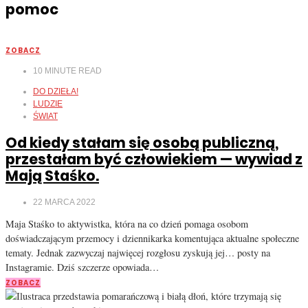
pomoc
ZOBACZ
10
MINUTE READ
DO DZIEŁA!
LUDZIE
ŚWIAT
Od kiedy stałam się osobą publiczną,
przestałam być człowiekiem — wywiad z
Mają Staśko.
22 MARCA 2022
Maja Staśko to aktywistka, która na co dzień pomaga osobom
doświadczającym przemocy i dziennikarka komentująca aktualne społeczne
tematy. Jednak zazwyczaj najwięcej rozgłosu zyskują jej… posty na
Instagramie. Dziś szczerze opowiada…
ZOBACZ