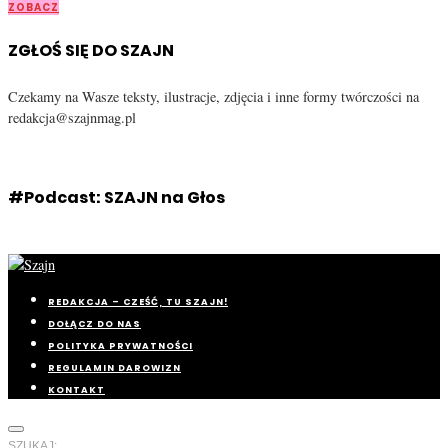
ZOBACZ
ZGŁOŚ SIĘ DO SZAJN
Czekamy na Wasze teksty, ilustracje, zdjęcia i inne formy twórczości na
redakcja@szajnmag.pl
#Podcast: SZAJN na Głos
REDAKCJA – CZEŚĆ, TU SZAJN!
DOŁĄCZ DO NAS
POLITYKA PRYWATNOŚCI
REGULAMIN DAROWIZN
KONTAKT
SZUKAJ: