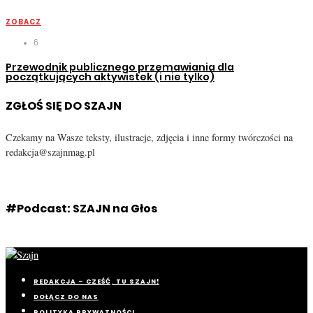
ZOBACZ
6
Przewodnik publicznego przemawiania dla
początkujących aktywistek (i nie tylko)
ZGŁOŚ SIĘ DO SZAJN
Czekamy na Wasze teksty, ilustracje, zdjęcia i inne formy twórczości na
redakcja@szajnmag.pl
#Podcast: SZAJN na Głos
REDAKCJA – CZEŚĆ, TU SZAJN!
DOŁĄCZ DO NAS
POLITYKA PRYWATNOŚCI