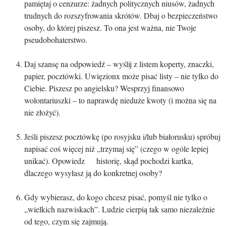
pamiętaj o cenzurze: żadnych politycznych niusów, żadnych
trudnych do rozszyfrowania skrótów. Dbaj o bezpieczeństwo
osoby, do której piszesz. To ona jest ważna, nie Twoje
pseudobohaterstwo.
Daj szansę na odpowiedź – wyślij z listem koperty, znaczki,
papier, pocztówki. Uwięzionx może pisać listy – nie tylko do
Ciebie. Piszesz po angielsku? Wesprzyj finansowo
wolontariuszki – to naprawdę nieduże kwoty (i można się na
nie złożyć).
Jeśli piszesz pocztówkę (po rosyjsku i/lub białorusku) spróbuj
napisać coś więcej niż „trzymaj się” (czego w ogóle lepiej
unikać). Opowiedz historię, skąd pochodzi kartka,
dlaczego wysyłasz ją do konkretnej osoby?
Gdy wybierasz, do kogo chcesz pisać, pomyśl nie tylko o
„wielkich nazwiskach”. Ludzie cierpią tak samo niezależnie
od tego, czym się zajmują.