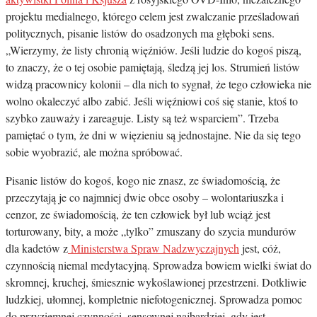
projektu medialnego, którego celem jest zwalczanie prześladowań
politycznych, pisanie listów do osadzonych ma głęboki sens.
„Wierzymy, że listy chronią więźniów. Jeśli ludzie do kogoś piszą,
to znaczy, że o tej osobie pamiętają, śledzą jej los. Strumień listów
widzą pracownicy kolonii – dla nich to sygnał, że tego człowieka nie
wolno okaleczyć albo zabić. Jeśli więźniowi coś się stanie, ktoś to
szybko zauważy i zareaguje. Listy są też wsparciem”. Trzeba
pamiętać o tym, że dni w więzieniu są jednostajne. Nie da się tego
sobie wyobrazić, ale można spróbować.
Pisanie listów do kogoś, kogo nie znasz, ze świadomością, że
przeczytają je co najmniej dwie obce osoby – wolontariuszka i
cenzor, ze świadomością, że ten człowiek był lub wciąż jest
torturowany, bity, a może „tylko” zmuszany do szycia mundurów
dla kadetów z
Ministerstwa Spraw Nadzwyczajnych
jest, cóż,
czynnością niemal medytacyjną. Sprowadza bowiem wielki świat do
skromnej, kruchej, śmiesznie wykoślawionej przestrzeni. Dotkliwie
ludzkiej, ułomnej, kompletnie niefotogenicznej. Sprowadza pomoc
do przyziemnej czynności, sensownej najbardziej, gdy jest