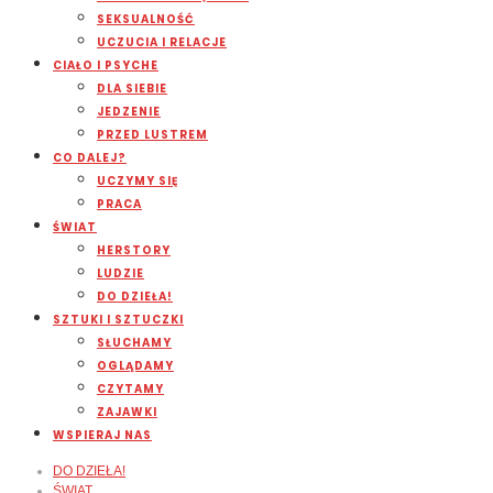
SEKSUALNOŚĆ
UCZUCIA I RELACJE
CIAŁO I PSYCHE
DLA SIEBIE
JEDZENIE
PRZED LUSTREM
CO DALEJ?
UCZYMY SIĘ
PRACA
ŚWIAT
HERSTORY
LUDZIE
DO DZIEŁA!
SZTUKI I SZTUCZKI
SŁUCHAMY
OGLĄDAMY
CZYTAMY
ZAJAWKI
WSPIERAJ NAS
DO DZIEŁA!
ŚWIAT