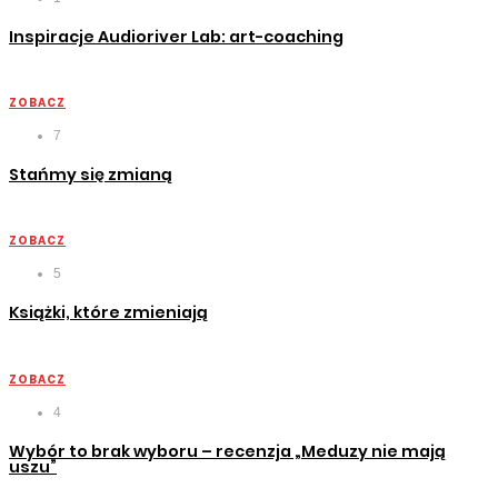
Inspiracje Audioriver Lab: art-coaching
ZOBACZ
7
Stańmy się zmianą
ZOBACZ
5
Książki, które zmieniają
ZOBACZ
4
Wybór to brak wyboru – recenzja „Meduzy nie mają
uszu”