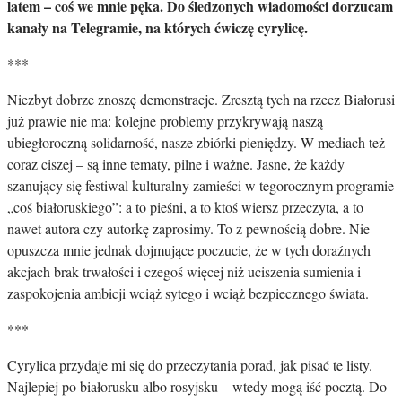
latem – coś we mnie pęka. Do śledzonych wiadomości dorzucam
kanały na Telegramie, na których ćwiczę cyrylicę.
***
Niezbyt dobrze znoszę demonstracje. Zresztą tych na rzecz Białorusi
już prawie nie ma: kolejne problemy przykrywają naszą
ubiegłoroczną solidarność, nasze zbiórki pieniędzy. W mediach też
coraz ciszej – są inne tematy, pilne i ważne. Jasne, że każdy
szanujący się festiwal kulturalny zamieści w tegorocznym programie
„coś białoruskiego”: a to pieśni, a to ktoś wiersz przeczyta, a to
nawet autora czy autorkę zaprosimy. To z pewnością dobre. Nie
opuszcza mnie jednak dojmujące poczucie, że w tych doraźnych
akcjach brak trwałości i czegoś więcej niż uciszenia sumienia i
zaspokojenia ambicji wciąż sytego i wciąż bezpiecznego świata.
***
Cyrylica przydaje mi się do przeczytania porad, jak pisać te listy.
Najlepiej po białorusku albo rosyjsku – wtedy mogą iść pocztą. Do