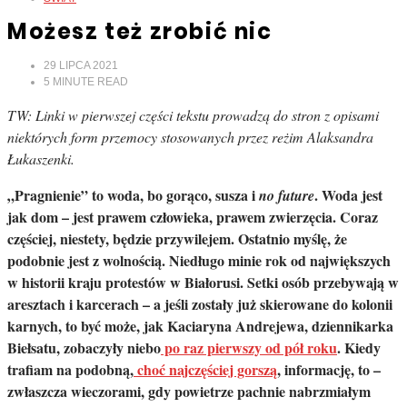
Możesz też zrobić nic
29 LIPCA 2021
5
MINUTE READ
TW: Linki w pierwszej części tekstu prowadzą do stron z opisami
niektórych form przemocy stosowanych przez reżim Alaksandra
Łukaszenki.
„Pragnienie” to woda, bo gorąco, susza i
. Woda jest
no future
jak dom – jest prawem człowieka, prawem zwierzęcia. Coraz
częściej, niestety, będzie przywilejem. Ostatnio myślę, że
podobnie jest z wolnością. Niedługo minie rok od największych
w historii kraju protestów w Białorusi. Setki osób przebywają w
aresztach i karcerach – a jeśli zostały już skierowane do kolonii
karnych, to być może, jak Kaciaryna Andrejewa, dziennikarka
Biełsatu, zobaczyły niebo
po raz pierwszy od pół roku
. Kiedy
trafiam na podobną,
choć najczęściej gorszą
, informację, to –
zwłaszcza wieczorami, gdy powietrze pachnie nabrzmiałym