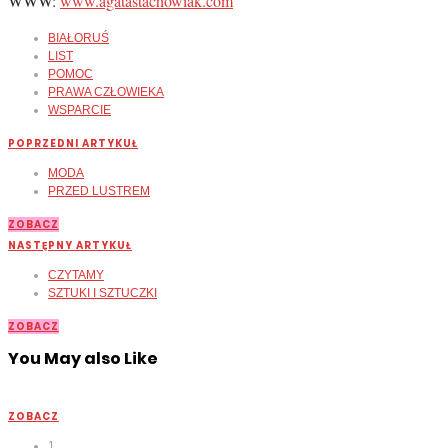
WWW:
www.agatastachowiak.com
BIAŁORUŚ
LIST
POMOC
PRAWA CZŁOWIEKA
WSPARCIE
POPRZEDNI ARTYKUŁ
MODA
PRZED LUSTREM
ZOBACZ
NASTĘPNY ARTYKUŁ
CZYTAMY
SZTUKI I SZTUCZKI
ZOBACZ
You May also Like
ZOBACZ
1