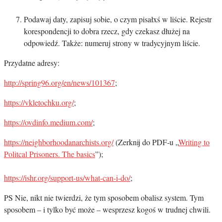
Podawaj daty, zapisuj sobie, o czym pisałxś w liście. Rejestr
korespondencji to dobra rzecz, gdy czekasz dłużej na
odpowiedź. Także: numeruj strony w tradycyjnym liście.
Przydatne adresy:
http://spring96.org/en/news/101367
;
https://vkletochku.org/
;
https://ovdinfo.medium.com/
;
https://neighborhoodanarchists.org/
(Zerknij do PDF-u „
Writing to
Politcal Prisoners. The basics
”);
https://ishr.org/support-us/what-can-i-do/
;
PS Nie, nikt nie twierdzi, że tym sposobem obalisz system. Tym
sposobem – i tylko być może – wesprzesz kogoś w trudnej chwili.