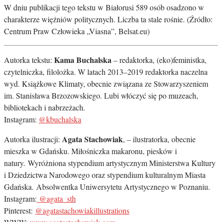
W dniu publikacji tego tekstu w Białorusi 589 osób osadzono w
charakterze więźniów politycznych. Liczba ta stale rośnie. (Źródło:
Centrum Praw Człowieka „Viasna”, Belsat.eu)
Kama Buchalska
Autorka tekstu:
– redaktorka, (eko)feministka,
czytelniczka, filolożka. W latach 2013–2019 redaktorka naczelna
wyd. Książkowe Klimaty, obecnie związana ze Stowarzyszeniem
im. Stanisława Brzozowskiego. Lubi włóczyć się po muzeach,
bibliotekach i nabrzeżach.
Instagram:
@kbuchalska
Agata Stachowiak
Autorka ilustracji:
, – ilustratorka, obecnie
mieszka w Gdańsku. Miłośniczka makaronu, piesków i
natury. Wyróżniona stypendium artystycznym Ministerstwa Kultury
i Dziedzictwa Narodowego oraz stypendium kulturalnym Miasta
Gdańska. Absolwentka Uniwersytetu Artystycznego w Poznaniu.
Instagram:
@agata_sth
Pinterest:
@agatastachowiakillustrations