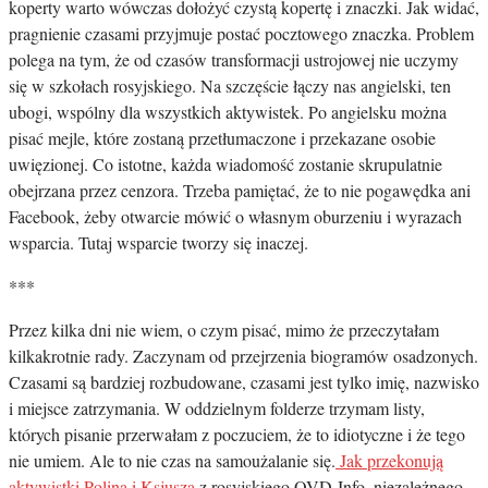
koperty warto wówczas dołożyć czystą kopertę i znaczki. Jak widać,
pragnienie czasami przyjmuje postać pocztowego znaczka. Problem
polega na tym, że od czasów transformacji ustrojowej nie uczymy
się w szkołach rosyjskiego. Na szczęście łączy nas angielski, ten
ubogi, wspólny dla wszystkich aktywistek. Po angielsku można
pisać mejle, które zostaną przetłumaczone i przekazane osobie
uwięzionej. Co istotne, każda wiadomość zostanie skrupulatnie
obejrzana przez cenzora. Trzeba pamiętać, że to nie pogawędka ani
Facebook, żeby otwarcie mówić o własnym oburzeniu i wyrazach
wsparcia. Tutaj wsparcie tworzy się inaczej.
***
Przez kilka dni nie wiem, o czym pisać, mimo że przeczytałam
kilkakrotnie rady. Zaczynam od przejrzenia biogramów osadzonych.
Czasami są bardziej rozbudowane, czasami jest tylko imię, nazwisko
i miejsce zatrzymania. W oddzielnym folderze trzymam listy,
których pisanie przerwałam z poczuciem, że to idiotyczne i że tego
nie umiem. Ale to nie czas na samoużalanie się.
Jak przekonują
aktywistki Polina i Ksjusza
z rosyjskiego OVD-Info, niezależnego