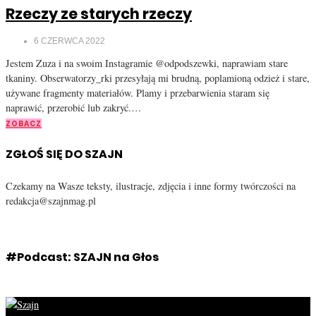
Rzeczy ze starych rzeczy
6 CZERWCA 2022
Jestem Zuza i na swoim Instagramie @odpodszewki, naprawiam stare
tkaniny. Obserwatorzy_rki przesyłają mi brudną, poplamioną odzież i stare,
używane fragmenty materiałów. Plamy i przebarwienia staram się
naprawić, przerobić lub zakryć.…
ZOBACZ
ZGŁOŚ SIĘ DO SZAJN
Czekamy na Wasze teksty, ilustracje, zdjęcia i inne formy twórczości na
redakcja@szajnmag.pl
#Podcast: SZAJN na Głos