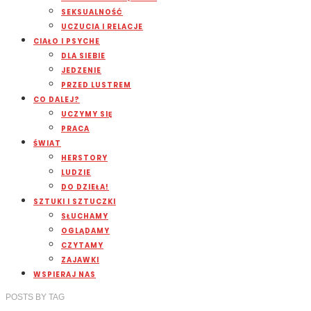
SEKSUALNOŚĆ
UCZUCIA I RELACJE
CIAŁO I PSYCHE
DLA SIEBIE
JEDZENIE
PRZED LUSTREM
CO DALEJ?
UCZYMY SIĘ
PRACA
ŚWIAT
HERSTORY
LUDZIE
DO DZIEŁA!
SZTUKI I SZTUCZKI
SŁUCHAMY
OGLĄDAMY
CZYTAMY
ZAJAWKI
WSPIERAJ NAS
POSTS
BY
TAG