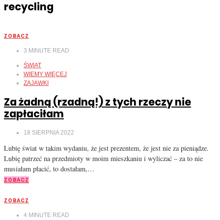
recycling
ZOBACZ
3
MINUTE READ
ŚWIAT
WIEMY WIĘCEJ
ZAJAWKI
Za żadną (rzadną!) z tych rzeczy nie
zapłaciłam
18 SIERPNIA 2022
Lubię świat w takim wydaniu, że jest prezentem, że jest nie za pieniądze.
Lubię patrzeć na przedmioty w moim mieszkaniu i wyliczać – za to nie
musiałam płacić, to dostałam,…
ZOBACZ
ZOBACZ
4
MINUTE READ