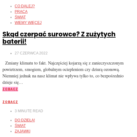
CO DALEJ?
PRACA
ŚWIAT
WIEMY WIĘCEJ
Skąd czerpać surowce? Z zużytych
baterii!
27 CZERWCA 2022
Zmiany klimatu to fakt. Najczęściej kojarzą się z zanieczyszczonym
powietrzem, smogiem, globalnym ociepleniem czy dziurą ozonową.
Niemniej jednak na nasz klimat nie wpływa tylko to, co bezpośrednio
dzieje się…
ZOBACZ
ZOBACZ
3
MINUTE READ
DO DZIEŁA!
ŚWIAT
ZAJAWKI