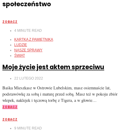
społeczeństwo
ZOBACZ
4
MINUTE READ
KARTKA Z PAMIĘTNIKA
LUDZIE
NASZE SPRAWY
ŚWIAT
Moje życie jest aktem sprzeciwu
22 LUTEGO 2022
Baśka Mieszkasz w Ostrowie Lubelskim, masz osiemnaście lat,
podstawówkę za sobą i maturę przed sobą. Masz też w pokoju zbiór
wlepek, naklejek i tęczową torbę z Tigera, a w głowie…
ZOBACZ
ZOBACZ
9
MINUTE READ