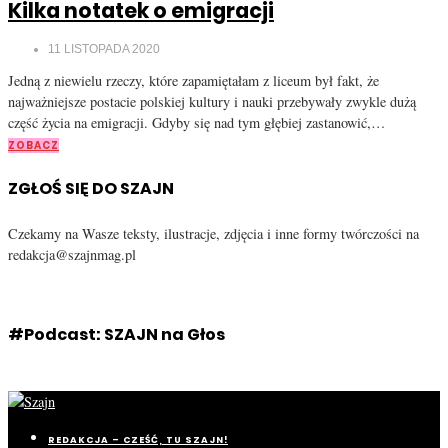
Kilka notatek o emigracji
11 LISTOPADA 2020
Jedną z niewielu rzeczy, które zapamiętałam z liceum był fakt, że
najważniejsze postacie polskiej kultury i nauki przebywały zwykle dużą
część życia na emigracji. Gdyby się nad tym głębiej zastanowić,…
ZOBACZ
ZGŁOŚ SIĘ DO SZAJN
Czekamy na Wasze teksty, ilustracje, zdjęcia i inne formy twórczości na
redakcja@szajnmag.pl
#Podcast: SZAJN na Głos
REDAKCJA – CZEŚĆ, TU SZAJN!