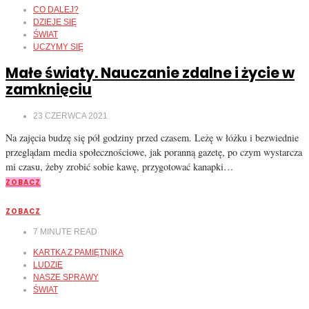
CO DALEJ?
DZIEJE SIĘ
ŚWIAT
UCZYMY SIĘ
Małe światy. Nauczanie zdalne i życie w
zamknięciu
23 CZERWCA 2021
Na zajęcia budzę się pół godziny przed czasem. Leżę w łóżku i bezwiednie
przeglądam media społecznościowe, jak poranną gazetę, po czym wystarcza
mi czasu, żeby zrobić sobie kawę, przygotować kanapki…
ZOBACZ
ZOBACZ
7
MINUTE READ
KARTKA Z PAMIĘTNIKA
LUDZIE
NASZE SPRAWY
ŚWIAT