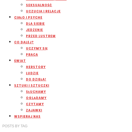
SEKSUALNOŚĆ
UCZUCIA I RELACJE
CIAŁO I PSYCHE
DLA SIEBIE
JEDZENIE
PRZED LUSTREM
CO DALEJ?
UCZYMY SIĘ
PRACA
ŚWIAT
HERSTORY
LUDZIE
DO DZIEŁA!
SZTUKI I SZTUCZKI
SŁUCHAMY
OGLĄDAMY
CZYTAMY
ZAJAWKI
WSPIERAJ NAS
POSTS
BY
TAG