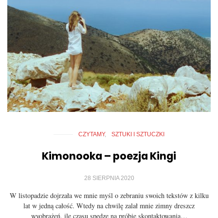
CZYTAMY
SZTUKI I SZTUCZKI
Kimonooka – poezja Kingi
28 SIERPNIA 2020
W listopadzie dojrzała we mnie myśl o zebraniu swoich tekstów z kilku
lat w jedną całość. Wtedy na chwilę zalał mnie zimny dreszcz
wyobrażeń, ile czasu spędzę na próbie skontaktowania…