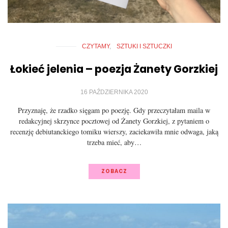
CZYTAMY
SZTUKI I SZTUCZKI
Łokieć jelenia – poezja Żanety Gorzkiej
16 PAŹDZIERNIKA 2020
Przyznaję, że rzadko sięgam po poezję. Gdy przeczytałam maila w
redakcyjnej skrzynce pocztowej od Żanety Gorzkiej, z pytaniem o
recenzję debiutanckiego tomiku wierszy, zaciekawiła mnie odwaga, jaką
trzeba mieć, aby…
ZOBACZ