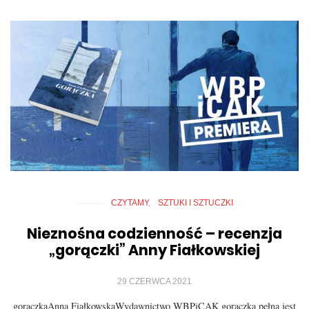
CZYTAMY
SZTUKI I SZTUCZKI
Nieznośna codzienność – recenzja
„gorączki” Anny Fiałkowskiej
29 CZERWCA 2021
gorączkaAnna FiałkowskaWydawnictwo WBPiCAK gorączka pełna jest