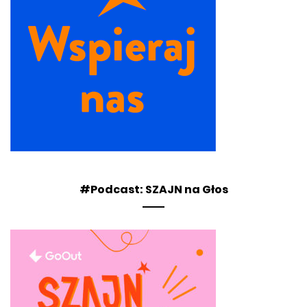
#Podcast: SZAJN na Głos