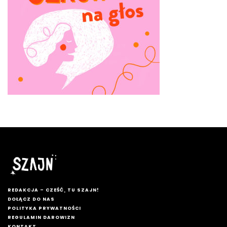
REDAKCJA – CZEŚĆ, TU SZAJN!
DOŁĄCZ DO NAS
POLITYKA PRYWATNOŚCI
REGULAMIN DAROWIZN
KONTAKT