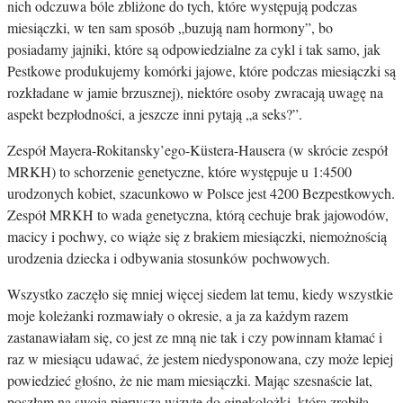
nich odczuwa bóle zbliżone do tych, które występują podczas
miesiączki, w ten sam sposób „buzują nam hormony”, bo
posiadamy jajniki, które są odpowiedzialne za cykl i tak samo, jak
Pestkowe produkujemy komórki jajowe, które podczas miesiączki są
rozkładane w jamie brzusznej), niektóre osoby zwracają uwagę na
aspekt bezpłodności, a jeszcze inni pytają „a seks?”.
Zespół Mayera-Rokitansky’ego-Küstera-Hausera (w skrócie zespół
MRKH) to schorzenie genetyczne, które występuje u 1:4500
urodzonych kobiet, szacunkowo w Polsce jest 4200 Bezpestkowych.
Zespół MRKH to wada genetyczna, którą cechuje brak jajowodów,
macicy i pochwy, co wiąże się z brakiem miesiączki, niemożnością
urodzenia dziecka i odbywania stosunków pochwowych.
Wszystko zaczęło się mniej więcej siedem lat temu, kiedy wszystkie
moje koleżanki rozmawiały o okresie, a ja za każdym razem
zastanawiałam się, co jest ze mną nie tak i czy powinnam kłamać i
raz w miesiącu udawać, że jestem niedysponowana, czy może lepiej
powiedzieć głośno, że nie mam miesiączki. Mając szesnaście lat,
poszłam na swoją pierwszą wizytę do ginekolożki, która zrobiła