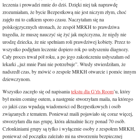
leczenia i prowadzi mnie do dziś. Dzięki niej tak naprawdę
zrozumiałam, że bycie Bezpestkową nie jest niczym złym, choć
zajęło mi to całkiem sporo czasu. Naczytałam się na
polskojęzycznych stronach, że zespół MRKH to prawdziwa
tragedia, że muszę nauczyć się żyć jak mężczyzna, że nigdy nie
urodzę dziecka, że nie spełniam roli prawdziwej kobiety. Przez to
wszystko podjęłam leczenie dopiero rok po usłyszeniu diagnozy.
Cały proces trwał pół roku, a po jego zakończeniu usłyszałam od
lekarki „już mnie Pani nie potrzebuje”. Wtedy stwierdziłam, że
nadszedł czas, by mówić o zespole MRKH otwarcie i pomóc innym
dziewczynom.
Wszystko zaczęło się od napisania
tekstu dla G’rls Room
’u, który
był moim coming outem, a następnie stworzyłam maila, na którego
co jakiś czas wpadają wiadomości od Bezpestkowych i osób
związanych z tematem. Ponieważ maili pojawiało się coraz więcej,
stworzyłam dla nas grupę, która aktualnie liczy ponad 70 osób.
Członkiniami grupy są tylko i wyłącznie osoby z zespołem MRKH,
ponieważ od początku zależało mi na stworzeniu bezpiecznej