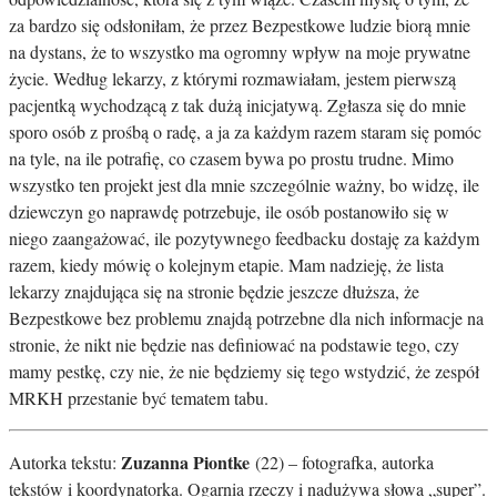
za bardzo się odsłoniłam, że przez Bezpestkowe ludzie biorą mnie
na dystans, że to wszystko ma ogromny wpływ na moje prywatne
życie. Według lekarzy, z którymi rozmawiałam, jestem pierwszą
pacjentką wychodzącą z tak dużą inicjatywą. Zgłasza się do mnie
sporo osób z prośbą o radę, a ja za każdym razem staram się pomóc
na tyle, na ile potrafię, co czasem bywa po prostu trudne. Mimo
wszystko ten projekt jest dla mnie szczególnie ważny, bo widzę, ile
dziewczyn go naprawdę potrzebuje, ile osób postanowiło się w
niego zaangażować, ile pozytywnego feedbacku dostaję za każdym
razem, kiedy mówię o kolejnym etapie. Mam nadzieję, że lista
lekarzy znajdująca się na stronie będzie jeszcze dłuższa, że
Bezpestkowe bez problemu znajdą potrzebne dla nich informacje na
stronie, że nikt nie będzie nas definiować na podstawie tego, czy
mamy pestkę, czy nie, że nie będziemy się tego wstydzić, że zespół
MRKH przestanie być tematem tabu.
Zuzanna Piontke
Autorka tekstu:
(22) – fotografka, autorka
tekstów i koordynatorka. Ogarnia rzeczy i nadużywa słowa „super”.