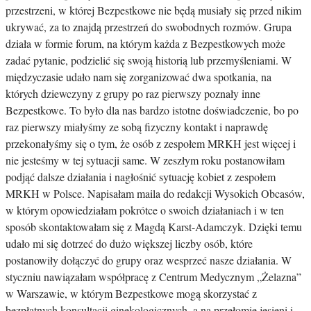
przestrzeni, w której Bezpestkowe nie będą musiały się przed nikim
ukrywać, za to znajdą przestrzeń do swobodnych rozmów. Grupa
działa w formie forum, na którym każda z Bezpestkowych może
zadać pytanie, podzielić się swoją historią lub przemyśleniami. W
międzyczasie udało nam się zorganizować dwa spotkania, na
których dziewczyny z grupy po raz pierwszy poznały inne
Bezpestkowe. To było dla nas bardzo istotne doświadczenie, bo po
raz pierwszy miałyśmy ze sobą fizyczny kontakt i naprawdę
przekonałyśmy się o tym, że osób z zespołem MRKH jest więcej i
nie jesteśmy w tej sytuacji same. W zeszłym roku postanowiłam
podjąć dalsze działania i nagłośnić sytuację kobiet z zespołem
MRKH w Polsce. Napisałam maila do redakcji Wysokich Obcasów,
w którym opowiedziałam pokrótce o swoich działaniach i w ten
sposób skontaktowałam się z Magdą Karst-Adamczyk. Dzięki temu
udało mi się dotrzeć do dużo większej liczby osób, które
postanowiły dołączyć do grupy oraz wesprzeć nasze działania. W
styczniu nawiązałam współpracę z Centrum Medycznym „Żelazna”
w Warszawie, w którym Bezpestkowe mogą skorzystać z
bezpłatnych konsultacji ginekologicznych, a na przełomie jesieni i