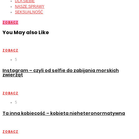
DLA SIEBIE
NASZE SPRAWY
SEKSUALNOŚĆ
ZOBACZ
You May also Like
ZOBACZ
5
Instagram – czyli od selfie do zabijania morskich
zwierząt
ZOBACZ
5
Ta inna kobiecość – kobieta nieheteronormatywna
ZOBACZ