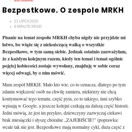
Bezpestkowe. O zespole MRKH
21 LIPCA 2020
6
MINUTE READ
Pisanie na temat zespołu MRKH chyba nigdy nie przyjdzie mi
łatwo, bo wiąże się z niekończącą walką o wszystkie
Bezpestkowe, w tym samą siebie. Jednak ostatnio zauważyłam,
że z każdym kolejnym razem, kiedy ten temat i temat ogólnie
pojętej kobiecości zostaje wywołany, znajduję w sobie coraz
więcej odwagi, by o nim mówić.
Mam zespół MRKH. Mało kto wie, co to oznacza, dlatego po tym
zdaniu większość osób na chwilę zamiera, niektórzy nie chcą
kontynuować tego tematu, część pyta, co to takiego, inni szybko
wpisują w Google, a jeszcze kolejni czekają na dalszą część historii.
Jedni mówią, że jest im przykro, dziewczyny zazwyczaj ciekawi
brak miesiączki i słyszę chóralne „ZAJEBIŚCIE!” (poprawka:
wcale tak nie jest. Bezpestkowe mają normalny cykl, duża część z