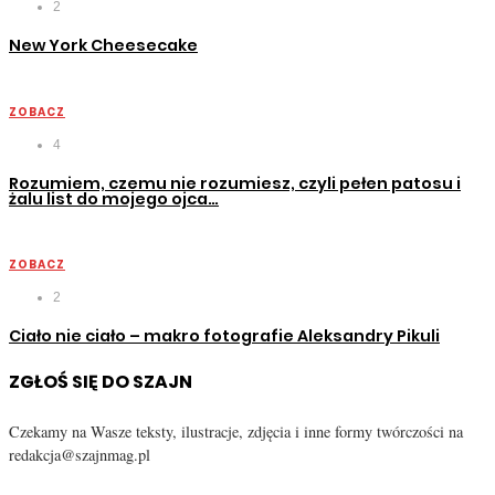
2
New York Cheesecake
ZOBACZ
4
Rozumiem, czemu nie rozumiesz, czyli pełen patosu i
żalu list do mojego ojca…
ZOBACZ
2
Ciało nie ciało – makro fotografie Aleksandry Pikuli
ZGŁOŚ SIĘ DO SZAJN
Czekamy na Wasze teksty, ilustracje, zdjęcia i inne formy twórczości na
redakcja@szajnmag.pl