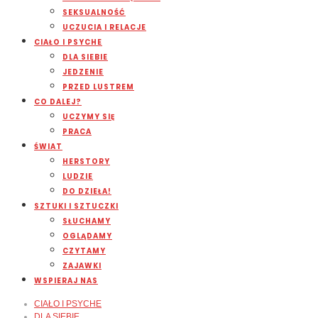
SEKSUALNOŚĆ
UCZUCIA I RELACJE
CIAŁO I PSYCHE
DLA SIEBIE
JEDZENIE
PRZED LUSTREM
CO DALEJ?
UCZYMY SIĘ
PRACA
ŚWIAT
HERSTORY
LUDZIE
DO DZIEŁA!
SZTUKI I SZTUCZKI
SŁUCHAMY
OGLĄDAMY
CZYTAMY
ZAJAWKI
WSPIERAJ NAS
CIAŁO I PSYCHE
DLA SIEBIE