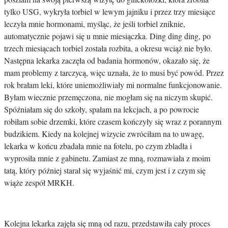
tylko USG, wykryła torbiel w lewym jajniku i przez trzy miesiące
leczyła mnie hormonami, myśląc, że jeśli torbiel zniknie,
automatycznie pojawi się u mnie miesiączka. Ding ding ding, po
trzech miesiącach torbiel została rozbita, a okresu wciąż nie było.
Następna lekarka zaczęła od badania hormonów, okazało się, że
mam problemy z tarczycą, więc uznała, że to musi być powód. Przez
rok brałam leki, które uniemożliwiały mi normalne funkcjonowanie.
Byłam wiecznie przemęczona, nie mogłam się na niczym skupić.
Spóźniałam się do szkoły, spałam na lekcjach, a po powrocie
robiłam sobie drzemki, które czasem kończyły się wraz z porannym
budzikiem. Kiedy na kolejnej wizycie zwróciłam na to uwagę,
lekarka w końcu zbadała mnie na fotelu, po czym zbladła i
wyprosiła mnie z gabinetu. Zamiast ze mną, rozmawiała z moim
tatą, który później starał się wyjaśnić mi, czym jest i z czym się
wiąże zespół MRKH.
Kolejna lekarka zajęła się mną od razu, przedstawiła cały proces