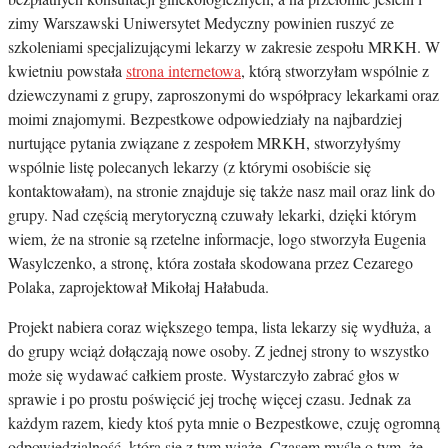
zimy Warszawski Uniwersytet Medyczny powinien ruszyć ze
szkoleniami specjalizującymi lekarzy w zakresie zespołu MRKH. W
kwietniu powstała
strona internetowa
, którą stworzyłam wspólnie z
dziewczynami z grupy, zaproszonymi do współpracy lekarkami oraz
moimi znajomymi. Bezpestkowe odpowiedziały na najbardziej
nurtujące pytania związane z zespołem MRKH, stworzyłyśmy
wspólnie listę polecanych lekarzy (z którymi osobiście się
kontaktowałam), na stronie znajduje się także nasz mail oraz link do
grupy. Nad częścią merytoryczną czuwały lekarki, dzięki którym
wiem, że na stronie są rzetelne informacje, logo stworzyła Eugenia
Wasylczenko, a stronę, która została skodowana przez Cezarego
Polaka, zaprojektował Mikołaj Hałabuda.
Projekt nabiera coraz większego tempa, lista lekarzy się wydłuża, a
do grupy wciąż dołączają nowe osoby. Z jednej strony to wszystko
może się wydawać całkiem proste. Wystarczyło zabrać głos w
sprawie i po prostu poświęcić jej trochę więcej czasu. Jednak za
każdym razem, kiedy ktoś pyta mnie o Bezpestkowe, czuję ogromną
odpowiedzialność, która się z tym wiąże. Czasem myślę o tym, że