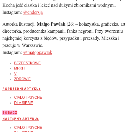
Kocha jeść ciastka i leżeć nad dużymi zbiornikami wodnymi.
Instagram:
@endersja
Małgo Pawlak
Autorka ilustracji:
(26) – kolażystka, graficzka, art
directorka, producentka kampanii, fanka negroni. Przy tworzeniu
najchętniej korzysta z błędów, przypadku i przesady. Mieszka i
pracuje w Warszawie.
Instagram:
@malgopawlak
BEZPESTKOWE
MRKH
V
ZDROWIE
POPRZEDNI ARTYKUŁ
CIAŁO I PSYCHE
DLA SIEBIE
ZOBACZ
NASTĘPNY ARTYKUŁ
CIAŁO I PSYCHE