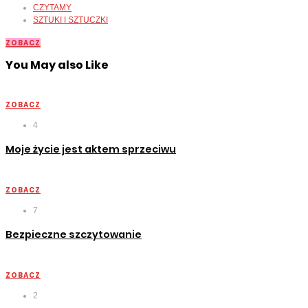
CZYTAMY
SZTUKI I SZTUCZKI
ZOBACZ
You May also Like
ZOBACZ
4
Moje życie jest aktem sprzeciwu
ZOBACZ
7
Bezpieczne szczytowanie
ZOBACZ
2