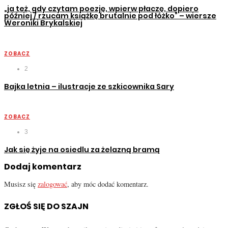
„ja też, gdy czytam poezję, wpierw płaczę, dopiero
później / rzucam książkę brutalnie pod łóżko” – wiersze
Weroniki Brykalskiej
ZOBACZ
2
Bajka letnia – ilustracje ze szkicownika Sary
ZOBACZ
3
Jak się żyje na osiedlu za żelazną bramą
Dodaj komentarz
Musisz się
zalogować
, aby móc dodać komentarz.
ZGŁOŚ SIĘ DO SZAJN