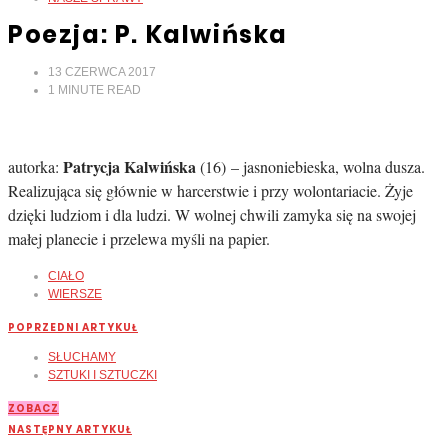
Poezja: P. Kalwińska
13 CZERWCA 2017
1
MINUTE READ
Patrycja Kalwińska
autorka:
(16) – jasnoniebieska, wolna dusza.
Realizująca się głównie w harcerstwie i przy wolontariacie. Żyje
dzięki ludziom i dla ludzi. W wolnej chwili zamyka się na swojej
małej planecie i przelewa myśli na papier.
CIAŁO
WIERSZE
POPRZEDNI ARTYKUŁ
SŁUCHAMY
SZTUKI I SZTUCZKI
ZOBACZ
NASTĘPNY ARTYKUŁ