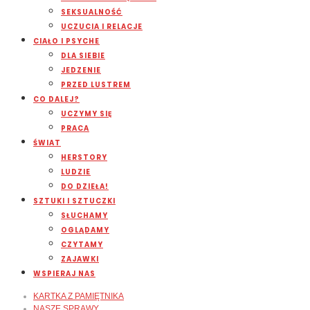
SEKSUALNOŚĆ
UCZUCIA I RELACJE
CIAŁO I PSYCHE
DLA SIEBIE
JEDZENIE
PRZED LUSTREM
CO DALEJ?
UCZYMY SIĘ
PRACA
ŚWIAT
HERSTORY
LUDZIE
DO DZIEŁA!
SZTUKI I SZTUCZKI
SŁUCHAMY
OGLĄDAMY
CZYTAMY
ZAJAWKI
WSPIERAJ NAS
KARTKA Z PAMIĘTNIKA
NASZE SPRAWY