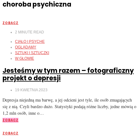
choroba psychiczna
ZOBACZ
2
MINUTE READ
CIAŁO I PSYCHE
OGLĄDAMY
SZTUKI I SZTUCZKI
W GŁOWIE
Jesteśmy w tym razem – fotograficzny
projekt o depresji
19 KWIETNIA 2023
Depresja niejedną ma barwę, a jej odcieni jest tyle, ile osób zmagających
się z nią. Czyli bardzo dużo. Statystyki podają różne liczby, jedne mówią o
1,2 mln osób, inne o…
ZOBACZ
ZOBACZ