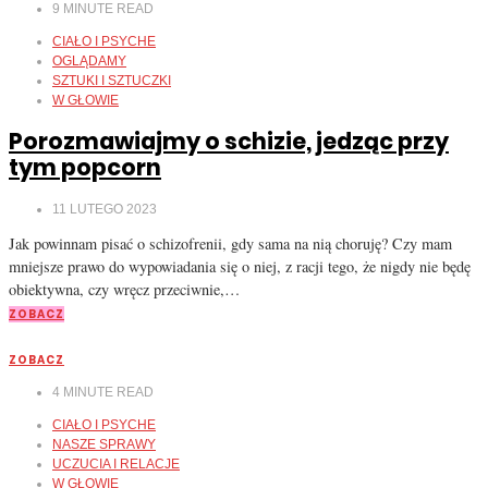
9
MINUTE READ
CIAŁO I PSYCHE
OGLĄDAMY
SZTUKI I SZTUCZKI
W GŁOWIE
Porozmawiajmy o schizie, jedząc przy
tym popcorn
11 LUTEGO 2023
Jak powinnam pisać o schizofrenii, gdy sama na nią choruję? Czy mam
mniejsze prawo do wypowiadania się o niej, z racji tego, że nigdy nie będę
obiektywna, czy wręcz przeciwnie,…
ZOBACZ
ZOBACZ
4
MINUTE READ
CIAŁO I PSYCHE
NASZE SPRAWY
UCZUCIA I RELACJE
W GŁOWIE