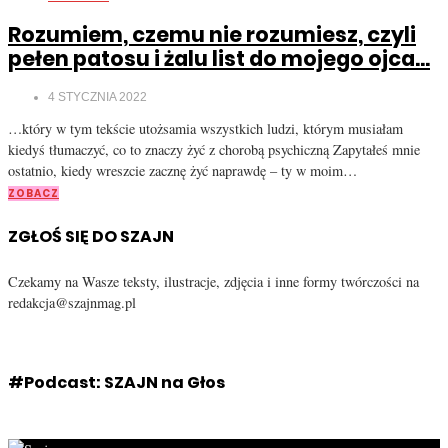
Rozumiem, czemu nie rozumiesz, czyli
pełen patosu i żalu list do mojego ojca…
4 STYCZNIA 2022
…który w tym tekście utożsamia wszystkich ludzi, którym musiałam
kiedyś tłumaczyć, co to znaczy żyć z chorobą psychiczną Zapytałeś mnie
ostatnio, kiedy wreszcie zacznę żyć naprawdę – ty w moim…
ZOBACZ
ZGŁOŚ SIĘ DO SZAJN
Czekamy na Wasze teksty, ilustracje, zdjęcia i inne formy twórczości na
redakcja@szajnmag.pl
#Podcast: SZAJN na Głos