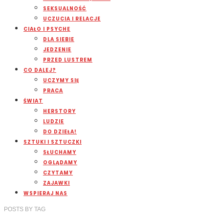
SEKSUALNOŚĆ
UCZUCIA I RELACJE
CIAŁO I PSYCHE
DLA SIEBIE
JEDZENIE
PRZED LUSTREM
CO DALEJ?
UCZYMY SIĘ
PRACA
ŚWIAT
HERSTORY
LUDZIE
DO DZIEŁA!
SZTUKI I SZTUCZKI
SŁUCHAMY
OGLĄDAMY
CZYTAMY
ZAJAWKI
WSPIERAJ NAS
POSTS
BY
TAG