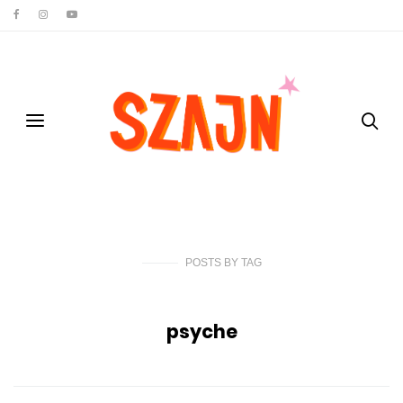
POSTS
BY
TAG
psyche