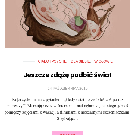
CIAŁO I PSYCHE
DLA SIEBIE
W GŁOWIE
Jeszcze zdążę podbić świat
24 PAŹDZIERNIKA 2019
Kojarzycie mema z pytaniem: „kiedy ostatnio zrobiłeś coś po raz
pierwszy?” Marnując czas w Internecie, natknęłam się na niego gdzieś
pomiędzy zdjęciami z wakacji a filmikami z niezdarnymi szczeniaczkami.
Spędzając…