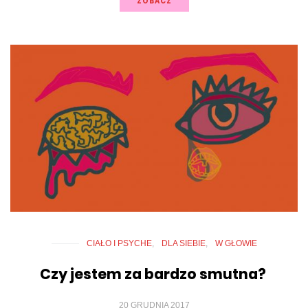
ZOBACZ
CIAŁO I PSYCHE
DLA SIEBIE
W GŁOWIE
Czy jestem za bardzo smutna?
20 GRUDNIA 2017