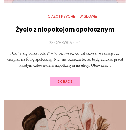
CIAŁO I PSYCHE
W GŁOWIE
Życie z niepokojem społecznym
28 CZERWCA 2021
„Co ty się boisz ludzi?” – to pierwsze, co usłyszysz, wyznając, że
cierpisz na fobię społeczną. Nie, nie oznacza to, że będę uciekać przed
każdym człowiekiem napotkanym na ulicy. Obawiam…
ZOBACZ