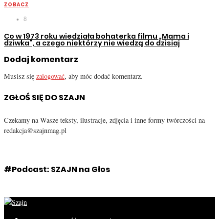
ZOBACZ
8
Co w 1973 roku wiedziała bohaterka filmu „Mama i
dziwka”, a czego niektórzy nie wiedzą do dzisiaj
Dodaj komentarz
Musisz się
zalogować
, aby móc dodać komentarz.
ZGŁOŚ SIĘ DO SZAJN
Czekamy na Wasze teksty, ilustracje, zdjęcia i inne formy twórczości na
redakcja@szajnmag.pl
#Podcast: SZAJN na Głos