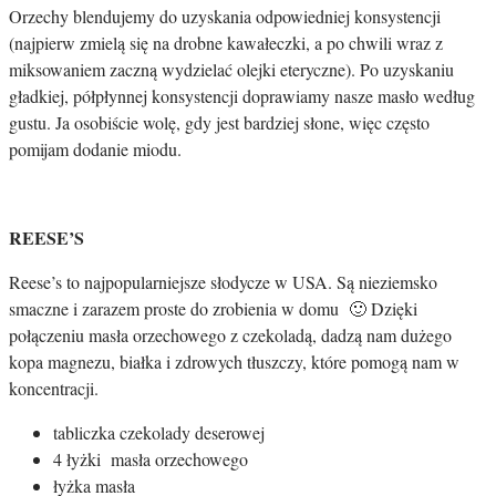
Orzechy blendujemy do uzyskania odpowiedniej konsystencji
(najpierw zmielą się na drobne kawałeczki, a po chwili wraz z
miksowaniem zaczną wydzielać olejki eteryczne). Po uzyskaniu
gładkiej, półpłynnej konsystencji doprawiamy nasze masło według
gustu. Ja osobiście wolę, gdy jest bardziej słone, więc często
pomijam dodanie miodu.
REESE’S
Reese’s to najpopularniejsze słodycze w USA. Są nieziemsko
smaczne i zarazem proste do zrobienia w domu 🙂 Dzięki
połączeniu masła orzechowego z czekoladą, dadzą nam dużego
kopa magnezu, białka i zdrowych tłuszczy, które pomogą nam w
koncentracji.
tabliczka czekolady deserowej
4 łyżki masła orzechowego
łyżka masła