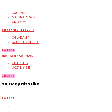
KUCHNIA
MATURAZSZAJN
OMOMOM
POPRZEDNI ARTYKUŁ
OGLĄDAMY
SZTUKI I SZTUCZKI
ZOBACZ
NASTĘPNY ARTYKUŁ
CO DALEJ?
UCZYMY SIĘ
ZOBACZ
You May also Like
ZOBACZ
1