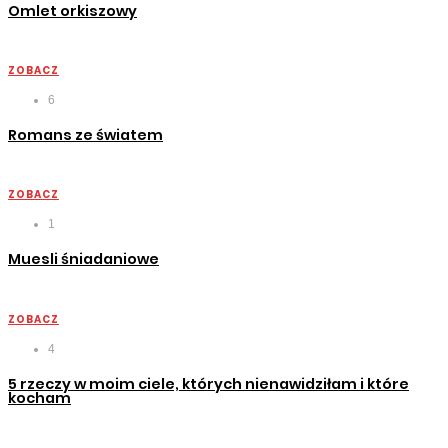
Omlet orkiszowy
ZOBACZ
6
Romans ze światem
ZOBACZ
1
Muesli śniadaniowe
ZOBACZ
4
5 rzeczy w moim ciele, których nienawidziłam i które
kocham