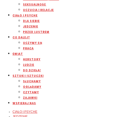
SEKSUALNOŚĆ
UCZUCIA I RELACJE
CIAŁO I PSYCHE
DLA SIEBIE
JEDZENIE
PRZED LUSTREM
CO DALEJ?
UCZYMY SIĘ
PRACA
ŚWIAT
HERSTORY
LUDZIE
DO DZIEŁA!
SZTUKI I SZTUCZKI
SŁUCHAMY
OGLĄDAMY
CZYTAMY
ZAJAWKI
WSPIERAJ NAS
CIAŁO I PSYCHE
JEDZENIE