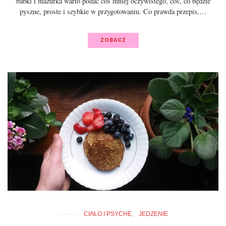
babki i mazurka warto podać coś mniej oczywistego, coś, co będzie
pyszne, proste i szybkie w przygotowaniu. Co prawda przepis,…
ZOBACZ
CIAŁO I PSYCHE
JEDZENIE