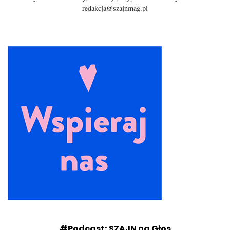
redakcja@szajnmag.pl
#Podcast: SZAJN na Głos