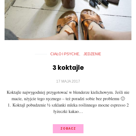
CIAŁO I PSYCHE
JEDZENIE
3 koktajle
17 MAJA 2017
Koktajle najwygodniej przygotować w blenderze kielichowym. Jeśli nie
macie, użyjcie tego ręcznego – też poradzi sobie bez problemu 🙂
1. Koktajl pobudzenie ½ szklanki mleka roślinnego mocne espresso 2
łyżeczki kakao…
ZOBACZ