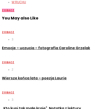
W RUCHU
ZOBACZ
You May also Like
ZOBACZ
3
Emocje – uczucia – fotografia Caroline Grzelak
ZOBACZ
2
Wiersze końca lata – poezja Laurie
ZOBACZ
3
„Kto kupi tak małe kraje”. Notatka z lektury