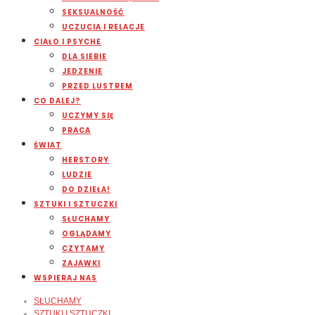
SEKSUALNOŚĆ
UCZUCIA I RELACJE
CIAŁO I PSYCHE
DLA SIEBIE
JEDZENIE
PRZED LUSTREM
CO DALEJ?
UCZYMY SIĘ
PRACA
ŚWIAT
HERSTORY
LUDZIE
DO DZIEŁA!
SZTUKI I SZTUCZKI
SŁUCHAMY
OGLĄDAMY
CZYTAMY
ZAJAWKI
WSPIERAJ NAS
SŁUCHAMY
SZTUKI I SZTUCZKI