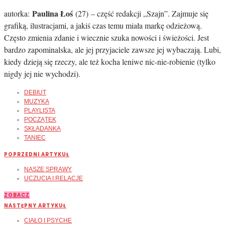
Paulina Łoś
autorka:
(27) – część redakcji „Szajn”. Zajmuje się
grafiką, ilustracjami, a jakiś czas temu miała markę odzieżową.
Często zmienia zdanie i wiecznie szuka nowości i świeżości. Jest
bardzo zapominalska, ale jej przyjaciele zawsze jej wybaczają. Lubi,
kiedy dzieją się rzeczy, ale też kocha leniwe nic-nie-robienie (tylko
nigdy jej nie wychodzi).
DEBIUT
MUZYKA
PLAYLISTA
POCZĄTEK
SKŁADANKA
TANIEC
POPRZEDNI ARTYKUŁ
NASZE SPRAWY
UCZUCIA I RELACJE
ZOBACZ
NASTĘPNY ARTYKUŁ
CIAŁO I PSYCHE