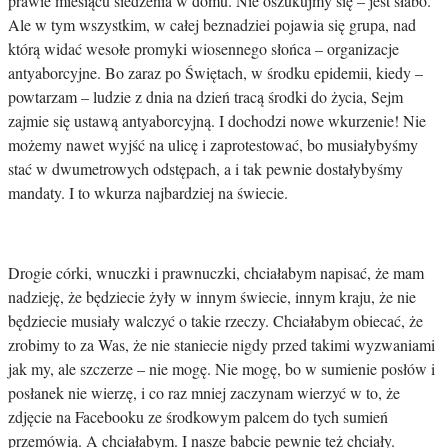
prawie miesiącu siedzenia w domu. Nie oszukujmy się – jest słabo.
Ale w tym wszystkim, w całej beznadziei pojawia się grupa, nad
którą widać wesołe promyki wiosennego słońca – organizacje
antyaborcyjne. Bo zaraz po Świętach, w środku epidemii, kiedy –
powtarzam – ludzie z dnia na dzień tracą środki do życia, Sejm
zajmie się ustawą antyaborcyjną. I dochodzi nowe wkurzenie! Nie
możemy nawet wyjść na ulicę i zaprotestować, bo musiałybyśmy
stać w dwumetrowych odstępach, a i tak pewnie dostałybyśmy
mandaty. I to wkurza najbardziej na świecie.
Drogie córki, wnuczki i prawnuczki, chciałabym napisać, że mam
nadzieję, że będziecie żyły w innym świecie, innym kraju, że nie
będziecie musiały walczyć o takie rzeczy. Chciałabym obiecać, że
zrobimy to za Was, że nie staniecie nigdy przed takimi wyzwaniami
jak my, ale szczerze – nie mogę. Nie mogę, bo w sumienie posłów i
posłanek nie wierzę, i co raz mniej zaczynam wierzyć w to, że
zdjęcie na Facebooku ze środkowym palcem do tych sumień
przemówią. A chciałabym. I nasze babcie pewnie też chciały.