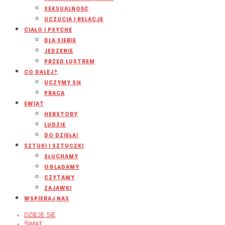
SEKSUALNOŚĆ
UCZUCIA I RELACJE
CIAŁO I PSYCHE
DLA SIEBIE
JEDZENIE
PRZED LUSTREM
CO DALEJ?
UCZYMY SIĘ
PRACA
ŚWIAT
HERSTORY
LUDZIE
DO DZIEŁA!
SZTUKI I SZTUCZKI
SŁUCHAMY
OGLĄDAMY
CZYTAMY
ZAJAWKI
WSPIERAJ NAS
DZIEJE SIĘ
ŚWIAT