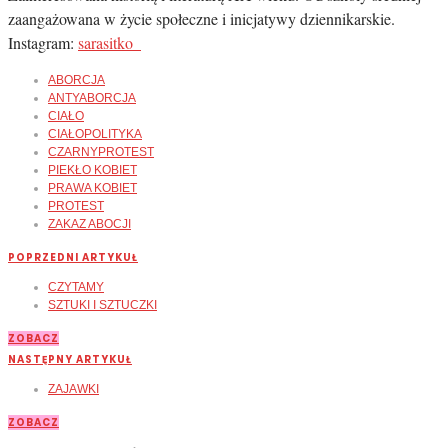
zaangażowana w życie społeczne i inicjatywy dziennikarskie.
Instagram:
sarasitko_
ABORCJA
ANTYABORCJA
CIAŁO
CIAŁOPOLITYKA
CZARNYPROTEST
PIEKŁO KOBIET
PRAWA KOBIET
PROTEST
ZAKAZ ABOCJI
POPRZEDNI ARTYKUŁ
CZYTAMY
SZTUKI I SZTUCZKI
ZOBACZ
NASTĘPNY ARTYKUŁ
ZAJAWKI
ZOBACZ