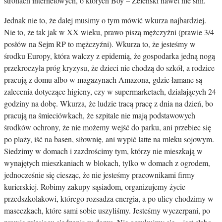
stronach internetowych, o których Boy – Żeleński nawet nie śnił.
Jednak nie to, że dalej musimy o tym mówić wkurza najbardziej.
Nie to, że tak jak w XX wieku, prawo piszą mężczyźni (prawie 3/4
posłów na Sejm RP to mężczyźni). Wkurza to, że jesteśmy w
środku Europy, która walczy z epidemią, że gospodarka jedną nogą
przekroczyła próg kryzysu, że dzieci nie chodzą do szkół, a rodzice
pracują z domu albo w magazynach Amazona, gdzie łamane są
zalecenia dotyczące higieny, czy w supermarketach, działających 24
godziny na dobę. Wkurza, że ludzie tracą pracę z dnia na dzień, bo
pracują na śmieciówkach, że szpitale nie mają podstawowych
środków ochrony, że nie możemy wejść do parku, ani przebiec się
po plaży, iść na basen, siłownię, ani wypić latte na mleku sojowym.
Siedzimy w domach i zazdrościmy tym, którzy nie mieszkają w
wynajętych mieszkaniach w blokach, tylko w domach z ogrodem,
jednocześnie się ciesząc, że nie jesteśmy pracownikami firmy
kurierskiej. Robimy zakupy sąsiadom, organizujemy życie
przedszkolakowi, którego rozsadza energia, a po ulicy chodzimy w
maseczkach, które sami sobie uszyliśmy. Jesteśmy wyczerpani, po