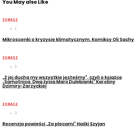
You May also Like
ZOBACZ
1
Mikroscenki o kryzysie klimatycznym. Komiksy Oli Sachy
ZOBACZ
5
„Z jej ducha my wszystkie jesteśmy”, czyli o książce
„Samotnica. Dwa życia Marii Dulębianki” Karoliny
Dzimiry-Zarzyckiej
ZOBACZ
3
Recenzja powieści „Za plecami” Haśki Szyjan