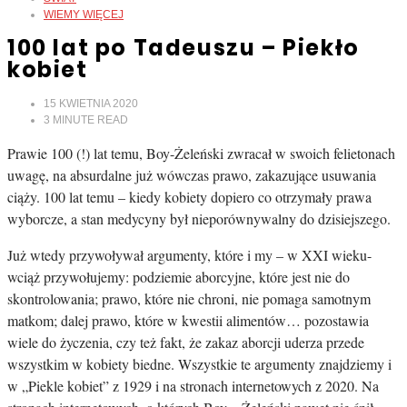
WIEMY WIĘCEJ
100 lat po Tadeuszu – Piekło
kobiet
15 KWIETNIA 2020
3
MINUTE READ
Prawie 100 (!) lat temu, Boy-Żeleński zwracał w swoich felietonach
uwagę, na absurdalne już wówczas prawo, zakazujące usuwania
ciąży. 100 lat temu – kiedy kobiety dopiero co otrzymały prawa
wyborcze, a stan medycyny był nieporównywalny do dzisiejszego.
Już wtedy przywoływał argumenty, które i my – w XXI wieku-
wciąż przywołujemy: podziemie aborcyjne, które jest nie do
skontrolowania; prawo, które nie chroni, nie pomaga samotnym
matkom; dalej prawo, które w kwestii alimentów… pozostawia
wiele do życzenia, czy też fakt, że zakaz aborcji uderza przede
wszystkim w kobiety biedne. Wszystkie te argumenty znajdziemy i
w „Piekle kobiet” z 1929 i na stronach internetowych z 2020. Na