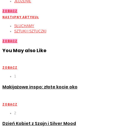
JEDZENIE
ZOBACZ
NASTĘPNY ARTYKUŁ
SŁUCHAMY
SZTUKI I SZTUCZKI
ZOBACZ
You May also Like
ZOBACZ
1
Makijażowe inspo: złote kocie oko
ZOBACZ
2
Dzień Kobiet z Szajn i Silver Mood