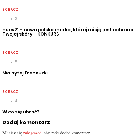
ZOBACZ
3
nuev® – nowa polska marka, której misją jest ochrona
Twojej skóry – KONKURS
ZOBACZ
5
Nie pytaj Francuzki
ZOBACZ
4
W co się ubrać?
Dodaj komentarz
Musisz się
zalogować
, aby móc dodać komentarz.