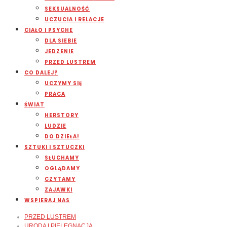
SEKSUALNOŚĆ
UCZUCIA I RELACJE
CIAŁO I PSYCHE
DLA SIEBIE
JEDZENIE
PRZED LUSTREM
CO DALEJ?
UCZYMY SIĘ
PRACA
ŚWIAT
HERSTORY
LUDZIE
DO DZIEŁA!
SZTUKI I SZTUCZKI
SŁUCHAMY
OGLĄDAMY
CZYTAMY
ZAJAWKI
WSPIERAJ NAS
PRZED LUSTREM
URODA I PIELĘGNACJA