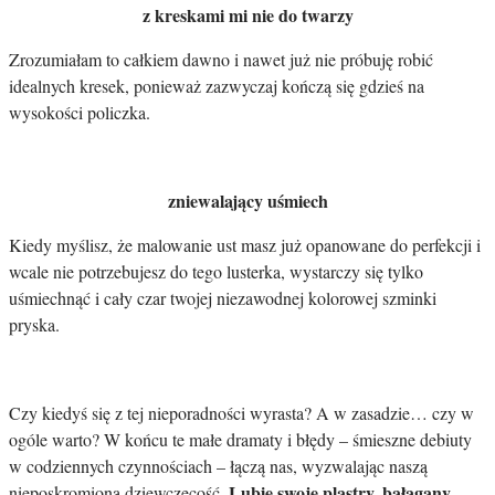
z kreskami mi nie do twarzy
Zrozumiałam to całkiem dawno i nawet już nie próbuję robić
idealnych kresek, ponieważ zazwyczaj kończą się gdzieś na
wysokości policzka.
zniewalający uśmiech
Kiedy myślisz, że malowanie ust masz już opanowane do perfekcji i
wcale nie potrzebujesz do tego lusterka, wystarczy się tylko
uśmiechnąć i cały czar twojej niezawodnej kolorowej szminki
pryska.
Czy kiedyś się z tej nieporadności wyrasta? A w zasadzie… czy w
ogóle warto? W końcu te małe dramaty i błędy – śmieszne debiuty
w codziennych czynnościach – łączą nas, wyzwalając naszą
Lubię swoje plastry, bałagany,
nieposkromioną dziewczęcość.