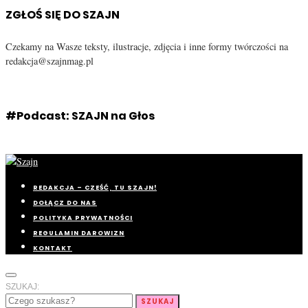
ZGŁOŚ SIĘ DO SZAJN
Czekamy na Wasze teksty, ilustracje, zdjęcia i inne formy twórczości na
redakcja@szajnmag.pl
#Podcast: SZAJN na Głos
REDAKCJA – CZEŚĆ, TU SZAJN!
DOŁĄCZ DO NAS
POLITYKA PRYWATNOŚCI
REGULAMIN DAROWIZN
KONTAKT
SZUKAJ:
SZUKAJ