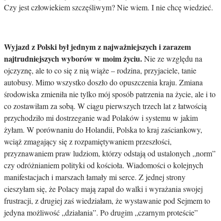
Czy jest człowiekiem szczęśliwym? Nie wiem. I nie chcę wiedzieć.
Wyjazd z Polski był jednym z najważniejszych i zarazem
najtrudniejszych wyborów w moim życiu.
Nie ze względu na
ojczyznę, ale to co się z nią wiąże – rodzina, przyjaciele, tanie
autobusy. Mimo wszystko doszło do opuszczenia kraju. Zmiana
środowiska zmieniła nie tylko mój sposób patrzenia na życie, ale i to
co zostawiłam za sobą. W ciągu pierwszych trzech lat z łatwością
przychodziło mi dostrzeganie wad Polaków i systemu w jakim
żyłam. W porównaniu do Holandii, Polska to kraj zaściankowy,
wciąż zmagający się z rozpamiętywaniem przeszłości,
przyznawaniem praw ludziom, którzy odstają od ustalonych „norm”
czy odróżnianiem polityki od kościoła. Wiadomości o kolejnych
manifestacjach i marszach łamały mi serce. Z jednej strony
cieszyłam się, że Polacy mają zapał do walki i wyrażania swojej
frustracji, z drugiej zaś wiedziałam, że wystawanie pod Sejmem to
jedyna możliwość „działania”. Po drugim „czarnym proteście”