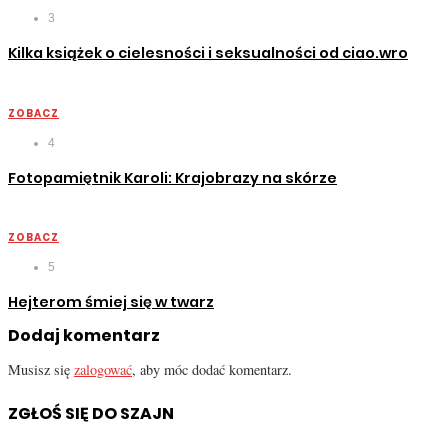
3
Kilka książek o cielesności i seksualności od ciao.wro
ZOBACZ
4
Fotopamiętnik Karoli: Krajobrazy na skórze
ZOBACZ
5
Hejterom śmiej się w twarz
Dodaj komentarz
Musisz się
zalogować
, aby móc dodać komentarz.
ZGŁOŚ SIĘ DO SZAJN