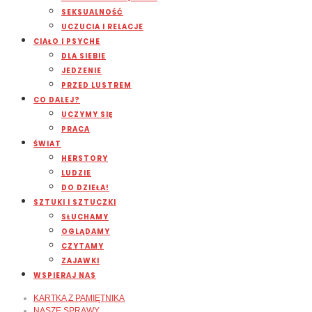
SEKSUALNOŚĆ
UCZUCIA I RELACJE
CIAŁO I PSYCHE
DLA SIEBIE
JEDZENIE
PRZED LUSTREM
CO DALEJ?
UCZYMY SIĘ
PRACA
ŚWIAT
HERSTORY
LUDZIE
DO DZIEŁA!
SZTUKI I SZTUCZKI
SŁUCHAMY
OGLĄDAMY
CZYTAMY
ZAJAWKI
WSPIERAJ NAS
KARTKA Z PAMIĘTNIKA
NASZE SPRAWY