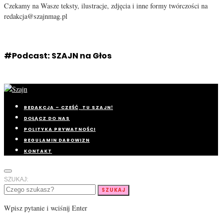
Czekamy na Wasze teksty, ilustracje, zdjęcia i inne formy twórczości na
redakcja@szajnmag.pl
#Podcast: SZAJN na Głos
REDAKCJA – CZEŚĆ, TU SZAJN!
DOŁĄCZ DO NAS
POLITYKA PRYWATNOŚCI
REGULAMIN DAROWIZN
KONTAKT
SZUKAJ:
SZUKAJ
Wpisz pytanie i wciśnij Enter