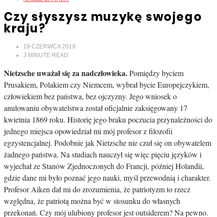
Czy słyszysz muzykę swojego
kraju?
19 CZERWCA 2019
3
MINUTE READ
Nietzsche uważał się za nadczłowieka.
Pomiędzy byciem
Prusakiem, Polakiem czy Niemcem, wybrał bycie Europejczykiem,
człowiekiem bez państwa, bez ojczyzny. Jego wniosek o
anulowaniu obywatelstwa został oficjalnie zaksięgowany 17
kwietnia 1869 roku. Historię jego braku poczucia przynależności do
jednego miejsca opowiedział mi mój profesor z filozofii
egzystencjalnej. Podobnie jak Nietzsche nie czuł się on obywatelem
żadnego państwa. Na studiach nauczył się więc pięciu języków i
wyjechał ze Stanów Zjednoczonych do Francji, później Holandii,
gdzie dane mi było poznać jego nauki, myśl przewodnią i charakter.
Profesor Aiken dał mi do zrozumienia, że patriotyzm to rzecz
względna, że patriotą można być w stosunku do własnych
przekonań. Czy mój ulubiony profesor jest outsiderem? Na pewno.