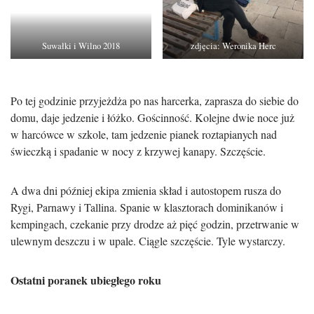
Suwałki i Wilno 2018
zdjęcia: Weronika Herc
Po tej godzinie przyjeżdża po nas harcerka, zaprasza do siebie do
domu, daje jedzenie i łóżko. Gościnność. Kolejne dwie noce już
w harcówce w szkole, tam jedzenie pianek roztapianych nad
świeczką i spadanie w nocy z krzywej kanapy. Szczęście.
A dwa dni później ekipa zmienia skład i autostopem rusza do
Rygi, Parnawy i Tallina. Spanie w klasztorach dominikanów i
kempingach, czekanie przy drodze aż pięć godzin, przetrwanie w
ulewnym deszczu i w upale. Ciągle szczęście. Tyle wystarczy.
Ostatni poranek ubiegłego roku