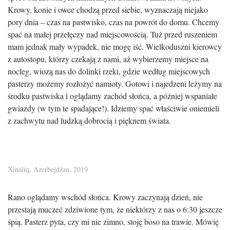
Krowy, konie i owce chodzą przed siebie, wyznaczają niejako
pory dnia – czas na pastwisko, czas na powrót do domu. Chcemy
spać na małej przełęczy nad miejscowością. Tuż przed ruszeniem
mam jednak mały wypadek, nie mogę iść. Wielkoduszni kierowcy
z autostopu, którzy czekają z nami, aż wybierzemy miejsce na
nocleg, wiozą nas do dolinki rzeki, gdzie według miejscowych
pasterzy możemy rozłożyć namioty. Gotowi i najedzeni leżymy na
środku pastwiska i oglądamy zachód słońca, a później wspaniałe
gwiazdy (w tym te spadające!). Idziemy spać właściwie oniemieli
z zachwytu nad ludzką dobrocią i pięknem świata.
Xinaliq, Azerbejdżan, 2019
Rano oglądamy wschód słońca. Krowy zaczynają dzień, nie
przestają muczeć zdziwione tym, że niektórzy z nas o 6:30 jeszcze
śpią. Pasterz pyta, czy mi nie zimno, stoję boso na trawie. Mówię