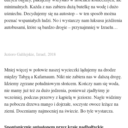
minimalnych. Każda z nas zabiera dużą butelkę na wodę i dużo
uśmiechu. Decydujemy się na autostop – w ten sposób można
poznać wspaniałych ludzi. No i wystarczy nam luksusu jeżdżenia
autobusami, które są bardzo drogie – przynajmniej w Izraelu…
Jezioro Galilejskie, Izrael, 2018
Mniej więcej w połowie naszej wycieczki lądujemy na drodze
między Tabgą a Kafarnaum. Nikt nie zabiera nas w dalszą drogę.
Idziemy zgrzane południowym słońcem. Kończy nam się woda,
nie mamy już też za dużo jedzenia, ponieważ zjadłyśmy je
wcześniej, podczas przerwy z kąpielą w jeziorze. Nagle widzimy
na poboczu drzewa mango i dojrzałe, soczyste owoce leżące na
ziemi. Doceniamy najmocniej na świecie. Bo tyle wystarcza.
Spontanicznie autostopem przez kraje nadbałtyckie