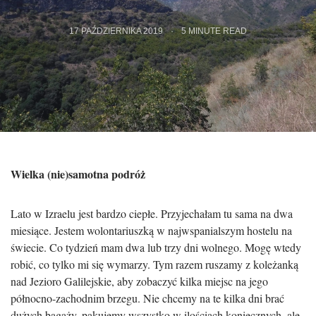
17 PAŹDZIERNIKA 2019
5
MINUTE READ
Wielka (nie)samotna podróż
Lato w Izraelu jest bardzo ciepłe. Przyjechałam tu sama na dwa
miesiące. Jestem wolontariuszką w najwspanialszym hostelu na
świecie. Co tydzień mam dwa lub trzy dni wolnego. Mogę wtedy
robić, co tylko mi się wymarzy. Tym razem ruszamy z koleżanką
nad Jezioro Galilejskie, aby zobaczyć kilka miejsc na jego
północno-zachodnim brzegu. Nie chcemy na te kilka dni brać
dużych bagaży, pakujemy wszystko w ilościach koniecznych, ale