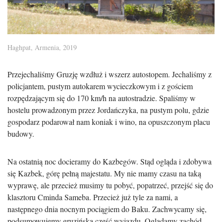
Haghpat, Armenia, 2019
Przejechaliśmy Gruzję wzdłuż i wszerz autostopem. Jechaliśmy z
policjantem, pustym autokarem wycieczkowym i z gościem
rozpędzającym się do 170 km/h na autostradzie. Spaliśmy w
hostelu prowadzonym przez Jordańczyka, na pustym polu, gdzie
gospodarz podarował nam koniak i wino, na opuszczonym placu
budowy.
Na ostatnią noc docieramy do Kazbegów. Stąd ogląda i zdobywa
się Kazbek, górę pełną majestatu. My nie mamy czasu na taką
wyprawę, ale przecież musimy tu pobyć, popatrzeć, przejść się do
klasztoru Cminda Sameba. Przecież już tyle za nami, a
następnego dnia nocnym pociągiem do Baku. Zachwycamy się,
podsumowujemy gruzińską część wyjazdu. Oglądamy zachód