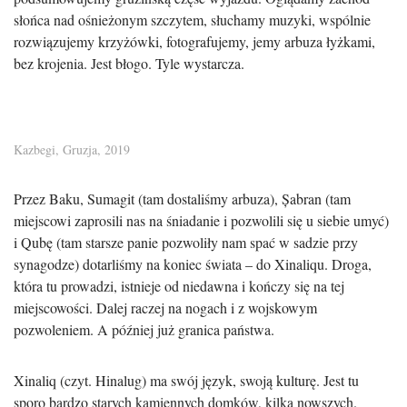
słońca nad ośnieżonym szczytem, słuchamy muzyki, wspólnie
rozwiązujemy krzyżówki, fotografujemy, jemy arbuza łyżkami,
bez krojenia. Jest błogo. Tyle wystarcza.
Kazbegi, Gruzja, 2019
Przez Baku, Sumagit (tam dostaliśmy arbuza), Șabran (tam
miejscowi zaprosili nas na śniadanie i pozwolili się u siebie umyć)
i Qubę (tam starsze panie pozwoliły nam spać w sadzie przy
synagodze) dotarliśmy na koniec świata – do Xinaliqu. Droga,
która tu prowadzi, istnieje od niedawna i kończy się na tej
miejscowości. Dalej raczej na nogach i z wojskowym
pozwoleniem. A później już granica państwa.
Xinaliq (czyt. Hinalug) ma swój język, swoją kulturę. Jest tu
sporo bardzo starych kamiennych domków, kilka nowszych.