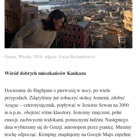
Genua, Włochy, 2018, zdjęcie: Łucja Skolankiewicz
Wśród dobrych mieszkańców Kaukazu
Docieramy do Haghpatu o pierwszej w nocy, po wielu
przygodach. Zdążyliśmy już zobaczyć stolicę Armenii, zdobyć
Aragac – czterotysięcznik, popływać w Jeziorze Sewan na 2000
m n.p.m., obejrzeć różne klasztory. Jesteśmy zmęczeni, pełni
emocji, zachwyceni widokami, pomocnymi ludźmi. Następnego
dnia wybieramy się do Gruzji, autostopem przez granicę. Musimy
trochę odpocząć. Kemping znajdujemy na Google Maps zupełnie