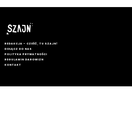
REDAKCJA – CZEŚĆ, TU SZAJN!
DOŁĄCZ DO NAS
POLITYKA PRYWATNOŚCI
REGULAMIN DAROWIZN
KONTAKT