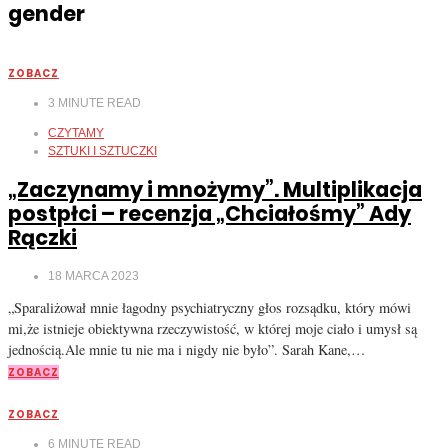
gender
ZOBACZ
3
MINUTE READ
CZYTAMY
SZTUKI I SZTUCZKI
„Zaczynamy i mnożymy”. Multiplikacja
postpłci – recenzja „Chciałośmy” Ady
Rączki
18 MARCA 2023
„Sparaliżował mnie łagodny psychiatryczny głos rozsądku, który mówi
mi,że istnieje obiektywna rzeczywistość, w której moje ciało i umysł są
jednością.Ale mnie tu nie ma i nigdy nie było”. Sarah Kane,…
ZOBACZ
ZOBACZ
6
MINUTE READ