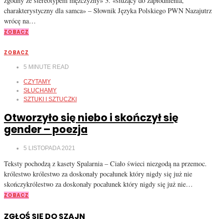
zgodny ze stereotypem mężczyzny» 3. «służący do zapłodnienia,
charakterystyczny dla samca» – Słownik Języka Polskiego PWN Nazajutrz
wrócę na…
ZOBACZ
ZOBACZ
5
MINUTE READ
CZYTAMY
SŁUCHAMY
SZTUKI I SZTUCZKI
Otworzyło się niebo i skończył się
gender – poezja
5 LISTOPADA 2021
Teksty pochodzą z kasety Spalarnia – Ciało świeci niezgodą na przemoc.
królestwo królestwo za doskonały pocałunek który nigdy się już nie
skończykrólestwo za doskonały pocałunek który nigdy się już nie…
ZOBACZ
ZGŁOŚ SIĘ DO SZAJN