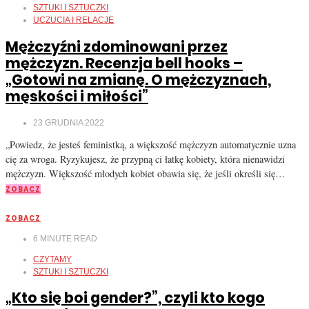
SZTUKI I SZTUCZKI
UCZUCIA I RELACJE
Mężczyźni zdominowani przez
mężczyzn. Recenzja bell hooks –
„Gotowi na zmianę. O mężczyznach,
męskości i miłości”
23 GRUDNIA 2022
„Powiedz, że jesteś feministką, a większość mężczyzn automatycznie uzna
cię za wroga. Ryzykujesz, że przypną ci łatkę kobiety, która nienawidzi
mężczyzn. Większość młodych kobiet obawia się, że jeśli określi się…
ZOBACZ
ZOBACZ
6
MINUTE READ
CZYTAMY
SZTUKI I SZTUCZKI
„Kto się boi gender?”, czyli kto kogo