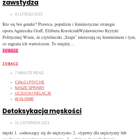
zawstydza
9 LUTEGO 2022
Kto się boi gender? Prawica, populizm i feministyczne strategie
oporu.Agnieszka Graff, Elżbieta KorolczukWydawnictwo Krytyki
Politycznej Wiem, że czytelniczki „Szajn” interesują się feminizmem i tym,
co zagraża ich wartościom. To między…
ZOBACZ
ZOBACZ
7
MINUTE READ
CIAŁO I PSYCHE
NASZE SPRAWY
UCZUCIA I RELACJE
W GŁOWIE
Detoksykacja męskości
11 LISTOPADA 2021
męski 1. «odnoszący się do mężczyzn» 2. «typowy dla mężczyzny lub