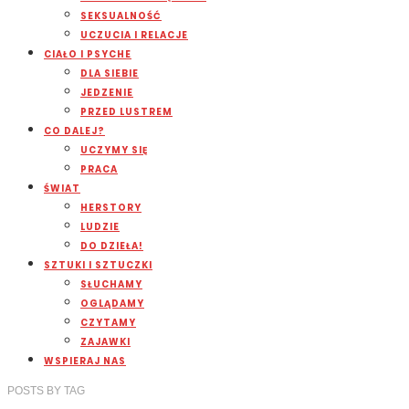
SEKSUALNOŚĆ
UCZUCIA I RELACJE
CIAŁO I PSYCHE
DLA SIEBIE
JEDZENIE
PRZED LUSTREM
CO DALEJ?
UCZYMY SIĘ
PRACA
ŚWIAT
HERSTORY
LUDZIE
DO DZIEŁA!
SZTUKI I SZTUCZKI
SŁUCHAMY
OGLĄDAMY
CZYTAMY
ZAJAWKI
WSPIERAJ NAS
POSTS
BY
TAG