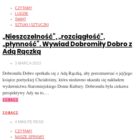
CZYTAMY
LUDZIE
ŚWIAT
SZTUKI I SZTUCZKI
„Nieszczelność”, „rozciągłość”,
„płynność”. Wywiad Dobromiły Dobro z
Adą Rączką
3 MARCA 2023
Dobromiła Dobro spotkała się z Adą Rączką, aby porozmawiać o jej/jego
książce poetyckiej Chciałośmy, która niedawno ukazała się nakładem
wydawnictwa Staromiejskiego Domu Kultury. Dobromiła była ciekawa
perspektywy Ady na to,…
ZOBACZ
ZOBACZ
4
MINUTE READ
CZYTAMY
NASZE SPRAWY