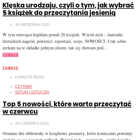
Klęska urodzaju, czyli o tym, jak wybrać
5 książek do przeczytania jesienią
30 WRZEŚNIA 2020
W tym miesiącu kupiłam ponad 20 książek. Wśród nich – laureatki
literackich nagród, powieści, reportaże, eseje, NOWOŚCI. I tak sobie
zerkam na te okładki jednym okiem, tak się chowam pod…
ZOBACZ
ZOBACZ
6
MINUTE READ
CZYTAMY
SZTUKI I SZTUCZKI
Top 5 nowości, które warto przeczytać
w czerwcu
18 CZERWCA 2020
Ostatnie dni obfitowały w książkowe premiery, które koniecznie powinny
znaleźć się na waszych półkach. Wśród nich – wspaniała, ciepła książka