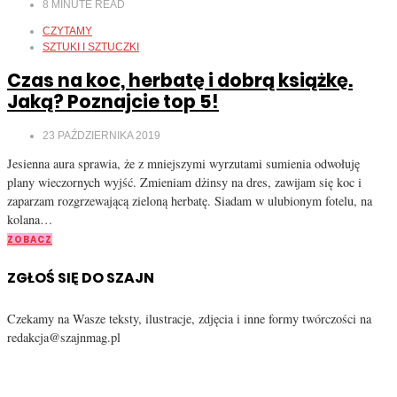
8
MINUTE READ
CZYTAMY
SZTUKI I SZTUCZKI
Czas na koc, herbatę i dobrą książkę.
Jaką? Poznajcie top 5!
23 PAŹDZIERNIKA 2019
Jesienna aura sprawia, że z mniejszymi wyrzutami sumienia odwołuję
plany wieczornych wyjść. Zmieniam dżinsy na dres, zawijam się koc i
zaparzam rozgrzewającą zieloną herbatę. Siadam w ulubionym fotelu, na
kolana…
ZOBACZ
ZGŁOŚ SIĘ DO SZAJN
Czekamy na Wasze teksty, ilustracje, zdjęcia i inne formy twórczości na
redakcja@szajnmag.pl