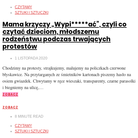
CZYTAMY
SZTUKI I SZTUCZKI
Mama krzyczy „Wypi*****ać”, czyli co
czytać dzieciom, młodszemu
rodzeństwu podczas trwających
protestów
1 LISTOPADA 2020
Chodzimy na protesty, strajkujemy, malujemy na policzkach czerwone
błyskawice. Na przytarganych ze śmietników kartonach piszemy hasło na
osiem gwiazdek. Chwytamy w ręce wieszaki, transparenty, czarne parasolki
i biegniemy na ulicę,…
ZOBACZ
ZOBACZ
8
MINUTE READ
CZYTAMY
SZTUKI I SZTUCZKI