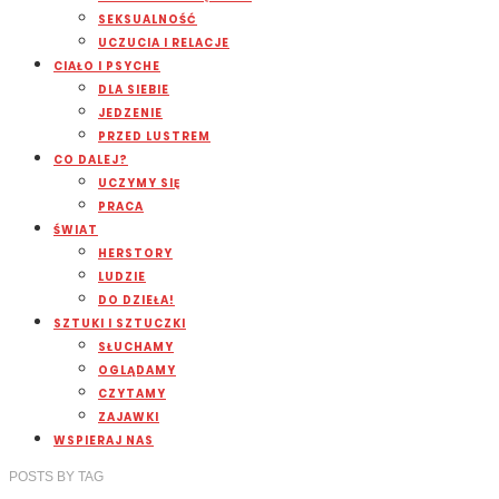
SEKSUALNOŚĆ
UCZUCIA I RELACJE
CIAŁO I PSYCHE
DLA SIEBIE
JEDZENIE
PRZED LUSTREM
CO DALEJ?
UCZYMY SIĘ
PRACA
ŚWIAT
HERSTORY
LUDZIE
DO DZIEŁA!
SZTUKI I SZTUCZKI
SŁUCHAMY
OGLĄDAMY
CZYTAMY
ZAJAWKI
WSPIERAJ NAS
POSTS
BY
TAG