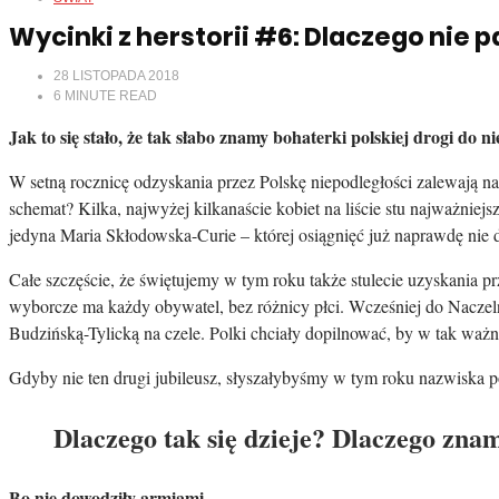
Wycinki z herstorii #6: Dlaczego nie
28 LISTOPADA 2018
6
MINUTE READ
Jak to się stało, że tak słabo znamy bohaterki polskiej drogi do 
W setną rocznicę odzyskania przez Polskę niepodległości zalewają n
schemat? Kilka, najwyżej kilkanaście kobiet na liście stu najważni
jedyna Maria Skłodowska-Curie – której osiągnięć już naprawdę nie 
Całe szczęście, że świętujemy w tym roku także stulecie uzyskania pr
wyborcze ma każdy obywatel, bez różnicy płci. Wcześniej do Naczel
Budzińską-Tylicką na czele. Polki chciały dopilnować, by w tak w
Gdyby nie ten drugi jubileusz, słyszałybyśmy w tym roku nazwiska pols
Dlaczego tak się dzieje? Dlaczego znam
Bo nie dowodziły armiami