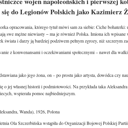
stniczce wojen napoleońskich i pierwszej ko
a się do Legionów Polskich jako Kazimierz 
orka opracowania, którego tytuł mówi sam za siebie: Ciche bohaterki:
ają swe mężne niewiasty − ma je również Polska. Imiona ich wpisane 
k świata i darzy ją bardziej podziwem pełnym zgrozy, niż szczerym z
anie z konwenansami i oczekiwaniami społecznymi – nawet dla walki 
stawiana jako jego żona, on – po prostu jako artysta, dowódca czy na
ę o jej własnej historii i podmiotowości. Na przykłada taka Aleksandra
obiecych, wspierała pomoc najbiedniejszym.
Aleksandra, Wanda), 1926, Polona
etnia Ola Szczerbińska wstąpiła do Organizacji Bojowej Polskiej Parti