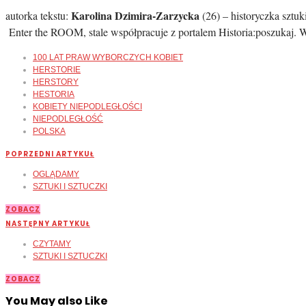
Karolina Dzimira-Zarzycka
autorka tekstu:
(26) – historyczka sztuk
Enter the ROOM, stale współpracuje z portalem Historia:poszukaj. 
100 LAT PRAW WYBORCZYCH KOBIET
HERSTORIE
HERSTORY
HESTORIA
KOBIETY NIEPODLEGŁOŚCI
NIEPODLEGŁOŚĆ
POLSKA
POPRZEDNI ARTYKUŁ
OGLĄDAMY
SZTUKI I SZTUCZKI
ZOBACZ
NASTĘPNY ARTYKUŁ
CZYTAMY
SZTUKI I SZTUCZKI
ZOBACZ
You May also Like