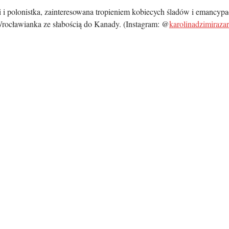
i i polonistka, zainteresowana tropieniem kobiecych śladów i emancypacy
Wrocławianka ze słabością do Kanady. (Instagram: @
karolinadzimiraza