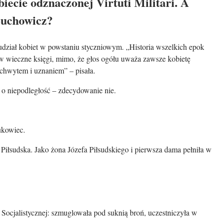
biecie odznaczonej Virtuti Militari. A
Żuchowicz?
 udział kobiet w powstaniu styczniowym. „Historia wszelkich epok
w wieczne księgi, mimo, że głos ogółu uważa zawsze kobietę
achwytem i uznaniem” – pisała.
o niepodległość – zdecydowanie nie.
ukowiec.
 Piłsudska. Jako żona Józefa Piłsudskiego i pierwsza dama pełniła w
i Socjalistycznej: szmuglowała pod suknią broń, uczestniczyła w