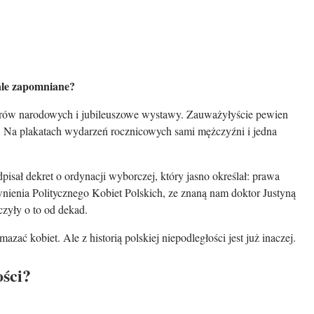
 ale zapomniane?
haterów narodowych i jubileuszowe wystawy. Zauważyłyście pewien
i”. Na plakatach wydarzeń rocznicowych sami mężczyźni i jedna
pisał dekret o ordynacji wyborczej, który jasno określał: prawa
nienia Politycznego Kobiet Polskich, ze znaną nam doktor Justyną
zyły o to od dekad.
zać kobiet. Ale z historią polskiej niepodległości jest już inaczej.
ości?