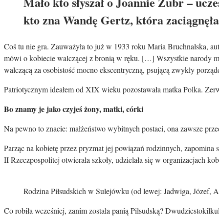
Mało kto słyszał o Joannie Żubr – ucze
kto zna Wandę Gertz, która zaciągnęł
Coś tu nie gra. Zauważyła to już w 1933 roku Maria Bruchnalska, aut
mówi o kobiecie walczącej z bronią w ręku. […] Wszystkie narody m
walczącą za osobistość mocno ekscentryczną, psującą zwykły porząde
Patriotycznym ideałem od XIX wieku pozostawała matka Polka. Zerw
Bo znamy je jako czyjeś żony, matki, córki
Na pewno to znacie: małżeństwo wybitnych postaci, ona zawsze przed
Parząc na kobietę przez pryzmat jej powiązań rodzinnych, zapomina si
II Rzeczpospolitej otwierała szkoły, udzielała się w organizacjach k
Rodzina Piłsudskich w Sulejówku (od lewej: Jadwiga, Józef, 
Co robiła wcześniej, zanim została panią Piłsudską? Dwudziestokilkul