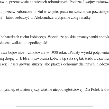
szawie, przemawiała na wiecach robotniczych. Podczas I wojny światow
a przeciw zaborcom, udział w wojnie, praca na rzecz nowo powstałego
 – łatwo zobaczyć w Aleksandrze wyłącznie żonę i matkę.
bohaterkach ruchu kobiecego. Wiecie, że polskie emancypantki spotykał
słuszna walka: o niepodległość.
ze bojownice – zanotowała w 1930 roku: „Padały wyroki potępienia n
sną drogą […]. Idea wyzwolenia kobiety łączyła się tak ściśle z dążen
ęściej, hasła główne służyły jako płaszcz ochronny dla innych, niedoz
olitycznej, oświatowej czy właśnie niepodległościowej. Dla Polek te dw
________________________________________