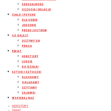
SEKSUALNOŚĆ
UCZUCIA I RELACJE
CIAŁO I PSYCHE
DLA SIEBIE
JEDZENIE
PRZED LUSTREM
CO DALEJ?
UCZYMY SIĘ
PRACA
ŚWIAT
HERSTORY
LUDZIE
DO DZIEŁA!
SZTUKI I SZTUCZKI
SŁUCHAMY
OGLĄDAMY
CZYTAMY
ZAJAWKI
WSPIERAJ NAS
HERSTORY
ŚWIAT