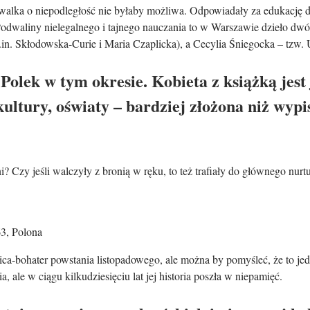
j walka o niepodległość nie byłaby możliwa. Odpowiadały za edukację 
. Podwaliny nielegalnego i tajnego nauczania to w Warszawie dzieło 
in. Skłodowska-Curie i Maria Czaplicka), a Cecylia Śniegocka – tzw. Un
 Polek w tym okresie. Kobieta z książką jes
 kultury, oświaty – bardziej złożona niż wyp
? Czy jeśli walczyły z bronią w ręku, to też trafiały do głównego nurtu
3, Polona
wica-bohater powstania listopadowego, ale można by pomyśleć, że to j
ale w ciągu kilkudziesięciu lat jej historia poszła w niepamięć.