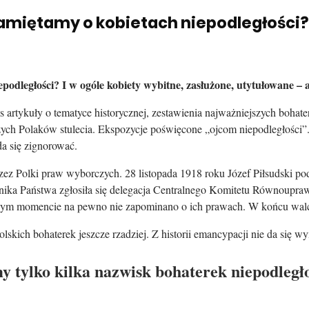
 pamiętamy o kobietach niepodległości?
niepodległości? I w ogóle kobiety wybitne, zasłużone, utytułowane –
as artykuły o tematyce historycznej, zestawienia najważniejszych bo
ejszych Polaków stulecia. Ekspozycje poświęcone „ojcom niepodległośc
da się zignorować.
zez Polki praw wyborczych. 28 listopada 1918 roku Józef Piłsudski pod
nika Państwa zgłosiła się delegacja Centralnego Komitetu Równoupraw
ażnym momencie na pewno nie zapominano o ich prawach. W końcu walc
kich bohaterek jeszcze rzadziej. Z historii emancypacji nie da się wyma
y tylko kilka nazwisk bohaterek niepodległ