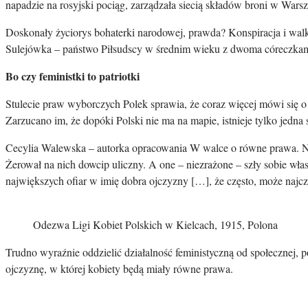
napadzie na rosyjski pociąg, zarządzała siecią składów broni w War
Doskonały życiorys bohaterki narodowej, prawda? Konspiracja i walk
Sulejówka – państwo Piłsudscy w średnim wieku z dwoma córeczkami
Bo czy feministki to patriotki
Stulecie praw wyborczych Polek sprawia, że coraz więcej mówi się o 
Zarzucano im, że dopóki Polski nie ma na mapie, istnieje tylko jedna 
Cecylia Walewska – autorka opracowania W walce o równe prawa. Nas
Żerował na nich dowcip uliczny. A one – niezrażone – szły sobie wła
największych ofiar w imię dobra ojczyzny […], że często, może najcz
Odezwa Ligi Kobiet Polskich w Kielcach, 1915, Polona
Trudno wyraźnie oddzielić działalność feministyczną od społecznej, p
ojczyznę, w której kobiety będą miały równe prawa.