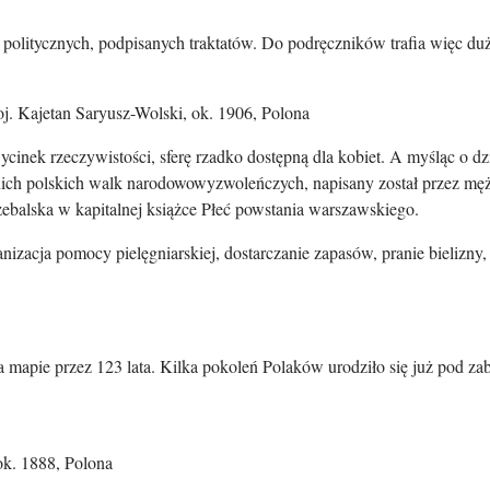
 politycznych, podpisanych traktatów. Do podręczników trafia więc du
oj. Kajetan Saryusz-Wolski, ok. 1906, Polona
 wycinek rzeczywistości, sferę rzadko dostępną dla kobiet. A myśląc o
ich polskich walk narodowowyzwoleńczych, napisany został przez męż
ebalska w kapitalnej książce Płeć powstania warszawskiego.
anizacja pomocy pielęgniarskiej, dostarczanie zapasów, pranie bieliz
mapie przez 123 lata. Kilka pokoleń Polaków urodziło się już pod zab
ok. 1888, Polona