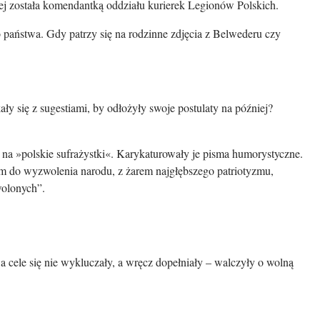
ej została komendantką oddziału kurierek Legionów Polskich.
 państwa. Gdy patrzy się na rodzinne zdjęcia z Belwederu czy
y się z sugestiami, by odłożyły swoje postulaty na później?
a »polskie sufrażystki«. Karykaturowały je pisma humorystyczne.
iem do wyzwolenia narodu, z żarem najgłębszego patriotyzmu,
wolonych”.
a cele się nie wykluczały, a wręcz dopełniały – walczyły o wolną