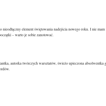
w to nieodłączny element świętowania nadejścia nowego roku. I nie m
oczątki – warto je sobie zanotować.
ektantka, autorka twórczych warsztatów, świeżo upieczona absolwentka 
iordów.