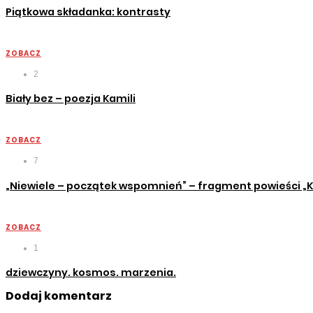
Piątkowa składanka: kontrasty
ZOBACZ
2
Biały bez – poezja Kamili
ZOBACZ
7
„Niewiele – początek wspomnień” – fragment powieści 
ZOBACZ
1
dziewczyny. kosmos. marzenia.
Dodaj komentarz