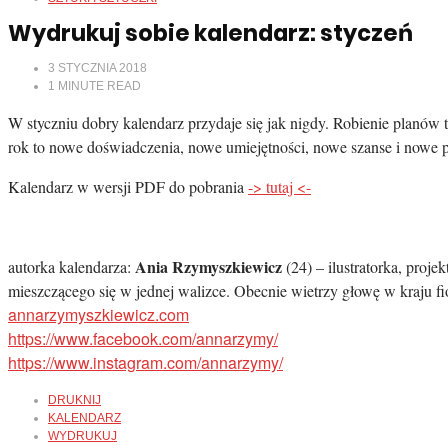
Wydrukuj sobie kalendarz: styczeń
3 STYCZNIA 2018
1
MINUTE READ
W styczniu dobry kalendarz przydaje się jak nigdy. Robienie planó
rok to nowe doświadczenia, nowe umiejętności, nowe szanse i nowe p
Kalendarz w wersji PDF do pobrania
-> tutaj <-
Ania Rzymyszkiewicz
autorka kalendarza:
(24) – ilustratorka, proj
mieszczącego się w jednej walizce. Obecnie wietrzy głowę w kraju f
annarzymyszkiewicz.com
https://www.facebook.com/
annarzymy/
https://www.instagram.com/
annarzymy/
DRUKNIJ
KALENDARZ
WYDRUKUJ