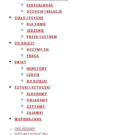
SEKSUALNOŚĆ
UCZUCIA I RELACJE
CIAŁO I PSYCHE
DLA SIEBIE
JEDZENIE
PRZED LUSTREM
CO DALEJ?
UCZYMY SIĘ
PRACA
ŚWIAT
HERSTORY
LUDZIE
DO DZIEŁA!
SZTUKI I SZTUCZKI
SŁUCHAMY
OGLĄDAMY
CZYTAMY
ZAJAWKI
WSPIERAJ NAS
OGLĄDAMY
SZTUKI I SZTUCZKI