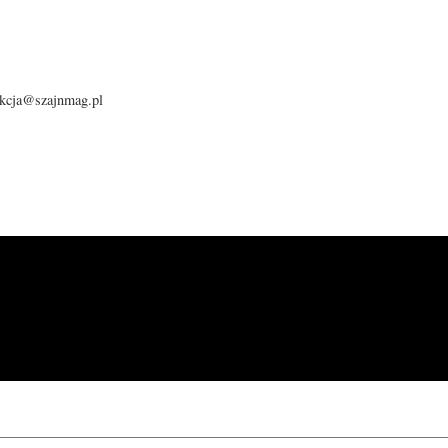
dakcja@szajnmag.pl