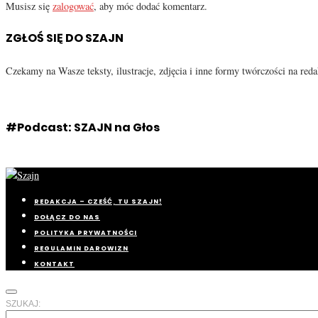
Musisz się
zalogować
, aby móc dodać komentarz.
ZGŁOŚ SIĘ DO SZAJN
Czekamy na Wasze teksty, ilustracje, zdjęcia i inne formy twórczości na re
#Podcast: SZAJN na Głos
REDAKCJA – CZEŚĆ, TU SZAJN!
DOŁĄCZ DO NAS
POLITYKA PRYWATNOŚCI
REGULAMIN DAROWIZN
KONTAKT
SZUKAJ: