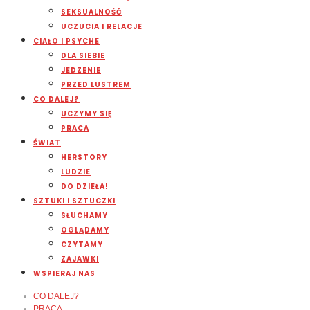
SEKSUALNOŚĆ
UCZUCIA I RELACJE
CIAŁO I PSYCHE
DLA SIEBIE
JEDZENIE
PRZED LUSTREM
CO DALEJ?
UCZYMY SIĘ
PRACA
ŚWIAT
HERSTORY
LUDZIE
DO DZIEŁA!
SZTUKI I SZTUCZKI
SŁUCHAMY
OGLĄDAMY
CZYTAMY
ZAJAWKI
WSPIERAJ NAS
CO DALEJ?
PRACA