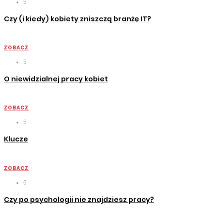
5
Czy (i kiedy) kobiety zniszczą branżę IT?
ZOBACZ
5
O niewidzialnej pracy kobiet
ZOBACZ
5
Klucze
ZOBACZ
6
Czy po psychologii nie znajdziesz pracy?