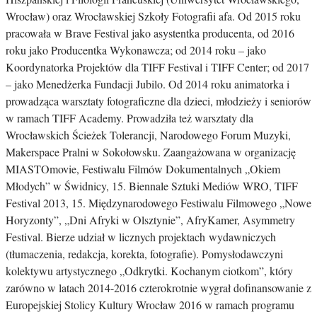
Wrocław) oraz Wrocławskiej Szkoły Fotografii afa. Od 2015 roku
pracowała w Brave Festival jako asystentka producenta, od 2016
roku jako Producentka Wykonawcza; od 2014 roku – jako
Koordynatorka Projektów dla TIFF Festival i TIFF Center; od 2017
– jako Menedżerka Fundacji Jubilo. Od 2014 roku animatorka i
prowadząca warsztaty fotograficzne dla dzieci, młodzieży i seniorów
w ramach TIFF Academy. Prowadziła też warsztaty dla
Wrocławskich Ścieżek Tolerancji, Narodowego Forum Muzyki,
Makerspace Pralni w Sokołowsku. Zaangażowana w organizację
MIASTOmovie, Festiwalu Filmów Dokumentalnych „Okiem
Młodych” w Świdnicy, 15. Biennale Sztuki Mediów WRO, TIFF
Festival 2013, 15. Międzynarodowego Festiwalu Filmowego „Nowe
Horyzonty”, „Dni Afryki w Olsztynie”, AfryKamer, Asymmetry
Festival. Bierze udział w licznych projektach wydawniczych
(tłumaczenia, redakcja, korekta, fotografie). Pomysłodawczyni
kolektywu artystycznego „Odkrytki. Kochanym ciotkom”, który
zarówno w latach 2014-2016 czterokrotnie wygrał dofinansowanie z
Europejskiej Stolicy Kultury Wrocław 2016 w ramach programu