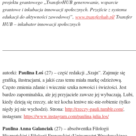
projektu grantowego „TransferHUB generowanie, wsparcie
grantowe i inkubacja innowacji społecznych. Przejście z systemu
edukacji do aktywności zawodowej”,
www.transferhub.pl/
Transfer
HUB – inkubator innowacji społecznych
_______________________________________________________
Paulina Łoś
autorki:
(27) – część redakcji „Szajn”. Zajmuje się
grafiką, ilustracjami, a jakiś czas temu miała markę odzieżową.
Często zmienia zdanie i wiecznie szuka nowości i świeżości. Jest
bardzo zapominalska, ale jej przyjaciele zawsze jej wybaczają. Lubi,
kiedy dzieją się rzeczy, ale też kocha leniwe nic-nie-robienie (tylko
nigdy jej nie wychodzi). Strona:
http://rzeczy-pauli.tumblr.com/
,
instagram:
https://www.instagram.com/paulina.julia.los/
Paulina Anna Galanciak
(27) – absolwentka Filologii
Hiszpańskiej i Filologii Francuskiej (Uniwersytet Wrocławskiego,