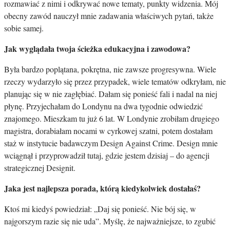
rozmawiać z nimi i odkrywać nowe tematy, punkty widzenia. Mój
obecny zawód nauczył mnie zadawania właściwych pytań, także
sobie samej.
Jak wyglądała twoja ścieżka edukacyjna i zawodowa?
Była bardzo poplątana, pokrętna, nie zawsze progresywna. Wiele
rzeczy wydarzyło się przez przypadek, wiele tematów odkryłam, nie
planując się w nie zagłębiać. Dałam się ponieść fali i nadal na niej
płynę. Przyjechałam do Londynu na dwa tygodnie odwiedzić
znajomego. Mieszkam tu już 6 lat. W Londynie zrobiłam drugiego
magistra, dorabiałam nocami w cyrkowej szatni, potem dostałam
staż w instytucie badawczym Design Against Crime. Design mnie
wciągnął i przyprowadził tutaj, gdzie jestem dzisiaj – do agencji
strategicznej Designit.
Jaka jest najlepsza porada, którą kiedykolwiek dostałaś?
Ktoś mi kiedyś powiedział: „Daj się ponieść. Nie bój się, w
najgorszym razie się nie uda”. Myślę, że najważniejsze, to zgubić