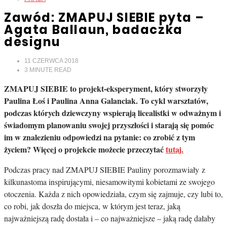
Zawód: ZMAPUJ SIEBIE pyta –
Agata Ballaun, badaczka
designu
11 CZERWCA 2018
3
MINUTE READ
ZMAPUJ SIEBIE to projekt-eksperyment, który stworzyły
Paulina Łoś i Paulina Anna Galanciak. To cykl warsztatów,
podczas których dziewczyny wspierają licealistki w odważnym i
świadomym planowaniu swojej przyszłości i starają się pomóc
im w znalezieniu odpowiedzi na pytanie: co zrobić z tym
życiem? Więcej o projekcie możecie przeczytać
tutaj.
Podczas pracy nad ZMAPUJ SIEBIE Pauliny porozmawiały z
kilkunastoma inspirującymi, niesamowitymi kobietami ze swojego
otoczenia. Każda z nich opowiedziała, czym się zajmuje, czy lubi to,
co robi, jak doszła do miejsca, w którym jest teraz, jaką
najważniejszą radę dostała i – co najważniejsze – jaką radę dałaby