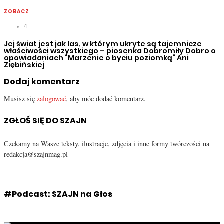
ZOBACZ
4
Jej świat jest jak las, w którym ukryte są tajemnicze
właściwości wszystkiego – piosenka Dobromiły Dobro o
opowiadaniach “Marzenie o byciu poziomką” Ani
Ziębińskiej
Dodaj komentarz
Musisz się
zalogować
, aby móc dodać komentarz.
ZGŁOŚ SIĘ DO SZAJN
Czekamy na Wasze teksty, ilustracje, zdjęcia i inne formy twórczości na
redakcja@szajnmag.pl
#Podcast: SZAJN na Głos