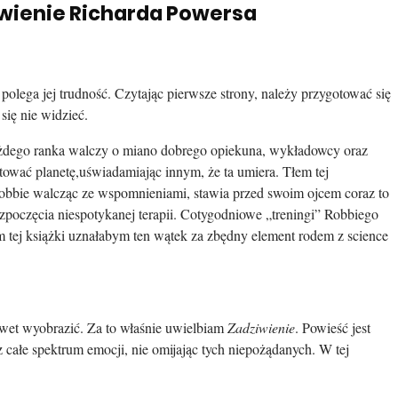
iwienie Richarda Powersa
lega jej trudność. Czytając pierwsze strony, należy przygotować się
się nie widzieć.
 każdego ranka walczy o miano dobrego opiekuna, wykładowcy oraz
ować planetę,uświadamiając innym, że ta umiera. Tłem tej
Robbie walcząc ze wspomnieniami, stawia przed swoim ojcem coraz to
zpoczęcia niespotykanej terapii. Cotygodniowe „treningi” Robbiego
 tej książki uznałabym ten wątek za zbędny element rodem z science
nawet wyobrazić. Za to właśnie uwielbiam
Zadziwienie
. Powieść jest
 całe spektrum emocji, nie omijając tych niepożądanych. W tej