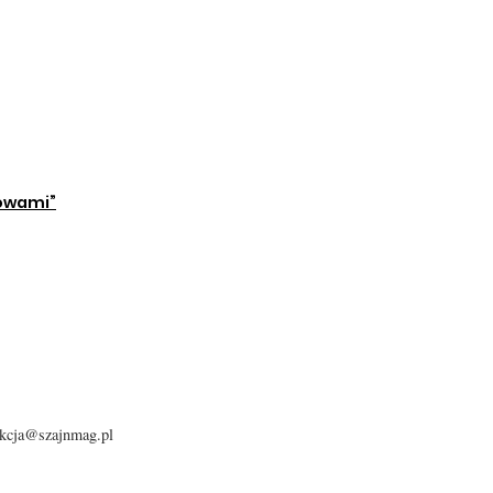
łowami”
dakcja@szajnmag.pl