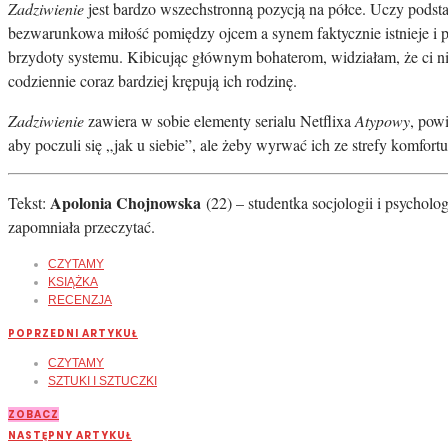
Zadziwienie
jest bardzo wszechstronną pozycją na półce. Uczy podsta
bezwarunkowa miłość pomiędzy ojcem a synem faktycznie istnieje i po
brzydoty systemu. Kibicując głównym bohaterom, widziałam, że ci ni
codziennie coraz bardziej krępują ich rodzinę.
Zadziwienie
zawiera w sobie elementy serialu Netflixa
Atypowy
, pow
aby poczuli się „jak u siebie”, ale żeby wyrwać ich ze strefy komfort
Apolonia Chojnowska
Tekst:
(22) – studentka socjologii i psychol
zapomniała przeczytać.
CZYTAMY
KSIĄŻKA
RECENZJA
POPRZEDNI ARTYKUŁ
CZYTAMY
SZTUKI I SZTUCZKI
ZOBACZ
NASTĘPNY ARTYKUŁ