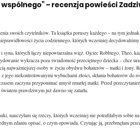
e wspólnego” – recenzja powieści Zadz
ia swoich czytelników. Ta książka poruszy każdego – na tym jednak po
nieprawidłowości życia codziennego, których wcześniej decydowaliśmy 
a i syna, których łączy niepowtarzalna więź. Ojciec Robbiego, Theo,
cydowanie wykracza poza świadomość przeciętnego dziecka – chce urat
rcią najważniejszej osoby w życiu obydwu bohaterów – matki i żony. 
 z jego niekontrolowanymi wybuchami złości, skłania bohaterów do ro
czasem zaczyna przypominać umysł zmarłej matki. Przed przeczytaniem
 a światem prawdziwym już dawno się zatarła.
auki, nauczyłam się rzeczy, których wcześniej nie potrafiłabym sobie 
jednym zdaniu opisać, o czym opowiada. Czytając ją, przebrnęłam przez