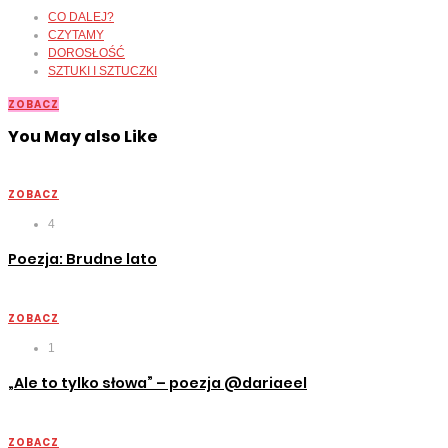
CO DALEJ?
CZYTAMY
DOROSŁOŚĆ
SZTUKI I SZTUCZKI
ZOBACZ
You May also Like
ZOBACZ
4
Poezja: Brudne lato
ZOBACZ
1
„Ale to tylko słowa” – poezja @dariaeel
ZOBACZ