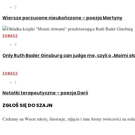
2
Wiersze porzucone nieukończone – poezja Martyny
ZOBACZ
4
Only Ruth Bader Ginsburg can judge me, czyli o „Moimi s
ZOBACZ
1
Notatki terapeutyczne – poezja Darii
ZGŁOŚ SIĘ DO SZAJN
Czekamy na Wasze teksty, ilustracje, zdjęcia i inne formy twórczości na re