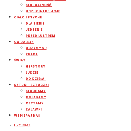
SEKSUALNOŚĆ
UCZUCIA I RELACJE
CIAŁO I PSYCHE
DLA SIEBIE
JEDZENIE
PRZED LUSTREM
CO DALEJ?
UCZYMY SIĘ
PRACA
ŚWIAT
HERSTORY
LUDZIE
DO DZIEŁA!
SZTUKI I SZTUCZKI
SŁUCHAMY
OGLĄDAMY
CZYTAMY
ZAJAWKI
WSPIERAJ NAS
CZYTAMY