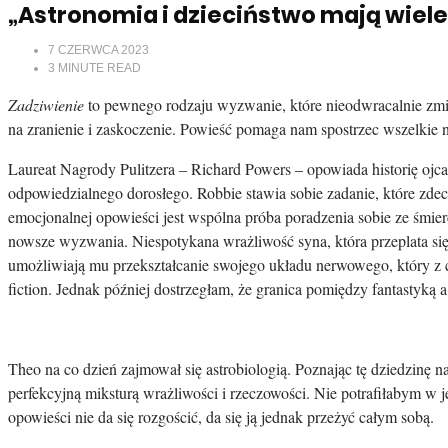
„Astronomia i dzieciństwo mają wiel
7 CZERWCA 2023
3
MINUTE READ
Zadziwienie
to pewnego rodzaju wyzwanie, które nieodwracalnie zmien
na zranienie i zaskoczenie. Powieść pomaga nam spostrzec wszelkie 
Laureat Nagrody Pulitzera – Richard Powers – opowiada historię ojc
odpowiedzialnego dorosłego. Robbie stawia sobie zadanie, które zde
emocjonalnej opowieści jest wspólna próba poradzenia sobie ze śmie
nowsze wyzwania. Niespotykana wrażliwość syna, która przeplata się
umożliwiają mu przekształcanie swojego układu nerwowego, który z 
fiction. Jednak później dostrzegłam, że granica pomiędzy fantastyką
Theo na co dzień zajmował się astrobiologią. Poznając tę dziedzinę n
perfekcyjną miksturą wrażliwości i rzeczowości. Nie potrafiłabym w 
opowieści nie da się rozgościć, da się ją jednak przeżyć całym sobą.