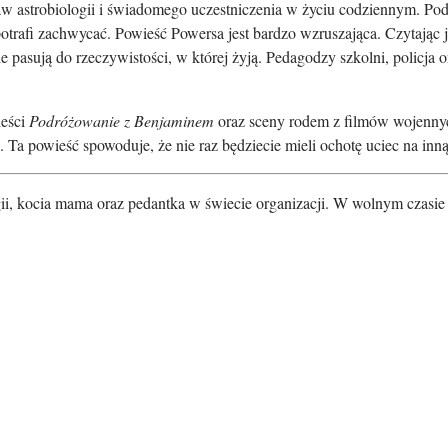
w astrobiologii i świadomego uczestniczenia w życiu codziennym. Podk
trafi zachwycać. Powieść Powersa jest bardzo wzruszająca. Czytając ją
e pasują do rzeczywistości, w której żyją. Pedagodzy szkolni, policj
ieści
Podróżowanie z Benjaminem
oraz sceny rodem z filmów wojennych
u. Ta powieść spowoduje, że nie raz będziecie mieli ochotę uciec na inną
ogii, kocia mama oraz pedantka w świecie organizacji. W wolnym czasie