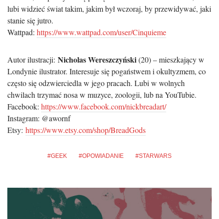
lubi widzieć świat takim, jakim był wczoraj, by przewidywać, jaki
stanie się jutro.
Wattpad:
https://www.wattpad.com/user/
Cinquieme
Nicholas Wereszczyński
Autor ilustracji:
(20) – mieszkający w
Londynie ilustrator. Interesuje się pogaństwem i okultyzmem, co
często się odzwierciedla w jego pracach. Lubi w wolnych
chwilach trzymać nosa w muzyce, zoologii, lub na YouTubie.
Facebook:
https://www.
facebook.com/nickbreadart/
Instagram: @awornf
Etsy:
https://www.etsy.com/
shop/BreadGods
GEEK
OPOWIADANIE
STARWARS