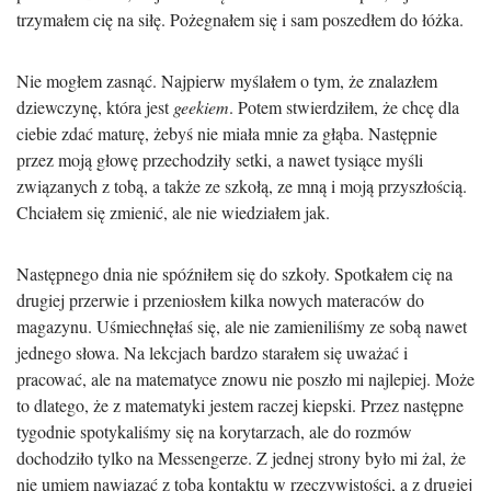
trzymałem cię na siłę. Pożegnałem się i sam poszedłem do łóżka.
Nie mogłem zasnąć. Najpierw myślałem o tym, że znalazłem
dziewczynę, która jest
geekiem
. Potem stwierdziłem, że chcę dla
ciebie zdać maturę, żebyś nie miała mnie za głąba. Następnie
przez moją głowę przechodziły setki, a nawet tysiące myśli
związanych z tobą, a także ze szkołą, ze mną i moją przyszłością.
Chciałem się zmienić, ale nie wiedziałem jak.
Następnego dnia nie spóźniłem się do szkoły. Spotkałem cię na
drugiej przerwie i przeniosłem kilka nowych materaców do
magazynu. Uśmiechnęłaś się, ale nie zamieniliśmy ze sobą nawet
jednego słowa. Na lekcjach bardzo starałem się uważać i
pracować, ale na matematyce znowu nie poszło mi najlepiej. Może
to dlatego, że z matematyki jestem raczej kiepski. Przez następne
tygodnie spotykaliśmy się na korytarzach, ale do rozmów
dochodziło tylko na Messengerze. Z jednej strony było mi żal, że
nie umiem nawiązać z tobą kontaktu w rzeczywistości, a z drugiej