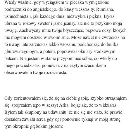
Wtedy właśnie, gdy wyciągałem w plecaka wymiętolone
podręczniki do angielskiego, do klasy weszłaś ty. Rumiana,
uśmiechnięta i, jak każdego dnia, niezwykła i piękna. Byłaś
ubrana w różowy sweter i jasne jeansy, ale nie to przykuło moją
uwagę. Zachwyciły mnie twoje błyszczące, brązowe oczy, których
nie mogłem dostrzec w swoim śnie. Może nawet nie zwróciłaś na
to uwagi, ale zarzuciłaś lekko włosami, podchodząc do biurka
gburowatego ogra, a potem, poprawiłaś okulary środkowym
palcem. Nie jestem w stanie przypomnieć sobie, co wtedy do
niego powiedziałaś, ponieważ z należytym szacunkiem
obserwowałem twoje różowe usta.
Gdy zorientowałem się, że się na ciebie gapię, szybko otrząsnąłem
się, spojrzałem tępo w zeszyt Arka, bojąc się, że to widziałaś.
Byłem tak skupiony na udawaniu, że nic się nie stało, że prawie
dostałem zawału serca gdy ogr ponownie ryknął w moją stronę
tym okropnie głębokim głosem: