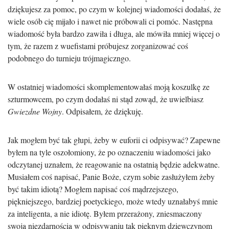
dziękujesz za pomoc, po czym w kolejnej wiadomości dodałaś, że
wiele osób cię mijało i nawet nie próbowali ci pomóc. Następna
wiadomość była bardzo zawiła i długa, ale mówiła mniej więcej o
tym, że razem z wuefistami próbujesz zorganizować coś
podobnego do turnieju trójmagiczngo.
W ostatniej wiadomości skomplementowałaś moją koszulkę ze
szturmowcem, po czym dodałaś ni stąd zowąd, że uwielbiasz
Gwiezdne Wojny
. Odpisałem, że dziękuję.
Jak mogłem być tak głupi, żeby w euforii ci odpisywać? Zapewne
byłem na tyle oszołomiony, że po oznaczeniu wiadomości jako
odczytanej uznałem, że reagowanie na ostatnią będzie adekwatne.
Musiałem coś napisać, Panie Boże, czym sobie zasłużyłem żeby
być takim idiotą? Mogłem napisać coś mądrzejszego,
piękniejszego, bardziej poetyckiego, może wtedy uznałabyś mnie
za inteligenta, a nie idiotę. Byłem przerażony, zniesmaczony
swoją niezdarnością w odpisywaniu tak pięknym dziewczynom