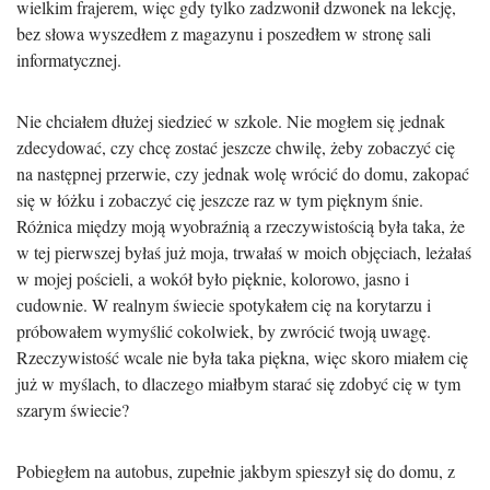
wielkim frajerem, więc gdy tylko zadzwonił dzwonek na lekcję,
bez słowa wyszedłem z magazynu i poszedłem w stronę sali
informatycznej.
Nie chciałem dłużej siedzieć w szkole. Nie mogłem się jednak
zdecydować, czy chcę zostać jeszcze chwilę, żeby zobaczyć cię
na następnej przerwie, czy jednak wolę wrócić do domu, zakopać
się w łóżku i zobaczyć cię jeszcze raz w tym pięknym śnie.
Różnica między moją wyobraźnią a rzeczywistością była taka, że
w tej pierwszej byłaś już moja, trwałaś w moich objęciach, leżałaś
w mojej pościeli, a wokół było pięknie, kolorowo, jasno i
cudownie. W realnym świecie spotykałem cię na korytarzu i
próbowałem wymyślić cokolwiek, by zwrócić twoją uwagę.
Rzeczywistość wcale nie była taka piękna, więc skoro miałem cię
już w myślach, to dlaczego miałbym starać się zdobyć cię w tym
szarym świecie?
Pobiegłem na autobus, zupełnie jakbym spieszył się do domu, z