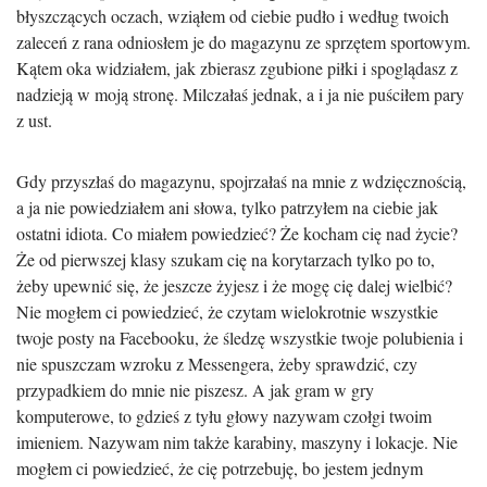
błyszczących oczach, wziąłem od ciebie pudło i według twoich
zaleceń z rana odniosłem je do magazynu ze sprzętem sportowym.
Kątem oka widziałem, jak zbierasz zgubione piłki i spoglądasz z
nadzieją w moją stronę. Milczałaś jednak, a i ja nie puściłem pary
z ust.
Gdy przyszłaś do magazynu, spojrzałaś na mnie z wdzięcznością,
a ja nie powiedziałem ani słowa, tylko patrzyłem na ciebie jak
ostatni idiota. Co miałem powiedzieć? Że kocham cię nad życie?
Że od pierwszej klasy szukam cię na korytarzach tylko po to,
żeby upewnić się, że jeszcze żyjesz i że mogę cię dalej wielbić?
Nie mogłem ci powiedzieć, że czytam wielokrotnie wszystkie
twoje posty na Facebooku, że śledzę wszystkie twoje polubienia i
nie spuszczam wzroku z Messengera, żeby sprawdzić, czy
przypadkiem do mnie nie piszesz. A jak gram w gry
komputerowe, to gdzieś z tyłu głowy nazywam czołgi twoim
imieniem. Nazywam nim także karabiny, maszyny i lokacje. Nie
mogłem ci powiedzieć, że cię potrzebuję, bo jestem jednym