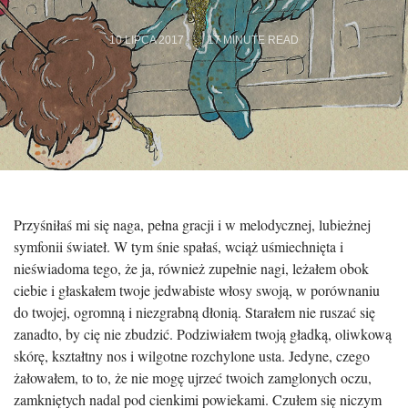
10 LIPCA 2017
17
MINUTE READ
Przyśniłaś mi się naga, pełna gracji i w melodycznej, lubieżnej
symfonii świateł. W tym śnie spałaś, wciąż uśmiechnięta i
nieświadoma tego, że ja, również zupełnie nagi, leżałem obok
ciebie i głaskałem twoje jedwabiste włosy swoją, w porównaniu
do twojej, ogromną i niezgrabną dłonią. Starałem nie ruszać się
zanadto, by cię nie zbudzić. Podziwiałem twoją gładką, oliwkową
skórę, kształtny nos i wilgotne rozchylone usta. Jedyne, czego
żałowałem, to to, że nie mogę ujrzeć twoich zamglonych oczu,
zamkniętych nadal pod cienkimi powiekami. Czułem się niczym