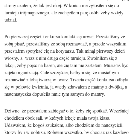
strony czułem, że tak jest okej. W końcu nie zgłosiłem się do
turnieju trójmagicznego, ale zachęciłem parę osób, żeby wzięły
udział.
Po pierwszej części konkursu kontakt się urwał. Przestaliśmy ze
sobą pisać, przestaliśmy ze sobą rozmawiać, a przede wszystkim
przestałem spotykać cię na korytarzu. Tak minął pierwszy dzień
wiosny, a wraz z nim druga część turnieju. Zwolniłem się z
lekcji, żeby pójść na basen, ale cię tam nie zastałem. Musiałaś być
zajęta organizacją. Całe szczęście, bałbym się, że musiałbym
rozmawiać z tobą twarzą w twarz. Trzecia część konkursu odbyła
się w połowie kwietnia, ja wtedy zdawałem z matmy z dwójką, a
matematyczka dopuściła mnie tym samym do matury.
Dziwne, że przestałem zabiegać o to, żeby cię spotkać. Wcześniej
chodziłem obok sali, w których lekcje miała twoja klasa.
Udawałem, że kogoś szukałem, albo chodziłem do nauczycieli,
którzy byli w pobliżu. Robiłem wszystko, by chociaż raz każdego