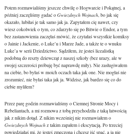
Potem rozmawialiśmy jeszcze chwilę o Hogwarcie i Pokątnej, a
później zaczęliśmy gadać o
Gwiezdnych Wojnach
, bo jak się
okazało, lubiłaś je tak samo jak ja. Zapytałem cię nawet, czy
wiesz cokolwiek o tym, co zdarzyło się po Bitwie o Endor, a tym
bez zastanowienia zaczęłaś mówić, że czytałaś wszystkie komiksy
o Jainie i Jackenie, o Luke’u i Marze Jade, a także te o wnuku
Luke’a w serii Dziedzictwo. Sądziłem, że jesteś licealistką
podobną do reszty dziewcząt z naszej szkoły (bez urazy, ale w
swojej szczerości próbuję być naprawdę miły). Nie zasługiwałem
na ciebie, bo byłaś w moich oczach taka jak one. Nie mogłaś nie
zrozumieć, nie byłaś taka jak ja. Widzisz, jak bardzo się co do
ciebie myliłem?
Przez parę godzin rozmawialiśmy o Ciemnej Stronie Mocy i
Rebeliantach, a mi rozmowa z tobą przychodziła z taką łatwością
jak z nikim dotąd. Z nikim wcześniej nie rozmawiałem o
Gwiezdnych Wojnach
z takim zapałem i ekscytacją. Po trzeciej
powiedziałaś mi, że jesteś zmęczona i chcesz iść spać, a ja nie