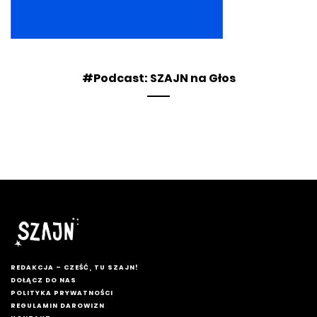
#Podcast: SZAJN na Głos
REDAKCJA – CZEŚĆ, TU SZAJN!
DOŁĄCZ DO NAS
POLITYKA PRYWATNOŚCI
REGULAMIN DAROWIZN