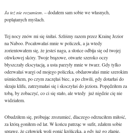
Ja też nie rozumiem
. – dodałem sam sobie we własnych,
poplątanych myślach.
Tej nocy znów mi się śniłaś. Szliśmy razem przez Krainę Jezior
na Naboo. Pocałowałaś mnie w policzek, a ja wtedy
zorientowałem się, że jesteś naga, a słońce odbija się od twojej
oliwkowej skóry. Twoje brązowe, otwarte szeroko oczy
błyszczały ekscytacją, a usta parzyły mnie w twarz. Gdy tylko
oderwałaś wargi od mojego policzka, obdarowałaś mnie szerokim
uśmiechem, po czym zaczęłaś biec, a po chwili, gdy dotarłaś do
skraju klifu, zatrzymałaś się i skoczyłaś do jeziora. Popędziłem za
tobą, by zobaczyć, co ci się stało, ale wtedy już nigdzie cię nie
widziałem.
Obudziłem się, próbując zrozumieć, dlaczego odrzuciłem miłość,
za którą goniłem od lat. W końcu patrząc w sufit, zdałem sobie
sprawę, że człowiek woli gonić króliczka, a gdy już go złapie,