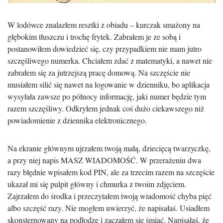
W lodówce znalazłem resztki z obiadu – kurczak smażony na
głębokim tłuszczu i trochę frytek. Zabrałem je ze sobą i
postanowiłem dowiedzieć się, czy przypadkiem nie mam jutro
szczęśliwego numerka. Chciałem zdać z matematyki, a nawet nie
zabrałem się za jutrzejszą pracę domową. Na szczęście nie
musiałem silić się nawet na logowanie w dzienniku, bo aplikacja
wysyłała zawsze po północy informację, jaki numer będzie tym
razem szczęśliwy. Odkryłem jednak coś dużo ciekawszego niż
powiadomienie z dziennika elektronicznego.
Na ekranie głównym ujrzałem twoją małą, dziecięcą twarzyczkę,
a przy niej napis MASZ WIADOMOŚĆ. W przerażeniu dwa
razy błędnie wpisałem kod PIN, ale za trzecim razem na szczęście
ukazał mi się pulpit główny i chmurka z twoim zdjęciem.
Zajrzałem do środka i przeczytałem twoją wiadomość chyba pięć
albo szczęść razy. Nie mogłem uwierzyć, że napisałaś. Usiadłem
skonsternowany na podłodze i zacząłem się śmiać. Napisałaś, że