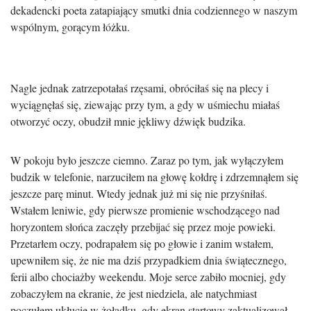
dekadencki poeta zatapiający smutki dnia codziennego w naszym
wspólnym, gorącym łóżku.
Nagle jednak zatrzepotałaś rzęsami, obróciłaś się na plecy i
wyciągnęłaś się, ziewając przy tym, a gdy w uśmiechu miałaś
otworzyć oczy, obudził mnie jękliwy dźwięk budzika.
W pokoju było jeszcze ciemno. Zaraz po tym, jak wyłączyłem
budzik w telefonie, narzuciłem na głowę kołdrę i zdrzemnąłem się
jeszcze parę minut. Wtedy jednak już mi się nie przyśniłaś.
Wstałem leniwie, gdy pierwsze promienie wschodzącego nad
horyzontem słońca zaczęły przebijać się przez moje powieki.
Przetarłem oczy, podrapałem się po głowie i zanim wstałem,
upewniłem się, że nie ma dziś przypadkiem dnia świątecznego,
ferii albo chociażby weekendu. Moje serce zabiło mocniej, gdy
zobaczyłem na ekranie, że jest niedziela, ale natychmiast
poczułem ukłucie w żołądku, gdy ekran startowy zaktualizował