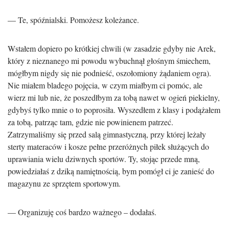
— Te, spóźnialski. Pomożesz koleżance.
Wstałem dopiero po krótkiej chwili (w zasadzie gdyby nie Arek,
który z nieznanego mi powodu wybuchnął głośnym śmiechem,
mógłbym nigdy się nie podnieść, oszołomiony żądaniem ogra).
Nie miałem bladego pojęcia, w czym miałbym ci pomóc, ale
wierz mi lub nie, że poszedłbym za tobą nawet w ogień piekielny,
gdybyś tylko mnie o to poprosiła. Wyszedłem z klasy i podążałem
za tobą, patrząc tam, gdzie nie powinienem patrzeć.
Zatrzymaliśmy się przed salą gimnastyczną, przy której leżały
sterty materaców i kosze pełne przeróżnych piłek służących do
uprawiania wielu dziwnych sportów. Ty, stojąc przede mną,
powiedziałaś z dziką namiętnością, bym pomógł ci je zanieść do
magazynu ze sprzętem sportowym.
— Organizuję coś bardzo ważnego – dodałaś.