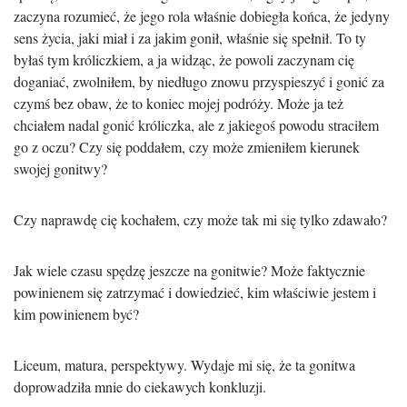
zaczyna rozumieć, że jego rola właśnie dobiegła końca, że jedyny
sens życia, jaki miał i za jakim gonił, właśnie się spełnił. To ty
byłaś tym króliczkiem, a ja widząc, że powoli zaczynam cię
doganiać, zwolniłem, by niedługo znowu przyspieszyć i gonić za
czymś bez obaw, że to koniec mojej podróży. Może ja też
chciałem nadal gonić króliczka, ale z jakiegoś powodu straciłem
go z oczu? Czy się poddałem, czy może zmieniłem kierunek
swojej gonitwy?
Czy naprawdę cię kochałem, czy może tak mi się tylko zdawało?
Jak wiele czasu spędzę jeszcze na gonitwie? Może faktycznie
powinienem się zatrzymać i dowiedzieć, kim właściwie jestem i
kim powinienem być?
Liceum, matura, perspektywy. Wydaje mi się, że ta gonitwa
doprowadziła mnie do ciekawych konkluzji.