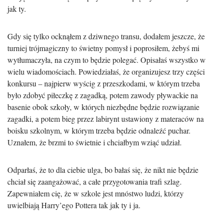
jak ty.
Gdy się tylko ocknąłem z dziwnego transu, dodałem jeszcze, że
turniej trójmagiczny to świetny pomysł i poprosiłem, żebyś mi
wytłumaczyła, na czym to będzie polegać. Opisałaś wszystko w
wielu wiadomościach. Powiedziałaś, że organizujesz trzy części
konkursu – najpierw wyścig z przeszkodami, w którym trzeba
było zdobyć piłeczkę z zagadką, potem zawody pływackie na
basenie obok szkoły, w których niezbędne będzie rozwiązanie
zagadki, a potem bieg przez labirynt ustawiony z materaców na
boisku szkolnym, w którym trzeba będzie odnaleźć puchar.
Uznałem, że brzmi to świetnie i chciałbym wziąć udział.
Odparłaś, że to dla ciebie ulga, bo bałaś się, że nikt nie będzie
chciał się zaangażować, a całe przygotowania trafi szlag.
Zapewniałem cię, że w szkole jest mnóstwo ludzi, którzy
uwielbiają Harry’ego Pottera tak jak ty i ja.