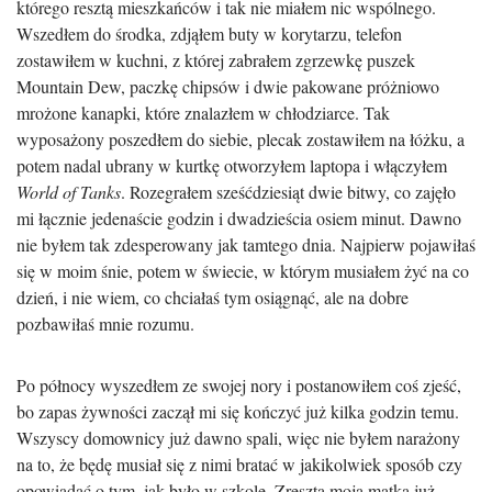
którego resztą mieszkańców i tak nie miałem nic wspólnego.
Wszedłem do środka, zdjąłem buty w korytarzu, telefon
zostawiłem w kuchni, z której zabrałem zgrzewkę puszek
Mountain Dew, paczkę chipsów i dwie pakowane próżniowo
mrożone kanapki, które znalazłem w chłodziarce. Tak
wyposażony poszedłem do siebie, plecak zostawiłem na łóżku, a
potem nadal ubrany w kurtkę otworzyłem laptopa i włączyłem
World of Tanks
. Rozegrałem sześćdziesiąt dwie bitwy, co zajęło
mi łącznie jedenaście godzin i dwadzieścia osiem minut. Dawno
nie byłem tak zdesperowany jak tamtego dnia. Najpierw pojawiłaś
się w moim śnie, potem w świecie, w którym musiałem żyć na co
dzień, i nie wiem, co chciałaś tym osiągnąć, ale na dobre
pozbawiłaś mnie rozumu.
Po północy wyszedłem ze swojej nory i postanowiłem coś zjeść,
bo zapas żywności zaczął mi się kończyć już kilka godzin temu.
Wszyscy domownicy już dawno spali, więc nie byłem narażony
na to, że będę musiał się z nimi bratać w jakikolwiek sposób czy
opowiadać o tym, jak było w szkole. Zresztą moja matka już