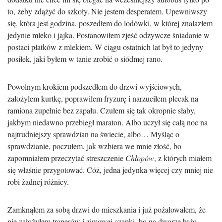
to, żeby zdążyć do szkoły. Nie jestem desperatem. Upewniwszy
się, która jest godzina, poszedłem do lodówki, w której znalazłem
jedynie mleko i jajka. Postanowiłem zjeść odżywcze śniadanie w
postaci płatków z mlekiem. W ciągu ostatnich lat był to jedyny
posiłek, jaki byłem w tanie zrobić o siódmej rano.
Powolnym krokiem podszedłem do drzwi wyjściowych,
założyłem kurtkę, poprawiłem fryzurę i narzuciłem plecak na
ramiona zupełnie bez zapału. Czułem się tak okropnie słaby,
jakbym niedawno przebiegł maraton. Albo uczył się całą noc na
najtrudniejszy sprawdzian na świecie, albo… Myśląc o
sprawdzianie, poczułem, jak wzbiera we mnie złość, bo
zapomniałem przeczytać streszczenie
Chłopów
, z których miałem
się właśnie przygotować. Cóż, jedna jedynka więcej czy mniej nie
robi żadnej różnicy.
Zamknąłem za sobą drzwi do mieszkania i już pożałowałem, że
nie założyłem traperów i zimowej czapki, bo na dworze było