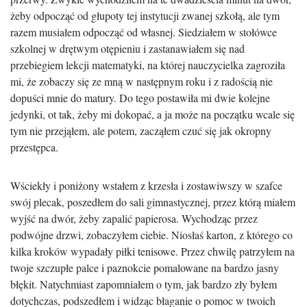
żeby odpocząć od głupoty tej instytucji zwanej szkołą, ale tym
razem musiałem odpocząć od własnej. Siedziałem w stołówce
szkolnej w drętwym otępieniu i zastanawiałem się nad
przebiegiem lekcji matematyki, na której nauczycielka zagroziła
mi, że zobaczy się ze mną w następnym roku i z radością nie
dopuści mnie do matury. Do tego postawiła mi dwie kolejne
jedynki, ot tak, żeby mi dokopać, a ja może na początku wcale się
tym nie przejąłem, ale potem, zacząłem czuć się jak okropny
przestępca.
Wściekły i poniżony wstałem z krzesła i zostawiwszy w szafce
swój plecak, poszedłem do sali gimnastycznej, przez którą miałem
wyjść na dwór, żeby zapalić papierosa. Wychodząc przez
podwójne drzwi, zobaczyłem ciebie. Niosłaś karton, z którego co
kilka kroków wypadały piłki tenisowe. Przez chwilę patrzyłem na
twoje szczupłe palce i paznokcie pomalowane na bardzo jasny
błękit. Natychmiast zapomniałem o tym, jak bardzo zły byłem
dotychczas, podszedłem i widząc błaganie o pomoc w twoich