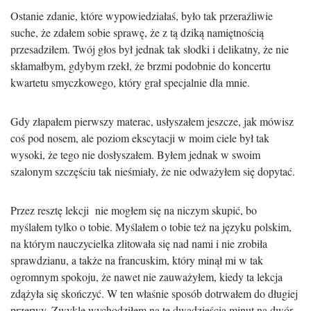
Ostanie zdanie, które wypowiedziałaś, było tak przeraźliwie
suche, że zdałem sobie sprawę, że z tą dziką namiętnością
przesadziłem. Twój głos był jednak tak słodki i delikatny, że nie
skłamałbym, gdybym rzekł, że brzmi podobnie do koncertu
kwartetu smyczkowego, który grał specjalnie dla mnie.
Gdy złapałem pierwszy materac, usłyszałem jeszcze, jak mówisz
coś pod nosem, ale poziom ekscytacji w moim ciele był tak
wysoki, że tego nie dosłyszałem. Byłem jednak w swoim
szalonym szczęściu tak nieśmiały, że nie odważyłem się dopytać.
Przez resztę lekcji nie mogłem się na niczym skupić, bo
myślałem tylko o tobie. Myślałem o tobie też na języku polskim,
na którym nauczycielka zlitowała się nad nami i nie zrobiła
sprawdzianu, a także na francuskim, który minął mi w tak
ogromnym spokoju, że nawet nie zauważyłem, kiedy ta lekcja
zdążyła się skończyć. W ten właśnie sposób dotrwałem do długiej
przerwy. Zwykle wychodziłem na te dwadzieścia minut na dwór,