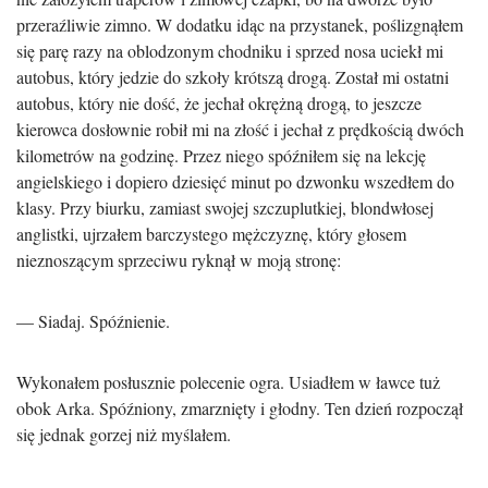
przeraźliwie zimno. W dodatku idąc na przystanek, poślizgnąłem
się parę razy na oblodzonym chodniku i sprzed nosa uciekł mi
autobus, który jedzie do szkoły krótszą drogą. Został mi ostatni
autobus, który nie dość, że jechał okrężną drogą, to jeszcze
kierowca dosłownie robił mi na złość i jechał z prędkością dwóch
kilometrów na godzinę. Przez niego spóźniłem się na lekcję
angielskiego i dopiero dziesięć minut po dzwonku wszedłem do
klasy. Przy biurku, zamiast swojej szczuplutkiej, blondwłosej
anglistki, ujrzałem barczystego mężczyznę, który głosem
nieznoszącym sprzeciwu ryknął w moją stronę:
— Siadaj. Spóźnienie.
Wykonałem posłusznie polecenie ogra. Usiadłem w ławce tuż
obok Arka. Spóźniony, zmarznięty i głodny. Ten dzień rozpoczął
się jednak gorzej niż myślałem.