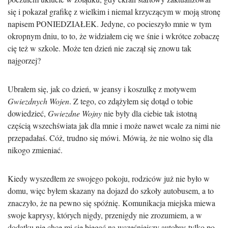
się i pokazał grafikę z wielkim i niemal krzyczącym w moją stronę
napisem PONIEDZIAŁEK. Jedyne, co pocieszyło mnie w tym
okropnym dniu, to to, że widziałem cię we śnie i wkrótce zobaczę
cię też w szkole. Może ten dzień nie zaczął się znowu tak
najgorzej?
Ubrałem się, jak co dzień, w jeansy i koszulkę z motywem
Gwiezdnych Wojen
. Z tego, co zdążyłem się dotąd o tobie
dowiedzieć,
Gwiezdne Wojny
nie były dla ciebie tak istotną
częścią wszechświata jak dla mnie i może nawet wcale za nimi nie
przepadałaś. Cóż, trudno się mówi. Mówią, że nie wolno się dla
nikogo zmieniać.
Kiedy wyszedłem ze swojego pokoju, rodziców już nie było w
domu, więc byłem skazany na dojazd do szkoły autobusem, a to
znaczyło, że na pewno się spóźnię. Komunikacja miejska miewa
swoje kaprysy, których nigdy, przenigdy nie zrozumiem, a w
dodatku nie chce mi się biegać na wcześniejszy autobus tylko po