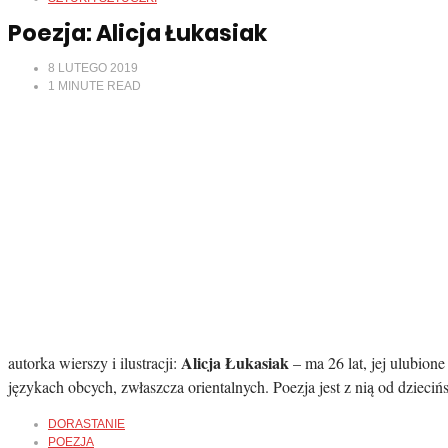
Poezja: Alicja Łukasiak
8 LUTEGO 2019
1
MINUTE READ
Alicja Łukasiak
autorka wierszy i ilustracji:
– ma 26 lat, jej ulubion
językach obcych, zwłaszcza orientalnych. Poezja jest z nią od dziec
DORASTANIE
POEZJA