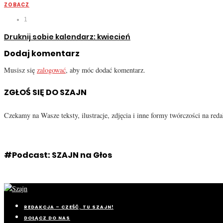
ZOBACZ
1
Druknij sobie kalendarz: kwiecień
Dodaj komentarz
Musisz się
zalogować
, aby móc dodać komentarz.
ZGŁOŚ SIĘ DO SZAJN
Czekamy na Wasze teksty, ilustracje, zdjęcia i inne formy twórczości na re
#Podcast: SZAJN na Głos
REDAKCJA – CZEŚĆ, TU SZAJN!
DOŁĄCZ DO NAS