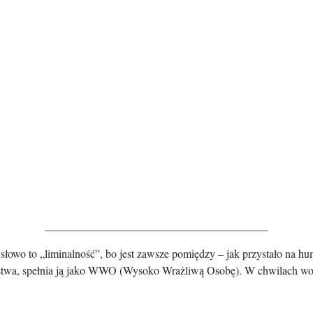
________________________________________
e słowo to „liminalność”, bo jest zawsze pomiędzy – jak przystało na hu
iństwa, spełnia ją jako WWO (Wysoko Wrażliwą Osobę). W chwilach woln