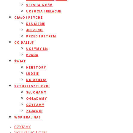
SEKSUALNOŚĆ
UCZUCIA I RELACJE
CIAŁO I PSYCHE
DLA SIEBIE
JEDZENIE
PRZED LUSTREM
CO DALEJ?
UCZYMY SIĘ
PRACA
ŚWIAT
HERSTORY
LUDZIE
DO DZIEŁA!
SZTUKI I SZTUCZKI
SŁUCHAMY
OGLĄDAMY
CZYTAMY
ZAJAWKI
WSPIERAJ NAS
CZYTAMY
SZTUKI I SZTUCZKI