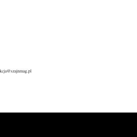
dakcja@szajnmag.pl