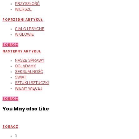
PRZYSZŁOŚĆ
WIERSZE
POPRZEDNI ARTYKUŁ
CIAŁO I PSYCHE
W GŁOWIE
ZOBACZ
NASTĘPNY ARTYKUŁ
NASZE SPRAWY
OGLĄDAMY
SEKSUALNOŚĆ
ŚWIAT
SZTUKI I SZTUCZKI
WIEMY WIĘCEJ
ZOBACZ
You May also Like
ZOBACZ
3