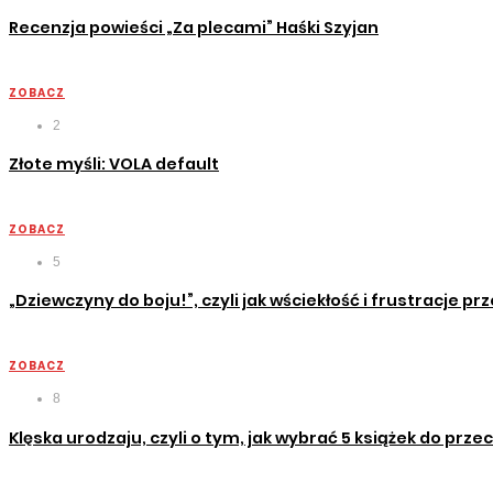
Recenzja powieści „Za plecami” Haśki Szyjan
ZOBACZ
2
Złote myśli: VOLA default
ZOBACZ
5
„Dziewczyny do boju!”, czyli jak wściekłość i frustracje pr
ZOBACZ
8
Klęska urodzaju, czyli o tym, jak wybrać 5 książek do prze