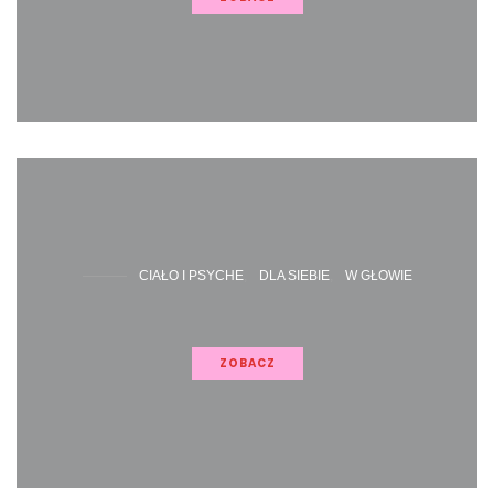
CIAŁO I PSYCHE
DLA SIEBIE
W GŁOWIE
ZOBACZ