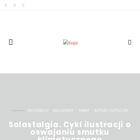
DO DZIEŁA!
OGLĄDAMY
ŚWIAT
SZTUKI I SZTUCZKI
Solastalgia. Cykl ilustracji o
oswajaniu smutku
klimatycznego