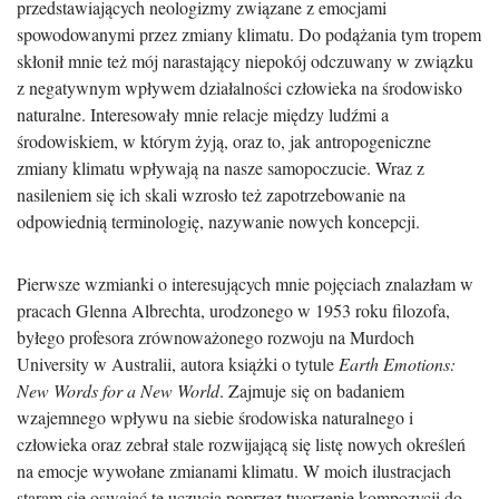
przedstawiających neologizmy związane z emocjami
spowodowanymi przez zmiany klimatu. Do podążania tym tropem
skłonił mnie też mój narastający niepokój odczuwany w związku
z negatywnym wpływem działalności człowieka na środowisko
naturalne. Interesowały mnie relacje między ludźmi a
środowiskiem, w którym żyją, oraz to, jak antropogeniczne
zmiany klimatu wpływają na nasze samopoczucie. Wraz z
nasileniem się ich skali wzrosło też zapotrzebowanie na
odpowiednią terminologię, nazywanie nowych koncepcji.
Pierwsze wzmianki o interesujących mnie pojęciach znalazłam w
pracach Glenna Albrechta, urodzonego w 1953 roku filozofa,
byłego profesora zrównoważonego rozwoju na Murdoch
University w Australii, autora książki o tytule
Earth Emotions:
New Words for a New World
. Zajmuje się on badaniem
wzajemnego wpływu na siebie środowiska naturalnego i
człowieka oraz zebrał stale rozwijającą się listę nowych określeń
na emocje wywołane zmianami klimatu. W moich ilustracjach
staram się oswajać te uczucia poprzez tworzenie kompozycji do