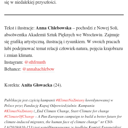
się w niedalekiej przyszłości.
Anna Chlebowska
Tekst i ilustracje:
– pochodzi z Nowej Soli,
absolwentka Akademii Sztuk Pięknych we Wrocławiu. Zajmuje
się grafiką artystyczną, ilustracją i rysunkiem. W swoich pracach
lubi podejmować temat relacji człowiek-natura, pojęcia krajobrazu
i zmian klimatu.
Instagram:
@sthfrmnth
Behance:
@annahachlebow
Anita Głowacka
Korekta:
(24).
Publikacja jest częścią kampanii
#KlimatNaZmiany
koordynowanej w
Polsce przez Fundację Kupuj Odpowiedzialnie. Kampania
#KlimatNaZmiany
(„End Climate Change, Start Climate for change
#ClimateOfChange
– A Pan-European campaign to build a better future for
climate-induced migrants, the human face of climate change” nr CSO-
LA/2019/410-153) jest współfinansowana ze środków Komisji Europejskiej