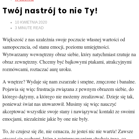
Twój nastrój to nie Ty!
10 KWIETNIA 2020
3
MINUTE READ
Większość z nas uzależnia swoje poczucie własnej wartości od
samopoczucia, od stanu emocji, poziomu umiejętności.
Wytwarzamy wewnętrzny obraz siebie, który natychmiast rzutuje na
obraz zewnętrzny. Chcemy być bajkowymi ptakami, atrakcyjnymi
rozmówcami, roztaczać aurę uroku.
A wnętrze? Wydaje się nam zszarzałe i smętne, zmęczone i banalne.
Pojawia się więc frustracja związana z pewnym obrazem siebie, do
którego dążymy, a którego nie możemy zrealizować. Dzieje się tak,
ponieważ świat nas utowarowił. Musimy się więc nauczyć
akceptować wszystkie swoje stany i nawiązywać kontakt ze swoimi
emocjami, niezależnie jakie by one nie były.
To, że czujesz się źle, nie oznacza, że jesteś nic nie wart/a! Zawsze
otaczaj się osobami, które z zainteresowaniem słuchają tego, co