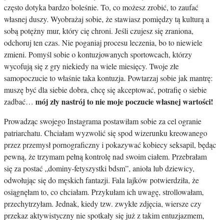
często dotyka bardzo boleśnie. To, co możesz zrobić, to zaufać
własnej duszy. Wyobrażaj sobie, że stawiasz pomiędzy tą kulturą a
sobą potężny mur, który cię chroni. Jeśli czujesz się zraniona,
odchoruj ten czas. Nie poganiaj procesu leczenia, bo to niewiele
zmieni. Pomyśl sobie o kontuzjowanych sportowcach, którzy
wycofują się z gry niekiedy na wiele miesięcy. Twoje złe
samopoczucie to właśnie taka kontuzja. Powtarzaj sobie jak mantrę:
muszę być dla siebie dobra, chcę się akceptować, potrafię o siebie
mój zły nastrój to nie moje poczucie własnej wartości!
zadbać…
Prowadząc swojego Instagrama postawiłam sobie za cel ogranie
patriarchatu. Chciałam wyzwolić się spod wizerunku kreowanego
przez przemysł pornograficzny i pokazywać kobiecy seksapil, będąc
pewną, że trzymam pełną kontrolę nad swoim ciałem. Przebrałam
się za postać „dominy-fetyszystki bdsm”, anioła lub dziewicy,
odwołując się do męskich fantazji. Fala lajków potwierdziła, że
osiągnęłam to, co chciałam. Przykułam ich uwagę, strollowałam,
przechytrzyłam. Jednak, kiedy tzw. zwykłe zdjęcia, wiersze czy
przekaz aktywistyczny nie spotkały się już z takim entuzjazmem,