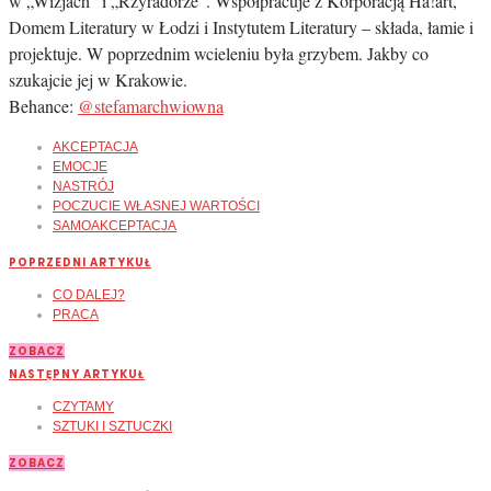
w „Wizjach” i „Rzyradorze”. Współpracuje z Korporacją Ha!art,
Domem Literatury w Łodzi i Instytutem Literatury – składa, łamie i
projektuje. W poprzednim wcieleniu była grzybem. Jakby co
szukajcie jej w Krakowie.
Behance:
@stefamarchwiowna
AKCEPTACJA
EMOCJE
NASTRÓJ
POCZUCIE WŁASNEJ WARTOŚCI
SAMOAKCEPTACJA
POPRZEDNI ARTYKUŁ
CO DALEJ?
PRACA
ZOBACZ
NASTĘPNY ARTYKUŁ
CZYTAMY
SZTUKI I SZTUCZKI
ZOBACZ