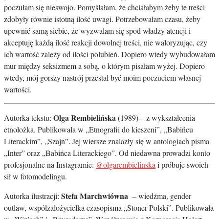
poczułam się nieswojo. Pomyślałam, że chciałabym żeby te treści
zdobyły równie istotną ilość uwagi. Potrzebowałam czasu, żeby
upewnić samą siebie, że wyzwalam się spod władzy atencji i
akceptuję każdą ilość reakcji dowolnej treści, nie waloryzując, czy
ich wartość zależy od ilości polubień. Dopiero wtedy wybudowałam
mur między seksizmem a sobą, o którym pisałam wyżej. Dopiero
wtedy, mój gorszy nastrój przestał być moim poczuciem własnej
wartości.
Olga Rembielińska
Autorka tekstu:
(1989) – z wykształcenia
etnolożka. Publikowała w „Etnografii do kieszeni”, „Babińcu
Literackim”, „Szajn”. Jej wiersze znalazły się w antologiach pisma
„Inter” oraz „Babińca Literackiego”. Od niedawna prowadzi konto
profesjonalne na Instagramie:
@olgarembielinska
i próbuje swoich
sił w fotomodelingu.
Stefa Marchwiówna
Autorka ilustracji:
– wiedźma, gender
outlaw, współzałożycielka czasopisma „Stoner Polski”. Publikowała