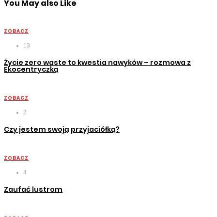
You May also Like
ZOBACZ
13
Życie zero waste to kwestia nawyków – rozmowa z
Ekocentryczką
ZOBACZ
3
Czy jestem swoją przyjaciółką?
ZOBACZ
4
Zaufać lustrom