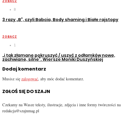
ZOBACZ
8
3 razy „B”, czyli Babcia, Body shaming i Białe rajstopy
ZOBACZ
1
„i tak złamane pokruszyć / uszyć z odłamków nowe,
zachwiane, silne”. Wiersze Moniki Duszyńskiej
Dodaj komentarz
Musisz się
zalogować
, aby móc dodać komentarz.
ZGŁOŚ SIĘ DO SZAJN
Czekamy na Wasze teksty, ilustracje, zdjęcia i inne formy twórczości na
redakcja@szajnmag.pl