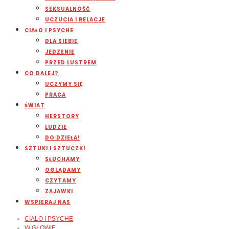
SEKSUALNOŚĆ
UCZUCIA I RELACJE
CIAŁO I PSYCHE
DLA SIEBIE
JEDZENIE
PRZED LUSTREM
CO DALEJ?
UCZYMY SIĘ
PRACA
ŚWIAT
HERSTORY
LUDZIE
DO DZIEŁA!
SZTUKI I SZTUCZKI
SŁUCHAMY
OGLĄDAMY
CZYTAMY
ZAJAWKI
WSPIERAJ NAS
CIAŁO I PSYCHE
W GŁOWIE