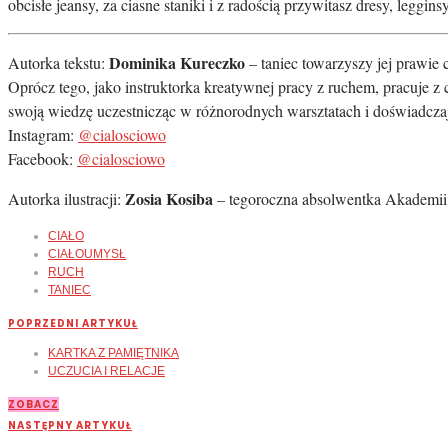
obcisłe jeansy, za ciasne staniki i z radością przywitasz dresy, leggins
Dominika Kureczko
Autorka tekstu:
– taniec towarzyszy jej prawie 
Oprócz tego, jako instruktorka kreatywnej pracy z ruchem, pracuje z 
swoją wiedzę uczestnicząc w różnorodnych warsztatach i doświadczaj
Instagram:
@cialosciowo
Facebook:
@cialosciowo
Zosia Kosiba
Autorka ilustracji:
– tegoroczna absolwentka Akademii S
CIAŁO
CIAŁOUMYSŁ
RUCH
TANIEC
POPRZEDNI ARTYKUŁ
KARTKA Z PAMIĘTNIKA
UCZUCIA I RELACJE
ZOBACZ
NASTĘPNY ARTYKUŁ