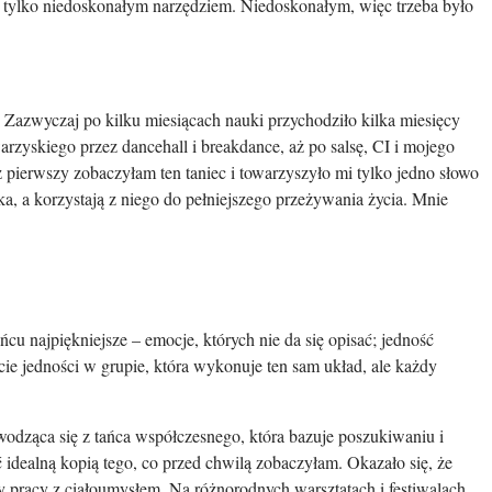
ym tylko niedoskonałym narzędziem. Niedoskonałym, więc trzeba było
. Zazwyczaj po kilku miesiącach nauki przychodziło kilka miesięcy
rzyskiego przez dancehall i breakdance, aż po salsę, CI i mojego
 pierwszy zobaczyłam ten taniec i towarzyszyło mi tylko jedno słowo
ka, a korzystają z niego do pełniejszego przeżywania życia. Mnie
cu najpiękniejsze – emocje, których nie da się opisać; jedność
ie jedności w grupie, która wykonuje ten sam układ, ale każdy
wywodząca się z tańca współczesnego, która bazuje poszukiwaniu i
 idealną kopią tego, co przed chwilą zobaczyłam. Okazało się, że
y pracy z ciałoumysłem. Na różnorodnych warsztatach i festiwalach