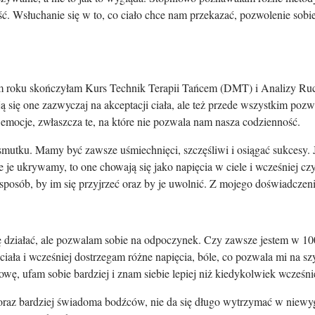
ść. Wsłuchanie się w to, co ciało chce nam przekazać, pozwolenie sobie n
 tym roku skończyłam Kurs Technik Terapii Tańcem (DMT) i Analizy Ruch
ą się one zazwyczaj na akceptacji ciała, ale też przede wszystkim pozw
e emocje, zwłaszcza te, na które nie pozwala nam nasza codzienność.
mutku. Mamy być zawsze uśmiechnięci, szczęśliwi i osiągać sukcesy. J
e je ukrywamy, to one chowają się jako napięcia w ciele i wcześniej cz
posób, by im się przyjrzeć oraz by je uwolnić. Z mojego doświadczenia
ię działać, ale pozwalam sobie na odpoczynek. Czy zawsze jestem w 1
ała i wcześniej dostrzegam różne napięcia, bóle, co pozwala mi na szy
wę, ufam sobie bardziej i znam siebie lepiej niż kiedykolwiek wcześnie
raz bardziej świadoma bodźców, nie da się długo wytrzymać w niewygo