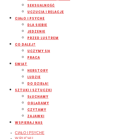
SEKSUALNOŚĆ
UCZUCIA I RELACJE
CIAŁO I PSYCHE
DLA SIEBIE
JEDZENIE
PRZED LUSTREM
CO DALEJ?
UCZYMY SIĘ
PRACA
ŚWIAT
HERSTORY
LUDZIE
DO DZIEŁA!
SZTUKI I SZTUCZKI
SŁUCHAMY
OGLĄDAMY
CZYTAMY
ZAJAWKI
WSPIERAJ NAS
CIAŁO I PSYCHE
W RUCHU