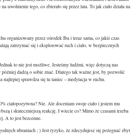
a uwolnienie tego, co zbierało się przez lata. To jak ciało działa na
u organizowany przez ośrodek Iba i teraz sama, co jakiś czas
alają zatrzymać się i eksplorować ruch i ciało, w bezpiecznych
ednak to nie jest możliwe. Jesteśmy ludźmi, więc dotyczą nas
y później dadzą o sobie znać. Dlatego tak ważne jest, by pozwolić
 najlepiej sprawdza się tu taniec – medytacja w ruchu.
00% ciałopozytwna? Nie. Ale doceniam swoje ciało i jestem mu
bszą i skuteczniejszą reakcję. I wiecie co? Mimo że czasami trzeba
j. A to jest bezcenne.
dnych ubraniach ; ) Jest ryzyko, że zdecydujesz się pożegnać zbyt