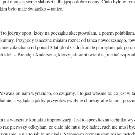
, pokonującą swoje słabości i dbającą o dobre oceny. Ciało było w t
kim było małe światełko – taniec.
ył to jedyny sport, który na początku akceptowałam, a potem polubiłam
 kultury. Przygody taneczne miałam różne: od tańca nowoczesnego, towa
tnie zakochana od ponad 3 lat (do dziś doskonale pamiętam, jak po raz
 idoli – Brendę i Andersona, którzy jak sami twierdzą, nie tańczą zou
wala on nam wyrazić to, co czujemy. I to jest właśnie to, co jest w tań
alnie, a wglądają jakby przygotowywały tę choreografię latami; poczuc
iłam na warsztaty kontaktu improwizacji. Jest to specyficzna technika 
az pierwszy odkryłam, że ciało nie musi być ładne, ruch nie musi być
zeżywanie, a nie to jak to wygląda. Stopniowo poznawałam różne metod