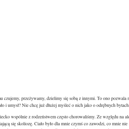
emu czujemy, przeżywamy, dzielimy się sobą z innymi. To ono pozwala n
o i umysł? Nie chcę już dłużej myśleć o nich jako o odrębnych bytac
dziecko wspólnie z rodzeństwem często chorowaliśmy. Ze względu na 
ającą się skoliozę. Ciało było dla mnie czymś co zawodzi, co mnie ni