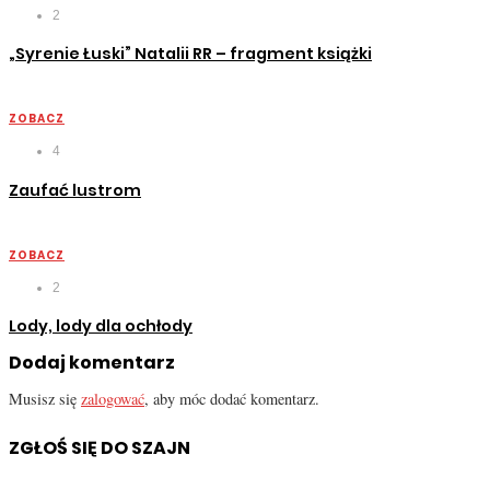
2
„Syrenie Łuski” Natalii RR – fragment książki
ZOBACZ
4
Zaufać lustrom
ZOBACZ
2
Lody, lody dla ochłody
Dodaj komentarz
Musisz się
zalogować
, aby móc dodać komentarz.
ZGŁOŚ SIĘ DO SZAJN