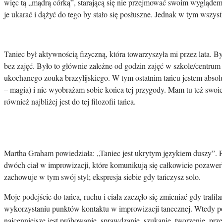
więc tą „mądrą córką”, starającą się nie przejmować swoim wyglądem
je ukarać i dążyć do tego by stało się posłuszne. Jednak w tym wszyst
Taniec był aktywnością fizyczną, która towarzyszyła mi przez lata. B
bez zajęć. Było to głównie zależne od godzin zajęć w szkole/centrum
ukochanego zouka brazylijskiego. W tym ostatnim tańcu jestem absolu
– magia) i nie wyobrażam sobie końca tej przygody. Mam tu też swoich
również najbliżej jest do tej filozofii tańca.
Martha Graham powiedziała: „Taniec jest ukrytym językiem duszy”. Poz
dwóch ciał w improwizacji, które komunikują się całkowicie pozawerb
zachowuje w tym swój styl; ekspresja siebie gdy tańczysz solo.
Moje podejście do tańca, ruchu i ciała zaczęło się zmieniać gdy traf
wykorzystaniu punktów kontaktu w improwizacji tanecznej. Wtedy po r
najcenniejsze jest próbowanie, sprawdzanie, szukanie, tworzenie, pr