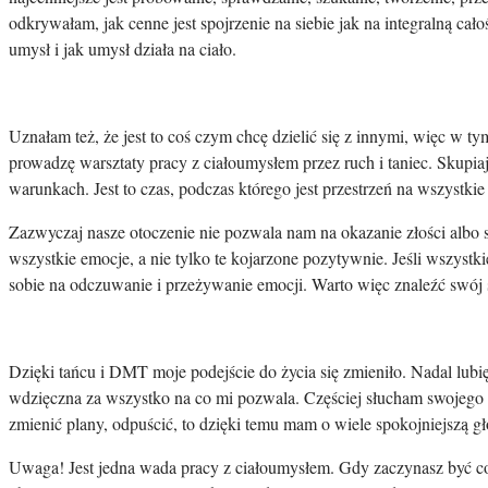
odkrywałam, jak cenne jest spojrzenie na siebie jak na integralną cało
umysł i jak umysł działa na ciało.
Uznałam też, że jest to coś czym chcę dzielić się z innymi, więc w
prowadzę warsztaty pracy z ciałoumysłem przez ruch i taniec. Skupiaj
warunkach. Jest to czas, podczas którego jest przestrzeń na wszystki
Zazwyczaj nasze otoczenie nie pozwala nam na okazanie złości albo s
wszystkie emocje, a nie tylko te kojarzone pozytywnie. Jeśli wszystki
sobie na odczuwanie i przeżywanie emocji. Warto więc znaleźć swój s
Dzięki tańcu i DMT moje podejście do życia się zmieniło. Nadal lub
wdzięczna za wszystko na co mi pozwala. Częściej słucham swojego ci
zmienić plany, odpuścić, to dzięki temu mam o wiele spokojniejszą gło
Uwaga! Jest jedna wada pracy z ciałoumysłem. Gdy zaczynasz być co