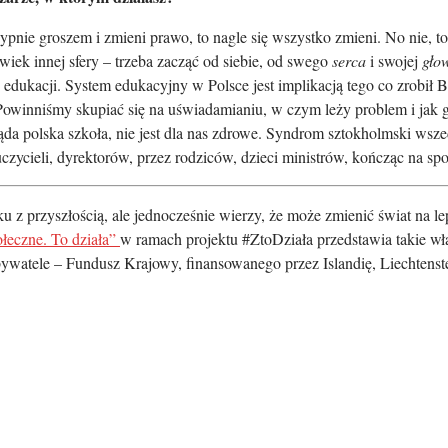
sypnie groszem i zmieni prawo, to nagle się wszystko zmieni. No nie, to
wiek innej sfery – trzeba zacząć od siebie, od swego
serca
i swojej
gło
edukacji. System edukacyjny w Polsce jest implikacją tego co zrob
. Powinniśmy skupiać się na uświadamianiu, w czym leży problem i ja
da polska szkoła, nie jest dla nas zdrowe. Syndrom sztokholmski wsze
auczycieli, dyrektorów, przez rodziców, dzieci ministrów, kończąc na s
z przyszłością, ale jednocześnie wierzy, że może zmienić świat na lepsz
ołeczne. To działa”
w ramach projektu #ZtoDziała przedstawia takie w
bywatele – Fundusz Krajowy, finansowanego przez Islandię, Liechten