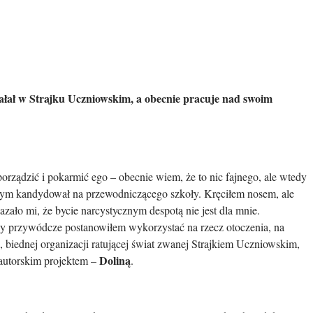
iałał w Strajku Uczniowskim, a obecnie pracuje nad swoim
orządzić i pokarmić ego – obecnie wiem, że to nic fajnego, ale wtedy
ebym kandydował na przewodniczącego szkoły. Kręciłem nosem, ale
zało mi, że bycie narcystycznym despotą nie jest dla mnie.
cechy przywódcze postanowiłem wykorzystać na rzecz otoczenia, na
, biednej organizacji ratującej świat zwanej Strajkiem Uczniowskim,
Doliną
autorskim projektem –
.