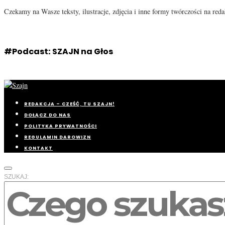
Czekamy na Wasze teksty, ilustracje, zdjęcia i inne formy twórczości na re
#Podcast: SZAJN na Głos
REDAKCJA – CZEŚĆ, TU SZAJN!
DOŁĄCZ DO NAS
POLITYKA PRYWATNOŚCI
REGULAMIN DAROWIZN
KONTAKT
SZUKAJ: