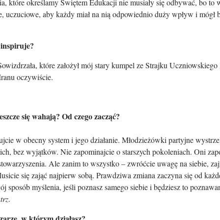
, które określamy Świętem Edukacji nie musiały się odbywać, bo to ws
e, uczuciowe, aby każdy miał na nią odpowiednio duży wpływ i mógł b
inspiruje?
m Sowizdrzała, które założył mój stary kumpel ze Strajku Uczniowskiego
 Iranu oczywiście.
eszcze się wahają? Od czego zacząć?
utujcie w obecny system i jego działanie. Młodzieżówki partyjne wystrz
ich, bez wyjątków. Nie zapominajcie o starszych pokoleniach. Oni za
towarzyszenia. Ale zanim to wszystko – zwróćcie uwagę na siebie, zajr
 Musicie się zająć najpierw sobą. Prawdziwa zmiana zaczyna się od każd
j sposób myślenia, jeśli poznasz samego siebie i będziesz to poznawan
trz
.
zarze, w którym działasz?