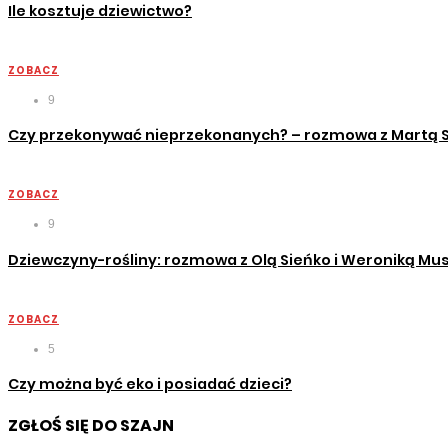
Ile kosztuje dziewictwo?
ZOBACZ
9
Czy przekonywać nieprzekonanych? – rozmowa z Martą 
ZOBACZ
9
Dziewczyny-rośliny: rozmowa z Olą Sieńko i Weroniką Musz
ZOBACZ
5
Czy można być eko i posiadać dzieci?
ZGŁOŚ SIĘ DO SZAJN