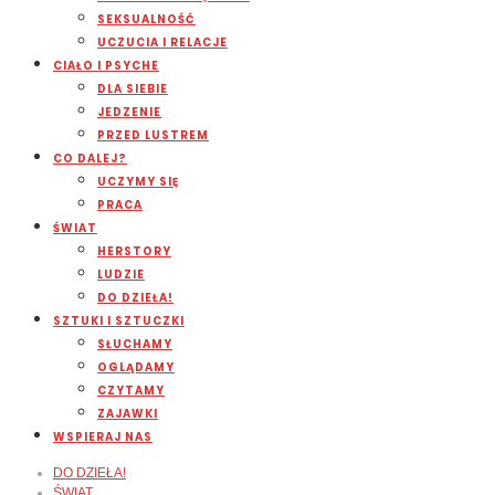
SEKSUALNOŚĆ
UCZUCIA I RELACJE
CIAŁO I PSYCHE
DLA SIEBIE
JEDZENIE
PRZED LUSTREM
CO DALEJ?
UCZYMY SIĘ
PRACA
ŚWIAT
HERSTORY
LUDZIE
DO DZIEŁA!
SZTUKI I SZTUCZKI
SŁUCHAMY
OGLĄDAMY
CZYTAMY
ZAJAWKI
WSPIERAJ NAS
DO DZIEŁA!
ŚWIAT