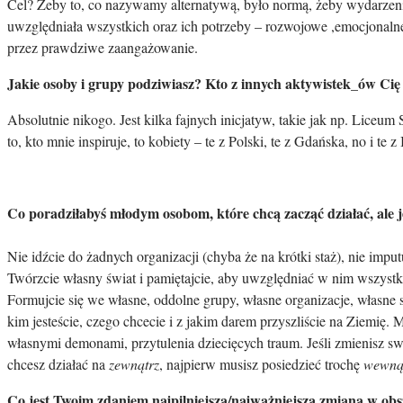
Cel? Żeby to, co nazywamy alternatywą, było normą, żeby wydarzenia
uwzględniała wszystkich oraz ich potrzeby – rozwojowe ,emocjonaln
przez prawdziwe zaangażowanie.
Jakie osoby i grupy podziwiasz? Kto z innych aktywistek_ów Cię 
Absolutnie nikogo. Jest kilka fajnych inicjatyw, takie jak np. Liceu
to, kto mnie inspiruje, to kobiety – te z Polski, te z Gdańska, no i te z
Co poradziłabyś młodym osobom, które chcą zacząć działać, ale j
Nie idźcie do żadnych organizacji (chyba że na krótki staż), nie imp
Twórzcie własny świat i pamiętajcie, aby uwzględniać w nim wszystk
Formujcie się we własne, oddolne grupy, własne organizacje, własne s
kim jesteście, czego chcecie i z jakim darem przyszliście na Ziemię.
własnymi demonami, przytulenia dziecięcych traum. Jeśli zmienisz swó
chcesz działać na
zewnątrz
, najpierw musisz posiedzieć trochę
wewną
Co jest Twoim zdaniem najpilniejszą/najważniejszą zmianą w obs