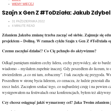
WIEMY WIĘCEJ
Szajn x Gen Z #ToDziała: Jakub Zdybel
31 PAŹDZIERNIKA 2022
4
MINUTE READ
Zdaniem Jakuba zmianę trzeba zacząć od siebie. Zajmuje się edu
projektem – Doliną. W ramach cyklu Szajn x Gen Z #ToDziała op
Czemu zaczęłaś działać? Co Cię pchnęło do aktywizmu?
Odkąd pamiętam miałem cechy lidera, cechy przywódcy, ale to bardzie
wiadomo – myślałem zupełnie inaczej. Gdy poszedłem do liceum, to 
stwierdziłem „a co mi tam, zobaczmy”. I tak zaczęła się przygoda. Ws
Poszedłem w stronę bycia liderem, co oznacza, że ludzie przestali dl
rzecz ludzi. Zacząłem szukać tego, co najbardziej czuję i na pewien
występowałem na festiwalach oraz konferencjach, byłem też aktyw
Czy chcesz osiągnąć jakiś wymarzony cel? Jaka Twoim zdaniem je