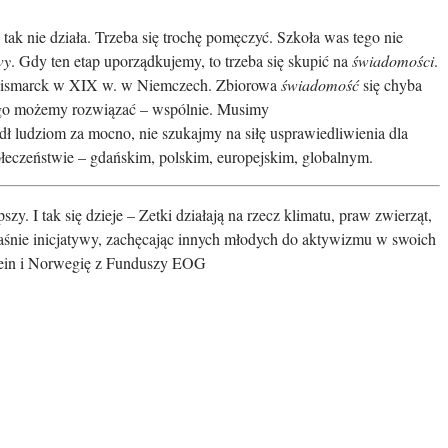
 tak nie działa. Trzeba się trochę pomęczyć. Szkoła was tego nie
wy
. Gdy ten etap uporządkujemy, to trzeba się skupić na
świadomości
.
ił Bismarck w XIX w. w Niemczech. Zbiorowa
świadomość
się chyba
k go możemy rozwiązać – wspólnie. Musimy
dł ludziom za mocno, nie szukajmy na siłę usprawiedliwienia dla
połeczeństwie – gdańskim, polskim, europejskim, globalnym.
y. I tak się dzieje – Zetki działają na rzecz klimatu, praw zwierząt,
łaśnie inicjatywy, zachęcając innych młodych do aktywizmu w swoich
stein i Norwegię z Funduszy EOG