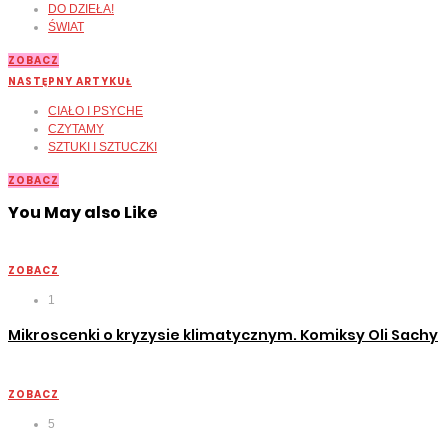
DO DZIEŁA!
ŚWIAT
ZOBACZ
NASTĘPNY ARTYKUŁ
CIAŁO I PSYCHE
CZYTAMY
SZTUKI I SZTUCZKI
ZOBACZ
You May also Like
ZOBACZ
1
Mikroscenki o kryzysie klimatycznym. Komiksy Oli Sachy
ZOBACZ
5