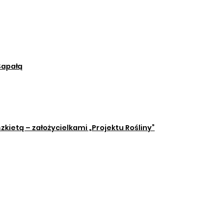
Sapałą
kietą – założycielkami „Projektu Rośliny”