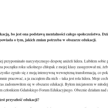
kacją, bo jest ona podstawą mentalności całego społeczeństwa. Dz
owiada o tym, jakich zmian potrzeba w obszarze edukacji.
j przypominało narcystycznego despotę aniżeli lidera. Lubiłem sobie p
na początku roku szkolnego chłopak z mojej klasy zasugerował mi, ż
zystko zgrało się z moją intensywną wewnętrzną transformacją, co poka
a mnie pracować, a ja zacząłem dla nich – taka jest rola lidera. Moje 
 czas zadomowiłem się w obszarze edukacji. Byłem inicjatorem w młodej
nym członkiem Gdańskiego Forum Edukacyjnego. Obecnie działam nad 
st przyszłość edukacji?