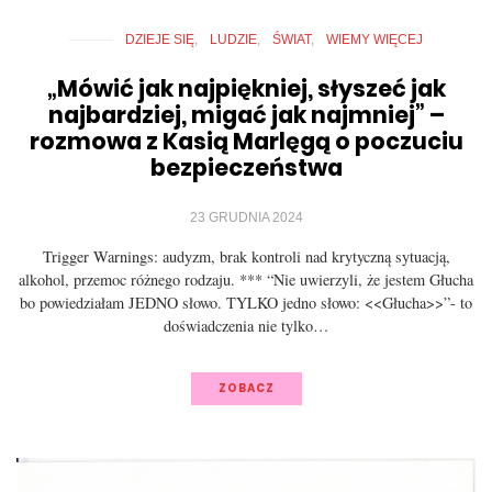
DZIEJE SIĘ
LUDZIE
ŚWIAT
WIEMY WIĘCEJ
„Mówić jak najpiękniej, słyszeć jak
najbardziej, migać jak najmniej” –
rozmowa z Kasią Marlęgą o poczuciu
bezpieczeństwa
23 GRUDNIA 2024
Trigger Warnings: audyzm, brak kontroli nad krytyczną sytuacją,
alkohol, przemoc różnego rodzaju. *** “Nie uwierzyli, że jestem Głucha
bo powiedziałam JEDNO słowo. TYLKO jedno słowo: <<Głucha>>”- to
doświadczenia nie tylko…
ZOBACZ