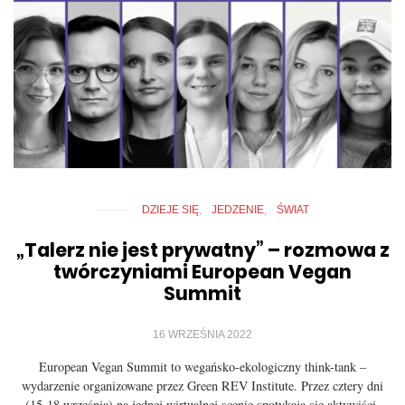
DZIEJE SIĘ
JEDZENIE
ŚWIAT
„Talerz nie jest prywatny” – rozmowa z
twórczyniami European Vegan
Summit
16 WRZEŚNIA 2022
European Vegan Summit to wegańsko-ekologiczny think-tank –
wydarzenie organizowane przez Green REV Institute. Przez cztery dni
(15-18 września) na jednej wirtualnej scenie spotykają się aktywiści,