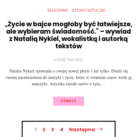
SŁUCHAMY
SZTUKI I SZTUCZKI
„Życie w bajce mogłoby być łatwiejsze,
ale wybieram świadomość.” – wywiad
z Natalią Nykiel, wokalistką i autorką
tekstów
4 KWIETNIA 2022
Natalia Nykiel opowiada o swojej nowej płycie i nie tylko. Dzieli się
swoim nastawieniem do muzyki i życia, które w ostatnim czasie wiele ją
nauczyło. Artystka śmiało mówi o tym,…
ZOBACZ
Nawigacja
1
2
3
4
Następna
po