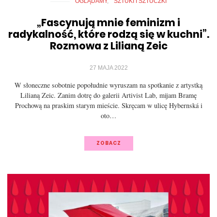
OGLĄDAMY
SZTUKI I SZTUCZKI
„Fascynują mnie feminizm i
radykalność, które rodzą się w kuchni”.
Rozmowa z Lilianą Zeic
27 MAJA 2022
W słoneczne sobotnie popołudnie wyruszam na spotkanie z artystką
Lilianą Zeic. Zanim dotrę do galerii Artivist Lab, mijam Bramę
Prochową na praskim starym mieście. Skręcam w ulicę Hybernská i
oto…
ZOBACZ