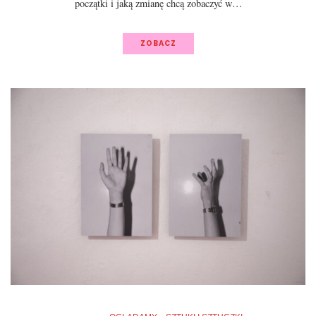
początki i jaką zmianę chcą zobaczyć w…
ZOBACZ