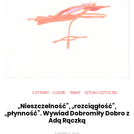
CZYTAMY
LUDZIE
ŚWIAT
SZTUKI I SZTUCZKI
„Nieszczelność”, „rozciągłość”,
„płynność”. Wywiad Dobromiły Dobro z
Adą Rączką
3 MARCA 2023