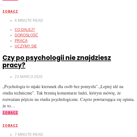
ZOBACZ
6
MINUTE READ
CO DALEJ?
DOROSŁOŚĆ
PRACA
UCZYMY SIĘ
Czy po psychologii nie znajdziesz
pracy?
23 MARCA 2020
„Psychologia to nijaki kierunek dla osób bez pomysłu”.„Lepiej idź na
studia techniczne”. Tak brzmią komentarze ludzi, którym mówię, że
rozważam pójście na studia psychologiczne. Często powtarzająca się opinia,
że to…
ZOBACZ
ZOBACZ
7
MINUTE READ