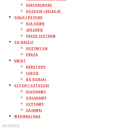
SEKSUALNOŚĆ
UCZUCIA I RELACJE
CIAŁO I PSYCHE
DLA SIEBIE
JEDZENIE
PRZED LUSTREM
CO DALEJ?
UCZYMY SIĘ
PRACA
ŚWIAT
HERSTORY
LUDZIE
DO DZIEŁA!
SZTUKI I SZTUCZKI
SŁUCHAMY
OGLĄDAMY
CZYTAMY
ZAJAWKI
WSPIERAJ NAS
58
POSTS