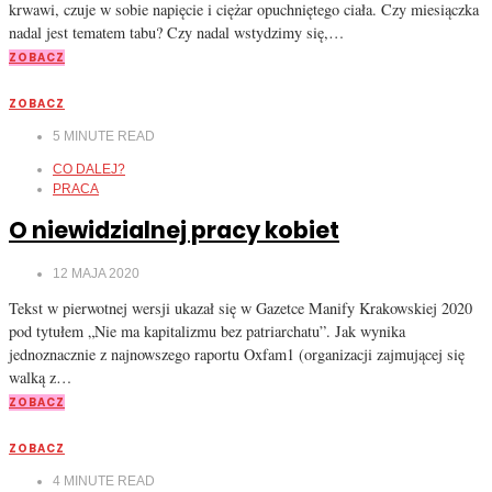
krwawi, czuje w sobie napięcie i ciężar opuchniętego ciała. Czy miesiączka
nadal jest tematem tabu? Czy nadal wstydzimy się,…
ZOBACZ
ZOBACZ
5
MINUTE READ
CO DALEJ?
PRACA
O niewidzialnej pracy kobiet
12 MAJA 2020
Tekst w pierwotnej wersji ukazał się w Gazetce Manify Krakowskiej 2020
pod tytułem „Nie ma kapitalizmu bez patriarchatu”. Jak wynika
jednoznacznie z najnowszego raportu Oxfam1 (organizacji zajmującej się
walką z…
ZOBACZ
ZOBACZ
4
MINUTE READ