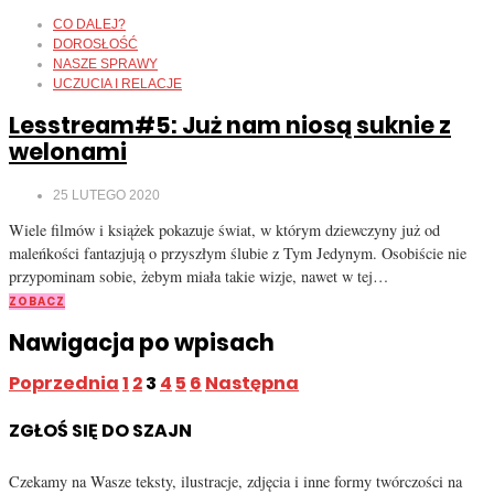
CO DALEJ?
DOROSŁOŚĆ
NASZE SPRAWY
UCZUCIA I RELACJE
Lesstream#5: Już nam niosą suknie z
welonami
25 LUTEGO 2020
Wiele filmów i książek pokazuje świat, w którym dziewczyny już od
maleńkości fantazjują o przyszłym ślubie z Tym Jedynym. Osobiście nie
przypominam sobie, żebym miała takie wizje, nawet w tej…
ZOBACZ
Nawigacja po wpisach
Poprzednia
1
2
3
4
5
6
Następna
ZGŁOŚ SIĘ DO SZAJN
Czekamy na Wasze teksty, ilustracje, zdjęcia i inne formy twórczości na