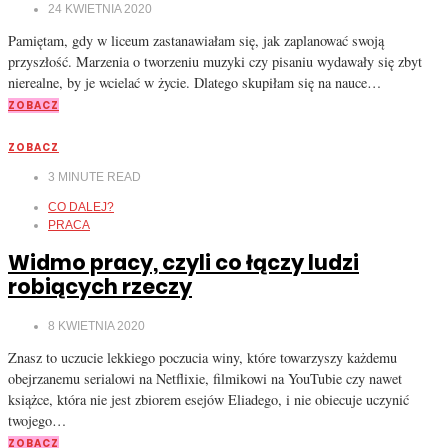
24 KWIETNIA 2020
Pamiętam, gdy w liceum zastanawiałam się, jak zaplanować swoją
przyszłość. Marzenia o tworzeniu muzyki czy pisaniu wydawały się zbyt
nierealne, by je wcielać w życie. Dlatego skupiłam się na nauce…
ZOBACZ
ZOBACZ
3
MINUTE READ
CO DALEJ?
PRACA
Widmo pracy, czyli co łączy ludzi
robiących rzeczy
8 KWIETNIA 2020
Znasz to uczucie lekkiego poczucia winy, które towarzyszy każdemu
obejrzanemu serialowi na Netflixie, filmikowi na YouTubie czy nawet
książce, która nie jest zbiorem esejów Eliadego, i nie obiecuje uczynić
twojego…
ZOBACZ