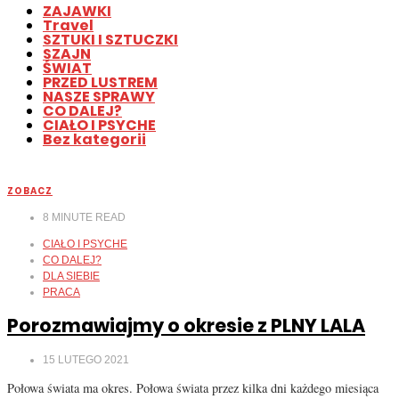
ZAJAWKI
Travel
SZTUKI I SZTUCZKI
SZAJN
ŚWIAT
PRZED LUSTREM
NASZE SPRAWY
CO DALEJ?
CIAŁO I PSYCHE
Bez kategorii
ZOBACZ
8
MINUTE READ
CIAŁO I PSYCHE
CO DALEJ?
DLA SIEBIE
PRACA
Porozmawiajmy o okresie z PLNY LALA
15 LUTEGO 2021
Połowa świata ma okres. Połowa świata przez kilka dni każdego miesiąca