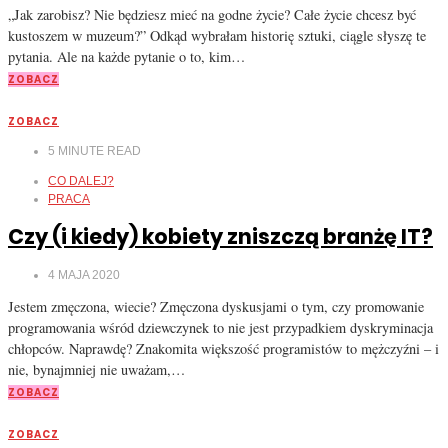
„Jak zarobisz? Nie będziesz mieć na godne życie? Całe życie chcesz być
kustoszem w muzeum?” ​Odkąd wybrałam historię sztuki, ciągle słyszę te
pytania. Ale na każde pytanie o to, kim…
ZOBACZ
ZOBACZ
5
MINUTE READ
CO DALEJ?
PRACA
Czy (i kiedy) kobiety zniszczą branżę IT?
4 MAJA 2020
Jestem zmęczona, wiecie? Zmęczona dyskusjami o tym, czy promowanie
programowania wśród dziewczynek to nie jest przypadkiem dyskryminacja
chłopców. Naprawdę? Znakomita większość programistów to mężczyźni – i
nie, bynajmniej nie uważam,…
ZOBACZ
ZOBACZ