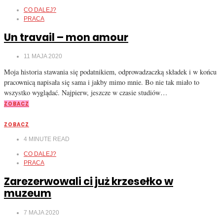
CO DALEJ?
PRACA
Un travail – mon amour
11 MAJA 2020
Moja historia stawania się podatnikiem, odprowadzaczką składek i w końcu
pracownicą napisała się sama i jakby mimo mnie. Bo nie tak miało to
wszystko wyglądać. Najpierw, jeszcze w czasie studiów…
ZOBACZ
ZOBACZ
4
MINUTE READ
CO DALEJ?
PRACA
Zarezerwowali ci już krzesełko w
muzeum
7 MAJA 2020