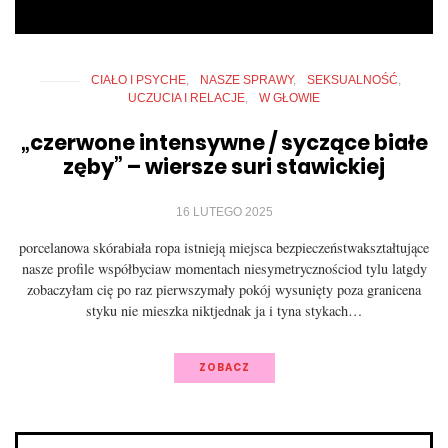
CIAŁO I PSYCHE
NASZE SPRAWY
SEKSUALNOŚĆ
UCZUCIA I RELACJE
W GŁOWIE
„czerwone intensywne / syczące białe
zęby” – wiersze suri stawickiej
16 LUTEGO 2025
porcelanowa skórabiała ropa istnieją miejsca bezpieczeństwakształtujące
nasze profile współbyciaw momentach niesymetrycznościod tylu latgdy
zobaczyłam cię po raz pierwszymały pokój wysunięty poza granicena
styku nie mieszka niktjednak ja i tyna stykach…
ZOBACZ
Nawigacja