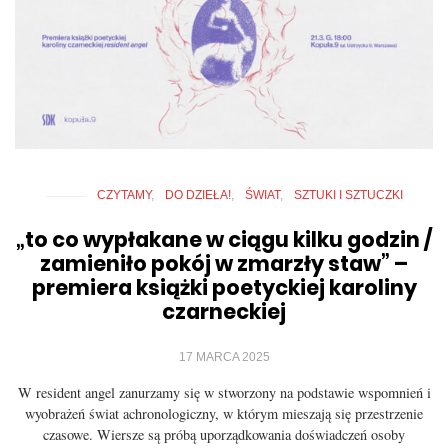
CZYTAMY
DO DZIEŁA!
ŚWIAT
SZTUKI I SZTUCZKI
„to co wypłakane w ciągu kilku godzin /
zamieniło pokój w zmarzły staw” –
premiera książki poetyckiej karoliny
czarneckiej
17 MARCA 2025
W resident angel zanurzamy się w stworzony na podstawie wspomnień i
wyobrażeń świat achronologiczny, w którym mieszają się przestrzenie
czasowe. Wiersze są próbą uporządkowania doświadczeń osoby