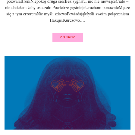
pozwalaBroniNiepokój druga siećBez sygnału, nic nie mówiąceCiało –
nie chciałam żeby osaczało Powietrze gęstniejeUruchom ponownieMęczę
się z tym erroremNie myśli zdrowoPowiadająMyśli swoim połączeniem
Hakuje.Kurczowo.…
ZOBACZ