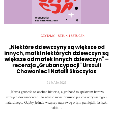
CZYTAMY
SZTUKI I SZTUCZKI
„Niektóre dziewczyny są większe od
innych, matki niektórych dziewczyn są
większe od matek innych dziewczyn” –
recenzja „Grubancypacji” Urszuli
Chowaniec i Natalii Skoczylas
21 MAJA 2025
„Każda grubość to osobna historia, a grubość to spektrum bardzo
różnych doświadczeń”. To zdanie może brzmieć jak coś oczywistego i
naturalnego. Gdyby jednak wszyscy naprawdę o tym pamiętali, książki
takie…