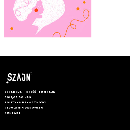
REDAKCJA – CZEŚĆ, TU SZAJN!
DOŁĄCZ DO NAS
POLITYKA PRYWATNOŚCI
REGULAMIN DAROWIZN
KONTAKT